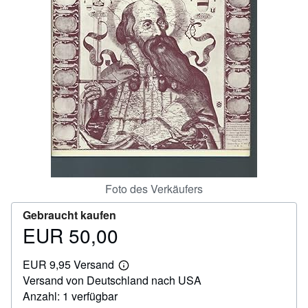
SCHLIESSEN
Foto des Verkäufers
Gebraucht kaufen
EUR 50,00
Preis
EUR
EUR 9,95 Versand
50,00
Weitere
Versand von Deutschland nach USA
Informationen
zu
Anzahl: 1 verfügbar
Versandkosten