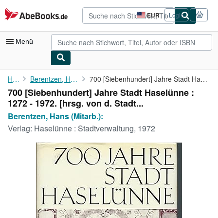
Zum Hauptinhalt
AbeBooks.de
EUR
Login
Seite
der
Einkaufseinstellungen.
Menü
Nutzerkonto
Home
Berentzen, Hans (Mitarb.):
700 [Siebenhundert] Jahre Stadt Haselünne : 1272 - 1972. [hrsg. ...
700 [Siebenhundert] Jahre Stadt Haselünne :
Meine Bestellungen
1272 - 1972. [hrsg. von d. Stadt...
Detailsuche
Berentzen, Hans (Mitarb.):
Verlag:
Haselünne : Stadtverwaltung, 1972
Sammlungen
Antiquarische Bücher
Kunst & Sammlerstücke
Verkäufer
Verkäufer werden
Hilfe