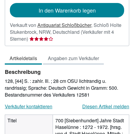
In den Warenkorb legen
Verkauft von
Antiquariat Schloßbücher
,
Schloß Holte
Stukenbrock, NRW, Deutschland
(Verkäufer mit 4
Verkäuferbewertung
Sternen)
4
von
Artikeldetails
Angaben zum Verkäufer
5
Sternen
Beschreibung
128, [44] S. : zahlr. Ill. ; 28 cm OSU lichtrandig u.
randrissig; Sprache: Deutsch Gewicht in Gramm: 500.
Bestandsnummer des Verkäufers 12581
Verkäufer kontaktieren
Diesen Artikel melden
Titel
700 [Siebenhundert] Jahre Stadt
Haselünne : 1272 - 1972. [hrsg.
von d. Stadt Haselünne. Mitarb.: