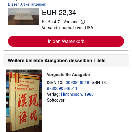
Diesen Artikel anzeigen
EUR 22,34
EUR 14,71 Versand
W
Versand innerhalb von USA
e
i
t
In den Warenkorb
e
r
e
I
n
Weitere beliebte Ausgaben desselben Titels
f
o
r
Vorgestellte Ausgabe
m
a
ISBN 10:
0090846516
ISBN 13:
t
9780090846511
i
Verlag:
Hutchinson, 1968
o
n
Softcover
e
n
z
u
V
e
r