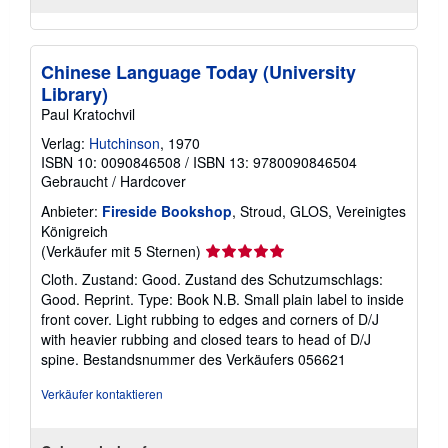
Chinese Language Today (University
Library)
Paul Kratochvil
Verlag:
Hutchinson
, 1970
ISBN 10: 0090846508
/
ISBN 13: 9780090846504
Gebraucht
/
Hardcover
Anbieter:
Fireside Bookshop
, Stroud, GLOS, Vereinigtes
Königreich
Verkäuferbewertung
(Verkäufer mit 5 Sternen)
5
Cloth. Zustand: Good. Zustand des Schutzumschlags:
von
Good. Reprint. Type: Book N.B. Small plain label to inside
5
front cover. Light rubbing to edges and corners of D/J
Sternen
with heavier rubbing and closed tears to head of D/J
spine.
Bestandsnummer des Verkäufers 056621
Verkäufer kontaktieren