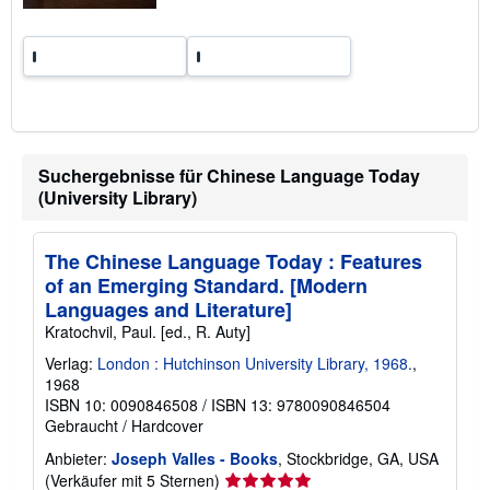
s
a
n
d
k
o
s
t
e
n
Suchergebnisse für Chinese Language Today
(University Library)
The Chinese Language Today : Features
of an Emerging Standard. [Modern
Languages and Literature]
Kratochvil, Paul. [ed., R. Auty]
Verlag:
London : Hutchinson University Library, 1968.
,
1968
ISBN 10: 0090846508
/
ISBN 13: 9780090846504
Gebraucht
/
Hardcover
Anbieter:
Joseph Valles - Books
, Stockbridge, GA, USA
Verkäuferbewertung
(Verkäufer mit 5 Sternen)