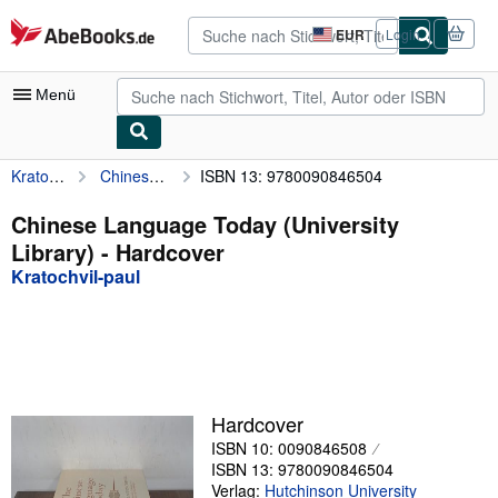
Zum Hauptinhalt
AbeBooks.de
EUR
Login
Seite
der
Einkaufseinstellungen.
Menü
Kratochvil-paul
Chinese Language Today (University Library)
ISBN 13: 9780090846504
Nutzerkonto
Meine Bestellungen
Chinese Language Today (University
Library) - Hardcover
Detailsuche
Kratochvil-paul
Sammlungen
Antiquarische Bücher
Kunst & Sammlerstücke
Verkäufer
Hardcover
ISBN 10: 0090846508
Verkäufer werden
ISBN 13: 9780090846504
Hilfe
Verlag:
Hutchinson University