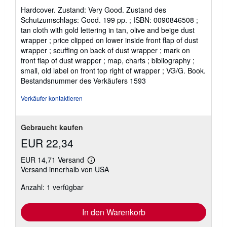
5
Hardcover. Zustand: Very Good. Zustand des
von
Schutzumschlags: Good. 199 pp. ; ISBN: 0090846508 ;
5
tan cloth with gold lettering in tan, olive and beige dust
Sternen
wrapper ; price clipped on lower inside front flap of dust
wrapper ; scuffing on back of dust wrapper ; mark on
front flap of dust wrapper ; map, charts ; bibliography ;
small, old label on front top right of wrapper ; VG/G. Book.
Bestandsnummer des Verkäufers 1593
Verkäufer kontaktieren
Gebraucht kaufen
EUR 22,34
EUR 14,71 Versand
Weitere
Versand innerhalb von USA
Informationen
zu
Anzahl: 1 verfügbar
Versandkosten
In den Warenkorb