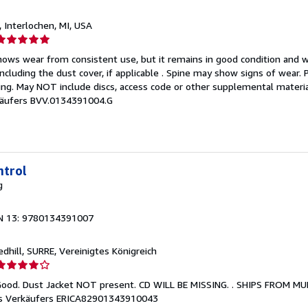
, Interlochen, MI, USA
erkäuferbewertung
ows wear from consistent use, but it remains in good condition and wo
on
including the dust cover, if applicable . Spine may show signs of wear.
ing. May NOT include discs, access code or other supplemental materia
ternen
äufers BVV.0134391004.G
ntrol
g
N 13: 9780134391007
Redhill, SURRE, Vereinigtes Königreich
erkäuferbewertung
 Good. Dust Jacket NOT present. CD WILL BE MISSING. . SHIPS FROM M
on
 Verkäufers ERICA82901343910043