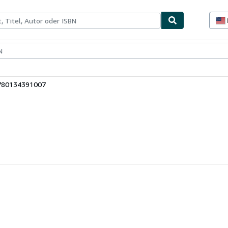
lerstücke
Verkäufer
Verkäufer werden
9780134391007