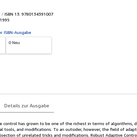
ISBN 13: 9780134391007
1995
er ISBN-Ausgabe
0 Neu
Details zur Ausgabe
e control has grown to be one of the richest in terms of algorithms, 
al tools, and modifications. To an outsider, however, the field of adapt
loection of unrelated tricks and modifications. Robust Adaptive Contr