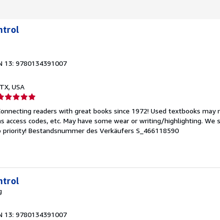
ntrol
N 13: 9780134391007
, TX, USA
erkäuferbewertung
Connecting readers with great books since 1972! Used textbooks may n
on
s access codes, etc. May have some wear or writing/highlighting. We s
 priority!
Bestandsnummer des Verkäufers S_466118590
ternen
ntrol
g
N 13: 9780134391007