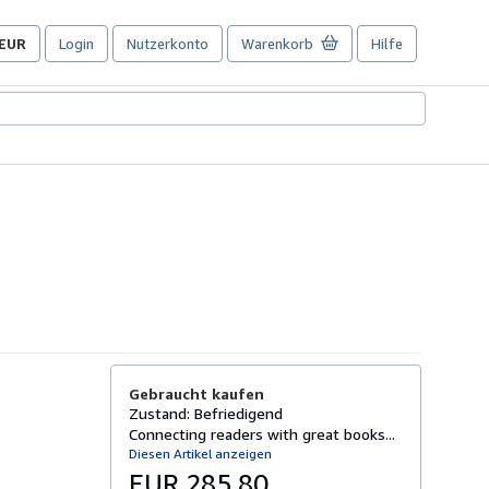
EUR
Login
Nutzerkonto
Warenkorb
Hilfe
Seite
der
Einkaufseinstellungen.
Gebraucht kaufen
Zustand: Befriedigend
Connecting readers with great books...
Diesen Artikel anzeigen
EUR 285,80