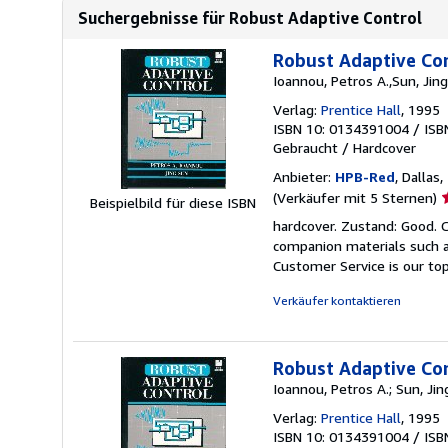
Suchergebnisse für Robust Adaptive Control
Robust Adaptive Co
Ioannou, Petros A.,Sun, Jing
Verlag:
Prentice Hall
, 1995
ISBN 10: 0134391004
/
ISB
Gebraucht
/
Hardcover
Anbieter:
HPB-Red
, Dallas
V
(Verkäufer mit 5 Sternen)
Beispielbild für diese ISBN
5
hardcover. Zustand: Good. 
v
companion materials such a
5
Customer Service is our top
S
Verkäufer kontaktieren
Robust Adaptive Co
Ioannou, Petros A.; Sun, Jin
Verlag:
Prentice Hall
, 1995
ISBN 10: 0134391004
/
ISB