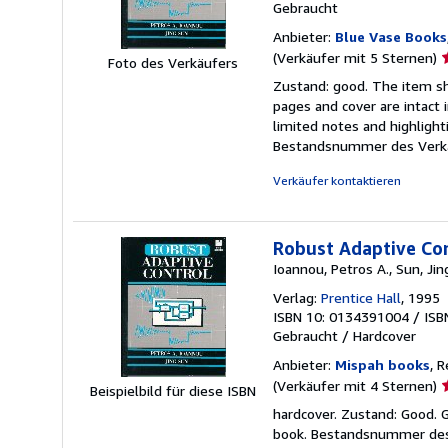
Gebraucht
Anbieter:
Blue Vase Books
V
(Verkäufer mit 5 Sternen)
Foto des Verkäufers
5
Zustand: good. The item sh
v
pages and cover are intact 
5
limited notes and highlight
S
Bestandsnummer des Verk
Verkäufer kontaktieren
Robust Adaptive Co
Ioannou, Petros A., Sun, Jin
Verlag:
Prentice Hall
, 1995
ISBN 10: 0134391004
/
ISB
Gebraucht
/
Hardcover
Anbieter:
Mispah books
, 
V
(Verkäufer mit 4 Sternen)
Beispielbild für diese ISBN
4
hardcover. Zustand: Good.
v
book.
Bestandsnummer des
5