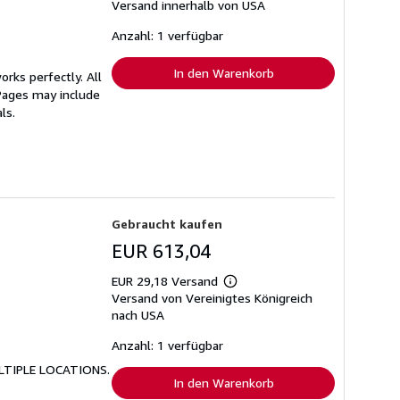
Versand innerhalb von USA
Informationen
zu
Versandkosten
Anzahl: 1 verfügbar
In den Warenkorb
rks perfectly. All
 Pages may include
ls.
Gebraucht kaufen
EUR 613,04
EUR 29,18 Versand
Weitere
Versand von Vereinigtes Königreich
Informationen
zu
nach USA
Versandkosten
Anzahl: 1 verfügbar
ULTIPLE LOCATIONS.
In den Warenkorb