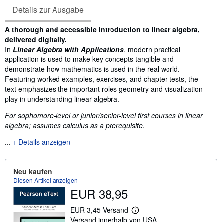
Details zur Ausgabe
Inhaltsangabe
A thorough and accessible introduction to linear algebra,
delivered digitally.
In
Linear Algebra with Applications
, modern practical
application is used to make key concepts tangible and
demonstrate how mathematics is used in the real world.
Featuring worked examples, exercises, and chapter tests, the
text emphasizes the important roles geometry and visualization
play in understanding linear algebra.
For sophomore-level or junior/senior-level first courses in linear
algebra;
assumes calculus as a prerequisite.
...
Details anzeigen
Neu kaufen
Diesen Artikel anzeigen
EUR 38,95
EUR 3,45 Versand
W
Versand innerhalb von USA
e