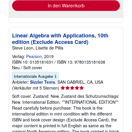
In den Warenkorb
Linear Algebra with Applications, 10th
edition (Exclude Access Card)
Steve Leon, Lisette de Pillis
Verlag:
Pearson
, 2019
ISBN 10: 0135181631
/
ISBN 13: 9780135181638
Neu
/
Soft cover
Internationale Ausgabe
Anbieter:
Sizzler Texts
, SAN GABRIEL, CA, USA
Verkäuferbewertung
(Verkäufer mit 5 Sternen)
5
Soft cover. Zustand: New. Zustand des Schutzumschlags:
von
New. International Edition. **INTERNATIONAL EDITION**
5
Read carefully before purchase: This book is the
Sternen
international edition in mint condition with the different
ISBN and book cover design (Exclude Access Card), the
major content is printed in full English as same as the
original North American edition. The book printed in black