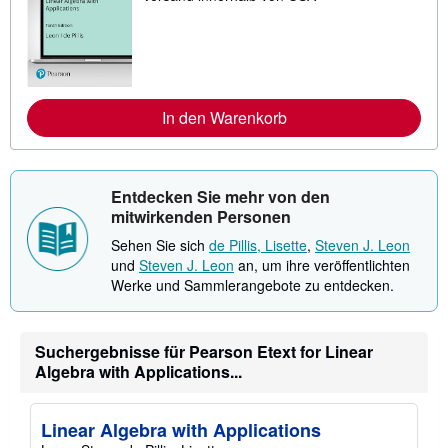
i
t
e
r
e
I
n
In den Warenkorb
f
o
r
m
a
t
Entdecken Sie mehr von den
i
mitwirkenden Personen
o
n
Sehen Sie sich
de Pillis, Lisette
,
Steven J. Leon
e
und
Steven J. Leon
an, um ihre veröffentlichten
n
z
Werke und Sammlerangebote zu entdecken.
u
V
e
r
Suchergebnisse für Pearson Etext for Linear
s
Algebra with Applications...
a
n
d
k
Linear Algebra with Applications
o
s