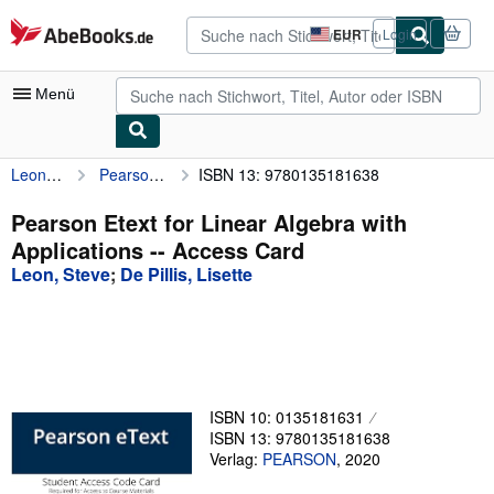
Zum Hauptinhalt
AbeBooks.de
EUR
Login
Seite
der
Einkaufseinstellungen.
Menü
Leon, Steve
Pearson Etext for Linear Algebra with Applications -- Access Card
ISBN 13: 9780135181638
Nutzerkonto
Meine Bestellungen
Pearson Etext for Linear Algebra with
Applications -- Access Card
Detailsuche
Leon, Steve
;
De Pillis, Lisette
Sammlungen
Antiquarische Bücher
Kunst & Sammlerstücke
Verkäufer
ISBN 10: 0135181631
ISBN 13: 9780135181638
Verkäufer werden
Verlag:
PEARSON
,
2020
Hilfe