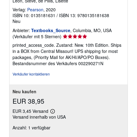
Leon, Steve, de Pillis, Lisette
t
Verlag:
Pearson
, 2020
e
n
ISBN 10: 0135181631
/
ISBN 13: 9780135181638
Neu
Anbieter:
Textbooks_Source
, Columbia, MO, USA
Verkäuferbewertung
(Verkäufer mit 5 Sternen)
5
printed_access_code. Zustand: New. 10th Edition. Ships
von
in a BOX from Central Missouri! UPS shipping for most
5
packages, (Priority Mail for AK/HI/APO/PO Boxes).
Sternen
Bestandsnummer des Verkäufers 002290271N
Verkäufer kontaktieren
Neu kaufen
EUR 38,95
EUR 3,45 Versand
Weitere
Versand innerhalb von USA
Informationen
zu
Anzahl: 1 verfügbar
Versandkosten