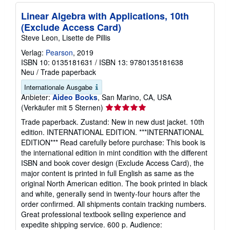
Linear Algebra with Applications, 10th
(Exclude Access Card)
Steve Leon, Lisette de Pillis
Verlag:
Pearson
, 2019
ISBN 10: 0135181631
/
ISBN 13: 9780135181638
Neu
/
Trade paperback
Internationale Ausgabe
Anbieter:
Aideo Books
, San Marino, CA, USA
Verkäuferbewertung
(Verkäufer mit 5 Sternen)
5
Trade paperback. Zustand: New in new dust jacket. 10th
von
edition. INTERNATIONAL EDITION. ***INTERNATIONAL
5
EDITION*** Read carefully before purchase: This book is
Sternen
the international edition in mint condition with the different
ISBN and book cover design (Exclude Access Card), the
major content is printed in full English as same as the
original North American edition. The book printed in black
and white, generally send in twenty-four hours after the
order confirmed. All shipments contain tracking numbers.
Great professional textbook selling experience and
expedite shipping service. 600 p. Audience: