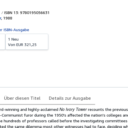
ISBN 13: 9780195056631
r
,
1988
er ISBN-Ausgabe
1 Neu
Von
EUR 321,25
Über diesen Titel
Details zur Ausgabe
No Ivory Tower
ard-winning and highly-acclaimed
recounts the previous
-Communist furor during the 1950's affected the nation's colleges and
e hundreds of professors called before the investigating committees
ted the same dilemma most other witnesses had to face, deciding w