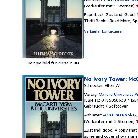
V
(Verkäufer mit 5 Sternen)
5
Paperback. Zustand: Good. 
v
ThriftBooks: Read More, S
5
S
Verkäufer kontaktieren
Beispielbild für diese ISBN
No Ivory Tower: McC
Schrecker, Ellen W.
Verlag:
Oxford University P
ISBN 10: 0195056639
/
ISB
Gebraucht
/
Softcover
Anbieter:
-OnTimeBooks-
V
(Verkäufer mit 5 Sternen)
5
Zustand: good. A copy that 
v
spine and cover show signs