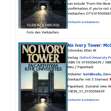
5
can include "From the libra
S
confirmation, if you're not
Verkäufers OTV.01950566
Verkäufer kontaktieren
Foto des Verkäufers
No Ivory Tower: McC
Schrecker, Ellen W.
Verlag:
Oxford University P
ISBN 10: 0195056639
/
ISB
Neu
/
Paperback
Anbieter:
GoldBooks
, Den
V
(Verkäufer mit 5 Sternen)
5
Paperback. Zustand: new. 
v
10E36_57_0195056639
5
S
Verkäufer kontaktieren