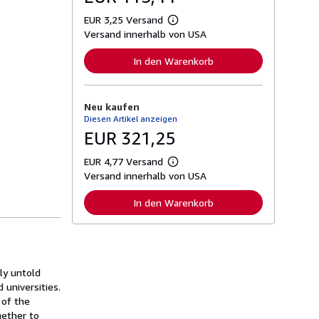
EUR 3,25 Versand
W
Versand innerhalb von USA
e
i
t
In den Warenkorb
e
r
e
I
Neu kaufen
n
Diesen Artikel anzeigen
f
o
EUR 321,25
r
m
EUR 4,77 Versand
a
W
t
Versand innerhalb von USA
e
i
i
o
t
In den Warenkorb
n
e
e
r
n
e
z
I
u
n
V
f
e
ly untold
o
r
r
 universities.
s
m
 of the
a
a
n
hether to
t