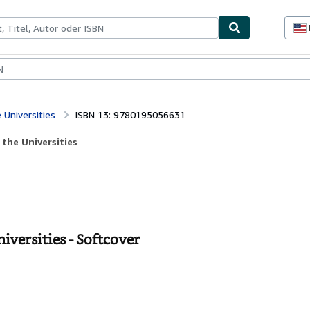
lerstücke
Verkäufer
Verkäufer werden
 Universities
ISBN 13: 9780195056631
the Universities
versities - Softcover