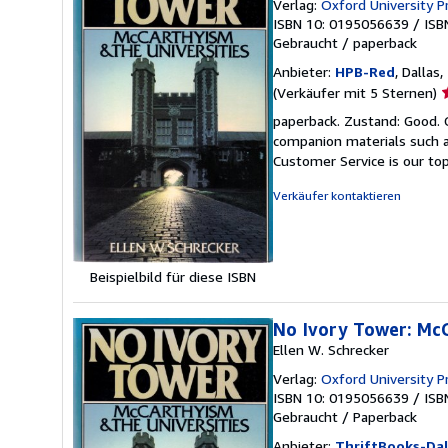
Verlag:
Oxford University P
ISBN 10: 0195056639
/
ISB
Gebraucht
/
paperback
Anbieter:
HPB-Red
, Dallas
V
(Verkäufer mit 5 Sternen)
5
paperback. Zustand: Good. 
v
companion materials such a
5
Customer Service is our top
S
Verkäufer kontaktieren
Beispielbild für diese ISBN
No Ivory Tower: McC
Ellen W. Schrecker
Verlag:
Oxford University P
ISBN 10: 0195056639
/
ISB
Gebraucht
/
Paperback
Anbieter:
ThriftBooks-Dal