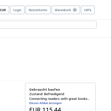
EUR
Login
Nutzerkonto
Warenkorb
Hilfe
Seite
der
Einkaufseinstellungen.
Gebraucht kaufen
Zustand: Befriedigend
Connecting readers with great books...
Diesen Artikel anzeigen
EUR 115,44