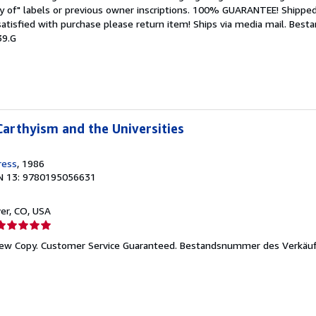
ry of" labels or previous owner inscriptions. 100% GUARANTEE! Shipped
ternen
 satisfied with purchase please return item! Ships via media mail.
Best
39.G
arthyism and the Universities
ress
, 1986
N 13: 9780195056631
ver, CO, USA
erkäuferbewertung
New Copy. Customer Service Guaranteed.
Bestandsnummer des Verkäuf
on
ternen