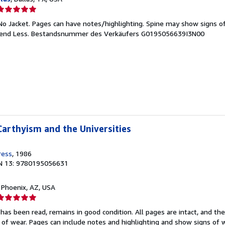
erkäuferbewertung
No Jacket. Pages can have notes/highlighting. Spine may show signs of
on
pend Less.
Bestandsnummer des Verkäufers G0195056639I3N00
ternen
arthyism and the Universities
ress
, 1986
N 13: 9780195056631
, Phoenix, AZ, USA
erkäuferbewertung
has been read, remains in good condition. All pages are intact, and the 
on
 of wear. Pages can include notes and highlighting and show signs of 