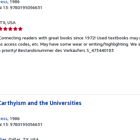
ress
, 1986
N 13: 9780195056631
, TX, USA
erkäuferbewertung
Connecting readers with great books since 1972! Used textbooks may 
on
s access codes, etc. May have some wear or writing/highlighting. We s
 priority!
Bestandsnummer des Verkäufers S_473440183
ternen
arthyism and the Universities
ress
, 1986
N 13: 9780195056631
las
, Dallas, TX, USA