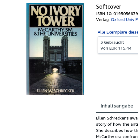
Softcover
ISBN 10: 0195056639
Verlag:
Oxford Univ P
Alle
Exemplare dies
3 Gebraucht
Von
EUR 115,44
Inhaltsangabe
Inhaltsangabe
Ellen Schrecker's aw
story of how the anti
She describes how th
McCarthy era confron