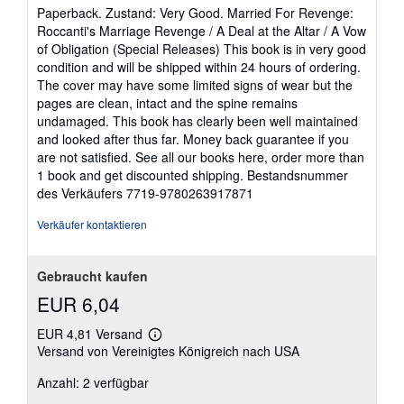
5
Paperback. Zustand: Very Good. Married For Revenge:
von
Roccanti's Marriage Revenge / A Deal at the Altar / A Vow
5
of Obligation (Special Releases) This book is in very good
Sternen
condition and will be shipped within 24 hours of ordering.
The cover may have some limited signs of wear but the
pages are clean, intact and the spine remains
undamaged. This book has clearly been well maintained
and looked after thus far. Money back guarantee if you
are not satisfied. See all our books here, order more than
1 book and get discounted shipping.
Bestandsnummer
des Verkäufers 7719-9780263917871
Verkäufer kontaktieren
Gebraucht kaufen
EUR 6,04
EUR 4,81 Versand
Weitere
Versand von Vereinigtes Königreich nach USA
Informationen
zu
Anzahl: 2 verfügbar
Versandkosten