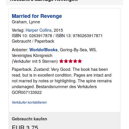
a
n
d
k
Married for Revenge
o
Graham, Lynne
s
t
Verlag:
Harper Collins
, 2015
e
ISBN 10: 0263917878
/
ISBN 13: 9780263917871
n
Gebraucht
/
Paperback
Anbieter:
WorldofBooks
, Goring-By-Sea, WS,
Vereinigtes Königreich
Verkäuferbewertung
(Verkäufer mit 5 Sternen)
5
Paperback. Zustand: Very Good. The book has been
von
read, but is in excellent condition. Pages are intact and
5
not marred by notes or highlighting. The spine remains
Sternen
undamaged.
Bestandsnummer des Verkäufers
GOR007133922
Verkäufer kontaktieren
Gebraucht kaufen
EUR 3,75