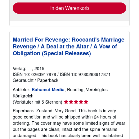
In den Warenkorb
Married For Revenge: Roccanti's Marriage
Revenge / A Deal at the Altar / A Vow of
Obligation (Special Releases)
-
Verlag:
- -
, 2015
ISBN 10: 0263917878
/
ISBN 13: 9780263917871
Gebraucht
/
Paperback
Anbieter:
Bahamut Media
, Reading, Vereinigtes
Königreich
Verkäuferbewertung
(Verkäufer mit 5 Sternen)
5
Paperback. Zustand: Very Good. This book is in very
von
good condition and will be shipped within 24 hours of
5
ordering. The cover may have some limited signs of wear
Sternen
but the pages are clean, intact and the spine remains
undamaged. This book has clearly been well maintained