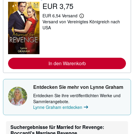
EUR 3,75
EUR 6,54 Versand
W
Versand von Vereinigtes Königreich nach
e
i
USA
t
e
r
e
I
n
f
In den Warenkorb
o
r
m
a
t
i
Entdecken Sie mehr von Lynne Graham
o
n
Entdecken Sie ihre veröffentlichten Werke und
e
Sammlerangebote.
n
Lynne Graham entdecken
z
u
V
e
r
Suchergebnisse für Married for Revenge:
s
Roccanti's Marriage Revenge...