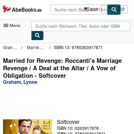
Zum Hauptinhalt
AbeBooks.de
EUR
Login
Seite
der
Einkaufseinstellungen.
Menü
Graham, Lynne
Married for Revenge: Roccanti's Marriage Revenge / A Deal at the Altar / A Vow of Obligation
ISBN 13: 9780263917871
Nutzerkonto
Meine Bestellungen
Married for Revenge: Roccanti's Marriage
Revenge / A Deal at the Altar / A Vow of
Detailsuche
Obligation - Softcover
Sammlungen
Graham, Lynne
Antiquarische Bücher
Kunst & Sammlerstücke
Verkäufer
Softcover
Verkäufer werden
ISBN 10: 0263917878
Hilfe
ISBN 13: 9780263917871