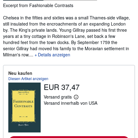
Inhaltsangabe
Excerpt from Fashionable Contrasts
Chelsea in the fifties and sixties was a small Thames-side village,
still insulated from the encroachments of an expanding London
by. The King's private lands. Young Gillray passed his first three
years at a tiny cottage in Robinson's Lane, set back a few
hundred feet from the town docks. By September 1759 the
senior Gillray had moved his family to the Moravian settlement in
Milman's row....
Details anzeigen
Neu kaufen
Diesen Artikel anzeigen
EUR 37,47
Versand gratis
W
Versand innerhalb von USA
e
i
t
e
r
e
I
n