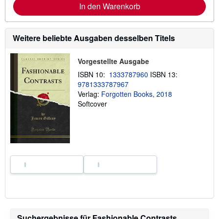
f
In den Warenkorb
o
r
m
a
Weitere beliebte Ausgaben desselben Titels
t
i
o
Vorgestellte Ausgabe
n
e
ISBN 10:
1333787960
ISBN 13:
n
9781333787967
z
u
Verlag:
Forgotten Books, 2018
V
Softcover
e
r
s
a
n
d
k
o
s
t
e
n
Suchergebnisse für Fashionable Contrasts