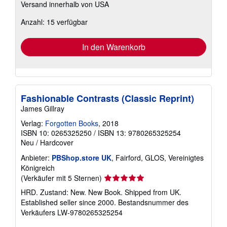
Versand innerhalb von USA
Informationen
zu
Anzahl: 15 verfügbar
Versandkosten
In den Warenkorb
Fashionable Contrasts (Classic Reprint)
James Gillray
Verlag:
Forgotten Books
, 2018
ISBN 10: 0265325250
/
ISBN 13: 9780265325254
Neu
/
Hardcover
Anbieter:
PBShop.store UK
, Fairford, GLOS, Vereinigtes
Königreich
Verkäuferbewertung
(Verkäufer mit 5 Sternen)
5
HRD. Zustand: New. New Book. Shipped from UK.
von
Established seller since 2000.
Bestandsnummer des
5
Verkäufers LW-9780265325254
Sternen