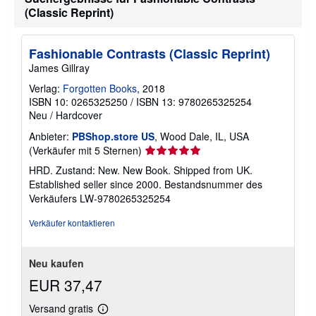
(Classic Reprint)
Fashionable Contrasts (Classic Reprint)
James Gillray
Verlag:
Forgotten Books
, 2018
ISBN 10: 0265325250
/
ISBN 13: 9780265325254
Neu
/
Hardcover
Anbieter:
PBShop.store US
, Wood Dale, IL, USA
Verkäuferbewertung
(Verkäufer mit 5 Sternen)
5
HRD. Zustand: New. New Book. Shipped from UK.
von
Established seller since 2000.
Bestandsnummer des
5
Verkäufers LW-9780265325254
Sternen
Verkäufer kontaktieren
Neu kaufen
EUR 37,47
Versand gratis
Weitere