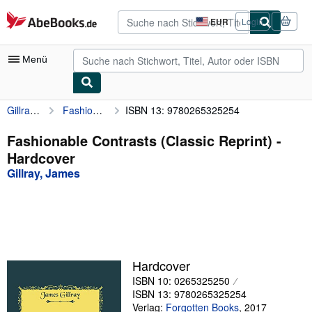
Zum Hauptinhalt
AbeBooks.de
EUR
Login
Seite
der
Einkaufseinstellungen.
Menü
Gillray, James
Fashionable Contrasts (Classic Reprint)
ISBN 13: 9780265325254
Nutzerkonto
Meine Bestellungen
Fashionable Contrasts (Classic Reprint) -
Hardcover
Detailsuche
Gillray, James
Sammlungen
Antiquarische Bücher
Kunst & Sammlerstücke
Verkäufer
Hardcover
ISBN 10: 0265325250
Verkäufer werden
ISBN 13: 9780265325254
Hilfe
Verlag:
Forgotten Books
,
2017