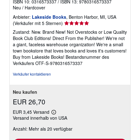
ISBN 10: 0316573337
/
ISBN 13: 9780316573337
Neu
/
Hardcover
Anbieter:
Lakeside Books
, Benton Harbor, MI, USA
Verkäuferbewertung
(Verkäufer mit 5 Sternen)
5
Zustand: New. Brand New! Not Overstocks or Low Quality
von
Book Club Editions! Direct From the Publisher! We're not
5
a giant, faceless warehouse organization! We're a small
Sternen
town bookstore that loves books and loves it's customers!
Buy from Lakeside Books!
Bestandsnummer des
Verkäufers OTF-S-9780316573337
Verkäufer kontaktieren
Neu kaufen
EUR 26,70
EUR 3,45 Versand
Weitere
Versand innerhalb von USA
Informationen
zu
Anzahl: Mehr als 20 verfügbar
Versandkosten