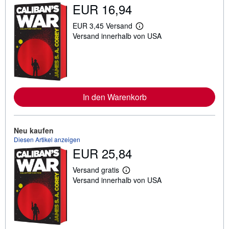
EUR 16,94
EUR 3,45 Versand
W
Versand innerhalb von USA
e
i
t
e
r
e
I
n
In den Warenkorb
f
o
r
m
a
Neu kaufen
t
Diesen Artikel anzeigen
i
EUR 25,84
o
n
e
Versand gratis
W
n
Versand innerhalb von USA
e
z
i
u
t
V
e
e
r
r
e
s
I
a