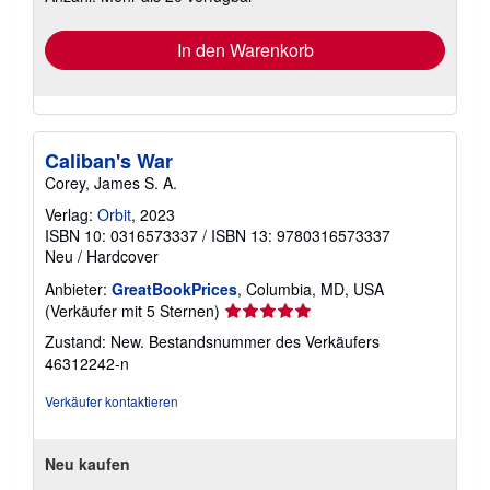
In den Warenkorb
Caliban's War
Corey, James S. A.
Verlag:
Orbit
, 2023
ISBN 10: 0316573337
/
ISBN 13: 9780316573337
Neu
/
Hardcover
Anbieter:
GreatBookPrices
, Columbia, MD, USA
Verkäuferbewertung
(Verkäufer mit 5 Sternen)
5
Zustand: New.
Bestandsnummer des Verkäufers
von
46312242-n
5
Sternen
Verkäufer kontaktieren
Neu kaufen