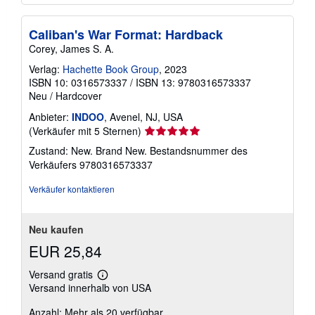
Caliban's War Format: Hardback
Corey, James S. A.
Verlag:
Hachette Book Group
, 2023
ISBN 10: 0316573337
/
ISBN 13: 9780316573337
Neu
/
Hardcover
Anbieter:
INDOO
, Avenel, NJ, USA
Verkäuferbewertung
(Verkäufer mit 5 Sternen)
5
Zustand: New. Brand New.
Bestandsnummer des
von
Verkäufers 9780316573337
5
Sternen
Verkäufer kontaktieren
Neu kaufen
EUR 25,84
Versand gratis
Weitere
Versand innerhalb von USA
Informationen
zu
Anzahl: Mehr als 20 verfügbar
Versandkosten