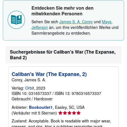
Entdecken Sie mehr von den
mitwirkenden Personen
Sehen Sie sich
James S. A. Corey
und
Mays,
Jefferson
an, um ihre veröffentlichten Werke und
Sammlerangebote zu entdecken.
Suchergebnisse für Caliban's War (The Expanse,
Band 2)
Caliban's War (The Expanse, 2)
Corey, James S. A.
Verlag:
Orbit
, 2023
ISBN 10: 0316573337
/
ISBN 13: 9780316573337
Gebraucht
/
Hardcover
Anbieter:
Bookoutlet1
, Easley, SC, USA
Verkäuferbewertung
(Verkäufer mit 5 Sternen)
5
Zustand: Acceptable. Book is readable with major wear,
von
creases, and rips. Has a publisher remainder mark.