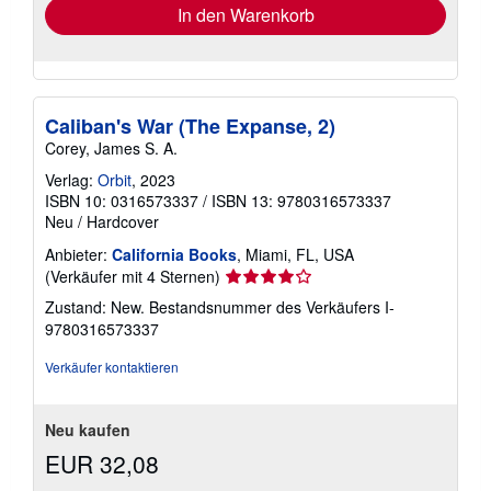
In den Warenkorb
Caliban's War (The Expanse, 2)
Corey, James S. A.
Verlag:
Orbit
, 2023
ISBN 10: 0316573337
/
ISBN 13: 9780316573337
Neu
/
Hardcover
Anbieter:
California Books
, Miami, FL, USA
Verkäuferbewertung
(Verkäufer mit 4 Sternen)
4
Zustand: New.
Bestandsnummer des Verkäufers I-
von
9780316573337
5
Sternen
Verkäufer kontaktieren
Neu kaufen
EUR 32,08