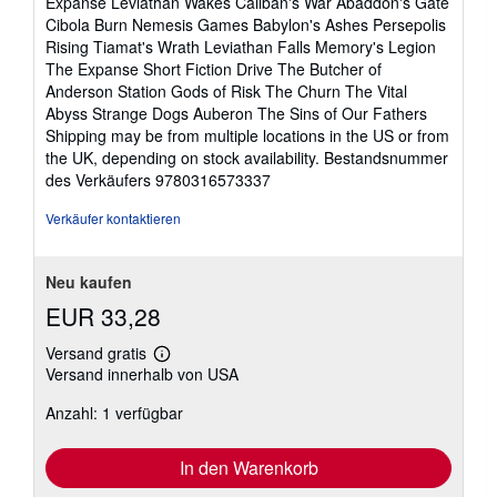
Expanse Leviathan Wakes Caliban's War Abaddon's Gate
Cibola Burn Nemesis Games Babylon's Ashes Persepolis
Rising Tiamat's Wrath Leviathan Falls Memory's Legion
The Expanse Short Fiction Drive The Butcher of
Anderson Station Gods of Risk The Churn The Vital
Abyss Strange Dogs Auberon The Sins of Our Fathers
Shipping may be from multiple locations in the US or from
the UK, depending on stock availability.
Bestandsnummer
des Verkäufers 9780316573337
Verkäufer kontaktieren
Neu kaufen
EUR 33,28
Versand gratis
Weitere
Versand innerhalb von USA
Informationen
zu
Anzahl: 1 verfügbar
Versandkosten
In den Warenkorb