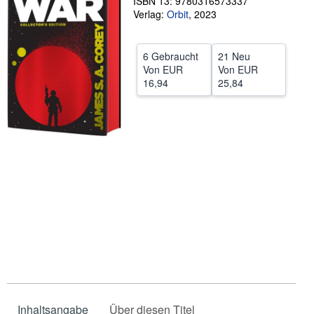
ISBN 13: 9780316573337
Verlag:
Orbit
,
2023
SCHLIESSEN
6 Gebraucht
21 Neu
Von
EUR
Von
EUR
16,94
25,84
Inhaltsangabe
Über diesen Titel