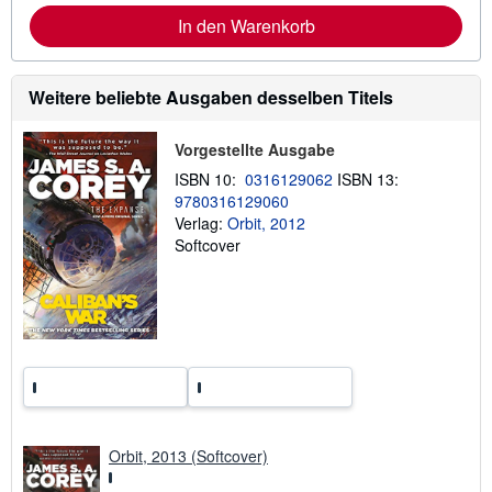
n
n
In den Warenkorb
f
d
o
k
r
o
m
s
Weitere beliebte Ausgaben desselben Titels
a
t
t
e
i
n
o
Vorgestellte Ausgabe
n
ISBN 10:
0316129062
ISBN 13:
e
n
9780316129060
z
Verlag:
Orbit, 2012
u
Softcover
V
e
r
s
a
n
d
k
o
s
t
e
n
Orbit, 2013 (Softcover)