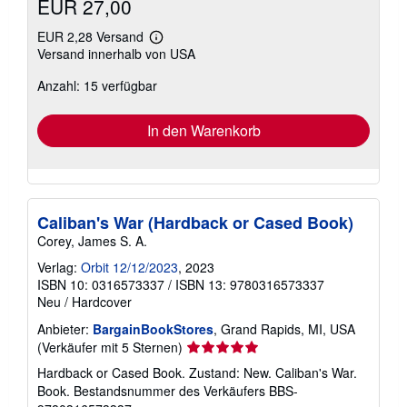
EUR 27,00
EUR 2,28 Versand
Weitere
Versand innerhalb von USA
Informationen
zu
Anzahl: 15 verfügbar
Versandkosten
In den Warenkorb
Caliban's War (Hardback or Cased Book)
Corey, James S. A.
Verlag:
Orbit 12/12/2023
, 2023
ISBN 10: 0316573337
/
ISBN 13: 9780316573337
Neu
/
Hardcover
Anbieter:
BargainBookStores
, Grand Rapids, MI, USA
Verkäuferbewertung
(Verkäufer mit 5 Sternen)
5
Hardback or Cased Book. Zustand: New. Caliban's War.
von
Book.
Bestandsnummer des Verkäufers BBS-
5