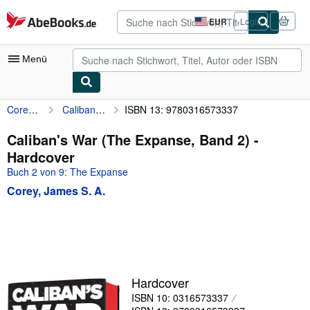
Zum Hauptinhalt
AbeBooks.de
EUR
Login
Seite
der
Einkaufseinstellungen.
Menü
Corey, James S. A.
Caliban's War (The Expanse, Band 2)
ISBN 13: 9780316573337
Nutzerkonto
Meine Bestellungen
Caliban's War (The Expanse, Band 2) -
Hardcover
Detailsuche
Buch 2 von 9: The Expanse
Sammlungen
Corey, James S. A.
Antiquarische Bücher
Kunst & Sammlerstücke
Verkäufer
Verkäufer werden
Hardcover
ISBN 10: 0316573337
Hilfe