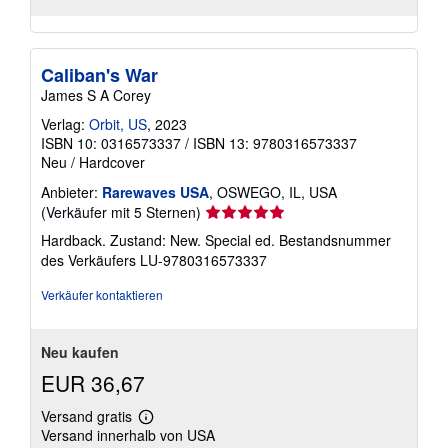
Caliban's War
James S A Corey
Verlag:
Orbit, US
, 2023
ISBN 10: 0316573337
/
ISBN 13: 9780316573337
Neu
/
Hardcover
Anbieter:
Rarewaves USA
, OSWEGO, IL, USA
Verkäuferbewertung
(Verkäufer mit 5 Sternen)
5
Hardback. Zustand: New. Special ed.
Bestandsnummer
von
des Verkäufers LU-9780316573337
5
Sternen
Verkäufer kontaktieren
Neu kaufen
EUR 36,67
Versand gratis
Weitere
Versand innerhalb von USA
Informationen