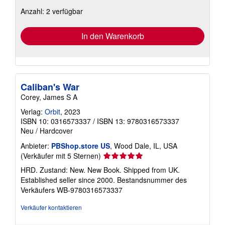
zu
Anzahl: 2 verfügbar
Versandkosten
In den Warenkorb
Caliban's War
Corey, James S A
Verlag:
Orbit
, 2023
ISBN 10: 0316573337
/
ISBN 13: 9780316573337
Neu
/
Hardcover
Anbieter:
PBShop.store US
, Wood Dale, IL, USA
Verkäuferbewertung
(Verkäufer mit 5 Sternen)
5
HRD. Zustand: New. New Book. Shipped from UK.
von
Established seller since 2000.
Bestandsnummer des
5
Verkäufers WB-9780316573337
Sternen
Verkäufer kontaktieren