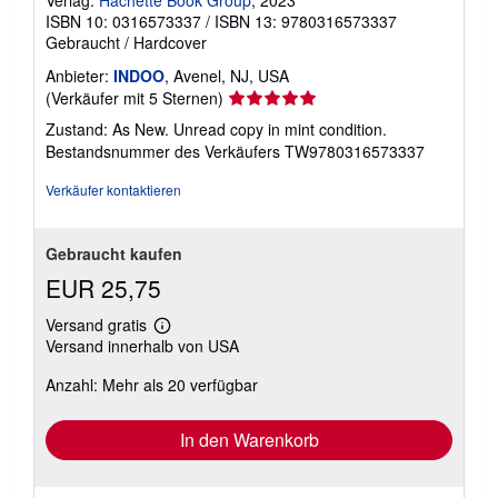
ISBN 10: 0316573337
/
ISBN 13: 9780316573337
Gebraucht
/
Hardcover
Anbieter:
INDOO
, Avenel, NJ, USA
Verkäuferbewertung
(Verkäufer mit 5 Sternen)
5
Zustand: As New. Unread copy in mint condition.
von
Bestandsnummer des Verkäufers TW9780316573337
5
Sternen
Verkäufer kontaktieren
Gebraucht kaufen
EUR 25,75
Versand gratis
Weitere
Versand innerhalb von USA
Informationen
zu
Anzahl: Mehr als 20 verfügbar
Versandkosten
In den Warenkorb