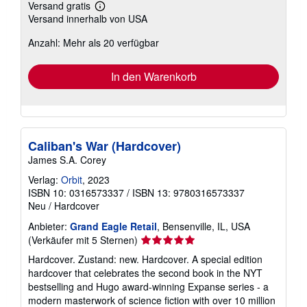
Versand gratis
Weitere
Versand innerhalb von USA
Informationen
zu
Anzahl: Mehr als 20 verfügbar
Versandkosten
In den Warenkorb
Caliban's War (Hardcover)
James S.A. Corey
Verlag:
Orbit
, 2023
ISBN 10: 0316573337
/
ISBN 13: 9780316573337
Neu
/
Hardcover
Anbieter:
Grand Eagle Retail
, Bensenville, IL, USA
Verkäuferbewertung
(Verkäufer mit 5 Sternen)
5
Hardcover. Zustand: new. Hardcover. A special edition
von
hardcover that celebrates the second book in the NYT
5
bestselling and Hugo award-winning Expanse series - a
Sternen
modern masterwork of science fiction with over 10 million