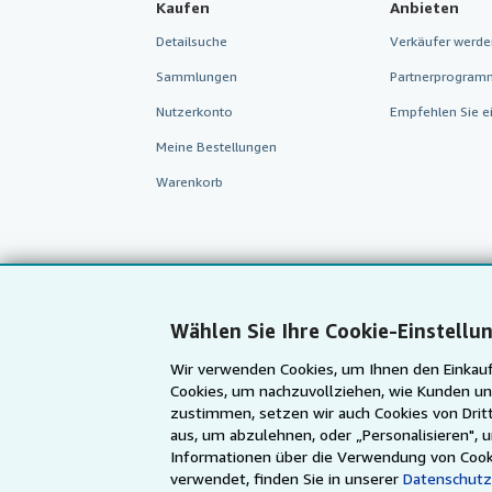
Kaufen
Anbieten
Detailsuche
Verkäufer werde
Sammlungen
Partnerprogram
Nutzerkonto
Empfehlen Sie e
Meine Bestellungen
Warenkorb
Wählen Sie Ihre Cookie-Einstellu
Wir verwenden Cookies, um Ihnen den Einkauf
Cookies, um nachzuvollziehen, wie Kunden un
zustimmen, setzen wir auch Cookies von Dritt
aus, um abzulehnen, oder „Personalisieren", 
AbeBooks.com
AbeBooks.co.uk
Informationen über die Verwendung von Cook
verwendet, finden Sie in unserer
Datenschutz