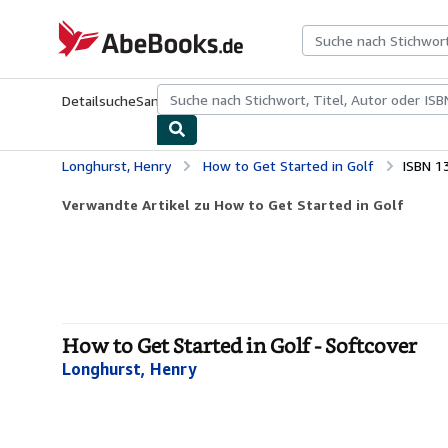
Zum Hauptinhalt
AbeBooks.de
Detailsuche
Sammlungen
Antiquarische Bücher
Kunst & Samm
Longhurst, Henry
How to Get Started in Golf
ISBN 1
Verwandte Artikel zu How to Get Started in Golf
How to Get Started in Golf - Softcover
Longhurst, Henry