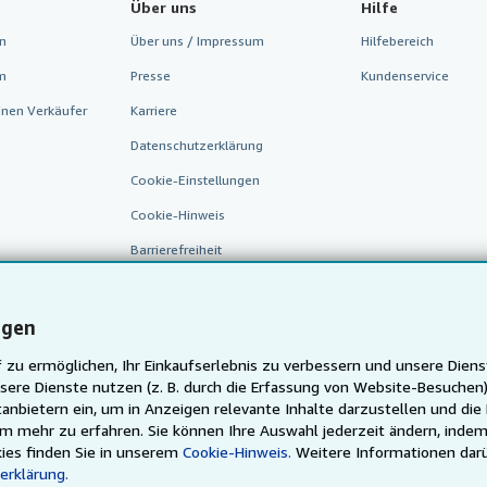
Über uns
Hilfe
n
Über uns / Impressum
Hilfebereich
m
Presse
Kundenservice
inen Verkäufer
Karriere
Datenschutzerklärung
Cookie-Einstellungen
Cookie-Hinweis
Barrierefreiheit
ngen
 zu ermöglichen, Ihr Einkaufserlebnis zu verbessern und unsere Diens
sere Dienste nutzen (z. B. durch die Erfassung von Website-Besuche
anbietern ein, um in Anzeigen relevante Inhalte darzustellen und die
um mehr zu erfahren. Sie können Ihre Auswahl jederzeit ändern, indem
AbeBooks.fr
AbeBooks.it
AbeBooks Aus/NZ
AbeBooks.
ies finden Sie in unserem
Cookie-Hinweis.
Weitere Informationen dar
erklärung.
Justbooks.de