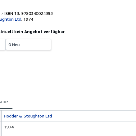
ISBN 13: 9780340024393
ughton Ltd
,
1974
 aktuell kein Angebot verfügbar.
0 Neu
gabe
Hodder & Stoughton Ltd
1974