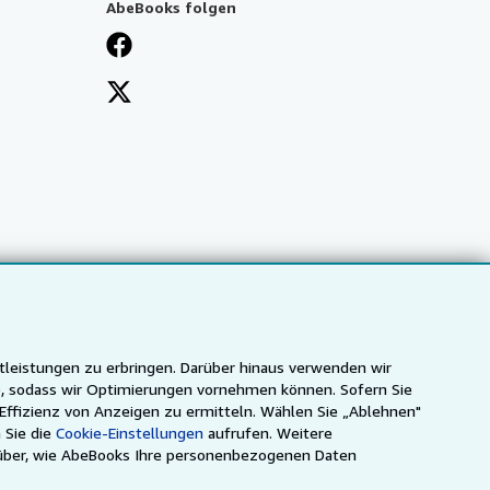
AbeBooks folgen
tleistungen zu erbringen. Darüber hinaus verwenden wir
n), sodass wir Optimierungen vornehmen können. Sofern Sie
 Effizienz von Anzeigen zu ermitteln. Wählen Sie „Ablehnen"
 Sie die
Cookie-Einstellungen
aufrufen. Weitere
ca
IberLibro.com
ZVAB.com
über, wie AbeBooks Ihre personenbezogenen Daten