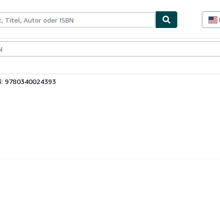
lerstücke
Verkäufer
Verkäufer werden
3: 9780340024393