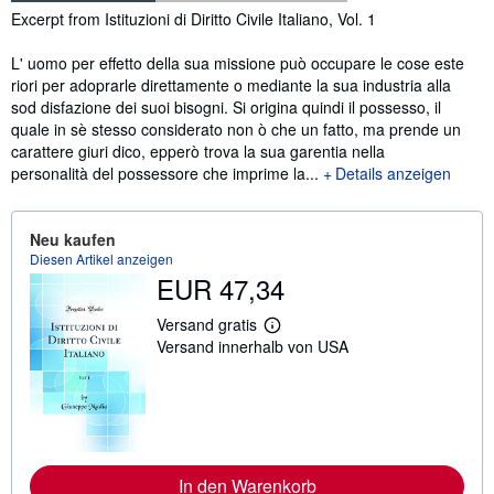
Inhaltsangabe
Excerpt from Istituzioni di Diritto Civile Italiano, Vol. 1
L' uomo per effetto della sua missione può occupare le cose este
riori per adoprarle direttamente o mediante la sua industria alla
sod disfazione dei suoi bisogni. Si origina quindi il possesso, il
quale in sè stesso considerato non ò che un fatto, ma prende un
carattere giuri dico, epperò trova la sua garentia nella
personalità del possessore che imprime la...
Details anzeigen
Neu kaufen
Diesen Artikel anzeigen
EUR 47,34
Versand gratis
W
Versand innerhalb von USA
e
i
t
e
r
e
I
n
f
In den Warenkorb