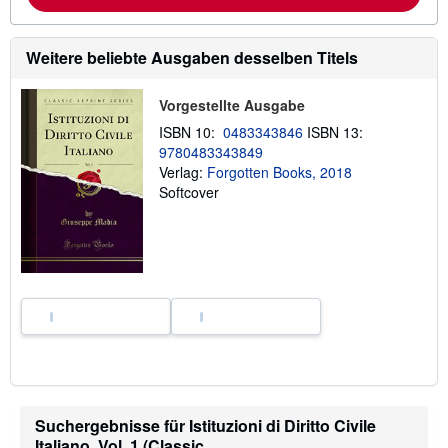
o
r
m
a
Weitere beliebte Ausgaben desselben Titels
t
i
o
Vorgestellte Ausgabe
n
e
ISBN 10:
0483343846
ISBN 13:
n
9780483343849
z
u
Verlag:
Forgotten Books, 2018
V
Softcover
e
r
s
a
n
d
k
o
s
t
e
n
Suchergebnisse für Istituzioni di Diritto Civile
Italiano, Vol. 1 (Classic...