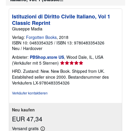
Istituzioni di Diritto Civile Italiano, Vol 1
Classic Reprint
Giuseppe Madia
Verlag:
Forgotten Books
, 2018
ISBN 10: 0483354325
/
ISBN 13: 9780483354326
Neu
/
Hardcover
Anbieter:
PBShop.store US
, Wood Dale, IL, USA
Verkäuferbewertung
(Verkäufer mit 5 Sternen)
5
HRD. Zustand: New. New Book. Shipped from UK.
von
Established seller since 2000.
Bestandsnummer des
5
Verkäufers LX-9780483354326
Sternen
Verkäufer kontaktieren
Neu kaufen
EUR 47,34
Versand gratis
Weitere