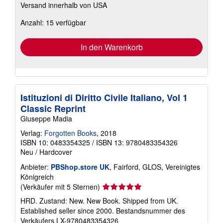
Versand innerhalb von USA
Informationen
zu
Anzahl: 15 verfügbar
Versandkosten
In den Warenkorb
Istituzioni di Diritto Civile Italiano, Vol 1
Classic Reprint
Giuseppe Madia
Verlag:
Forgotten Books
, 2018
ISBN 10: 0483354325
/
ISBN 13: 9780483354326
Neu
/
Hardcover
Anbieter:
PBShop.store UK
, Fairford, GLOS, Vereinigtes
Königreich
Verkäuferbewertung
(Verkäufer mit 5 Sternen)
5
HRD. Zustand: New. New Book. Shipped from UK.
von
Established seller since 2000.
Bestandsnummer des
5
Verkäufers LX-9780483354326