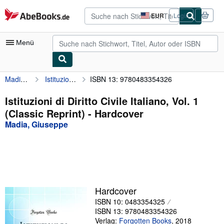
Zum Hauptinhalt
AbeBooks.de
EUR
Login
Seite
der
Einkaufseinstellungen.
Menü
Madia, Giuseppe
Istituzioni di Diritto Civile Italiano, Vol. 1 (Classic Reprint)
ISBN 13: 9780483354326
Nutzerkonto
Meine Bestellungen
Istituzioni di Diritto Civile Italiano, Vol. 1
(Classic Reprint) - Hardcover
Detailsuche
Madia, Giuseppe
Sammlungen
Antiquarische Bücher
Kunst & Sammlerstücke
Verkäufer
Hardcover
ISBN 10: 0483354325
Verkäufer werden
ISBN 13: 9780483354326
Hilfe
Verlag:
Forgotten Books
,
2018