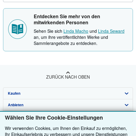
Entdecken Sie mehr von den
mitwirkenden Personen
Sehen Sie sich
Linda Macho
und
Linda Seward
an, um ihre veröffentlichten Werke und
Sammlerangebote zu entdecken.
ZURÜCK NACH OBEN
Kaufen
Anbieten
Detailsuche
Wählen Sie Ihre Cookie-Einstellungen
Über uns
Sammlungen
Verkäufer werden
Wir verwenden Cookies, um Ihnen den Einkauf zu ermöglichen,
Hilfe
Nutzerkonto
Partnerprogramm
Über uns / Impressum
Ihr Einkaufserlebnis zu verbessern und unsere Dienstleistungen