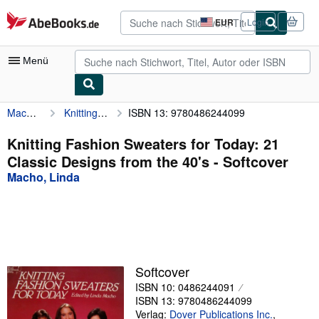
Zum Hauptinhalt
AbeBooks.de
EUR
Login
Seite
der
Einkaufseinstellungen.
Menü
Macho, Linda
Knitting Fashion Sweaters for Today: 21 Classic Designs from the 40's
ISBN 13: 9780486244099
Nutzerkonto
Meine Bestellungen
Knitting Fashion Sweaters for Today: 21
Classic Designs from the 40's - Softcover
Detailsuche
Macho, Linda
Sammlungen
Antiquarische Bücher
Kunst & Sammlerstücke
Verkäufer
Softcover
ISBN 10: 0486244091
Verkäufer werden
ISBN 13: 9780486244099
Hilfe
Verlag:
Dover Publications Inc.
,