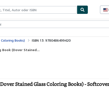
lerstücke
Verkäufer
Verkäufer werden
 Coloring Books)
ISBN 13: 9780486499420
g Book (Dover Stained...
(Dover Stained Glass Coloring Books) - Softcove