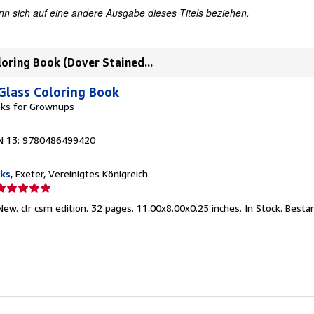
nn sich auf eine andere Ausgabe dieses Titels beziehen.
loring Book (Dover Stained...
 Glass Coloring Book
oks for Grownups
N 13: 9780486499420
ks
, Exeter, Vereinigtes Königreich
erkäuferbewertung
ew. clr csm edition. 32 pages. 11.00x8.00x0.25 inches. In Stock.
Besta
on
ternen