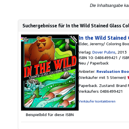
Die Inhaltsangabe ka
Suchergebnisse für In the Wild Stained Glass Co
In the Wild Stained
Elder, Jeremy/ Coloring Bo
Verlag:
Dover Pubns
, 2013
ISBN 10: 0486499421
/
ISB
Neu
/
Paperback
Anbieter:
Revaluation Boo
V
(Verkäufer mit 5 Sternen)
5
Paperback. Zustand: Brand N
v
Verkäufers 0486499421
5
S
Verkäufer kontaktieren
Beispielbild für diese ISBN