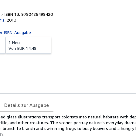
ISBN 13: 9780486499420
n's
,
2013
er ISBN-Ausgabe
1 Neu
Von
EUR 14,48
Details zur Ausgabe
ed glass illustrations transport colorists into natural habitats with dep
adillo, and other creatures. The scenes portray nature's everyday dram
om branch to branch and swimming frogs to busy beavers and a hungry 
h.