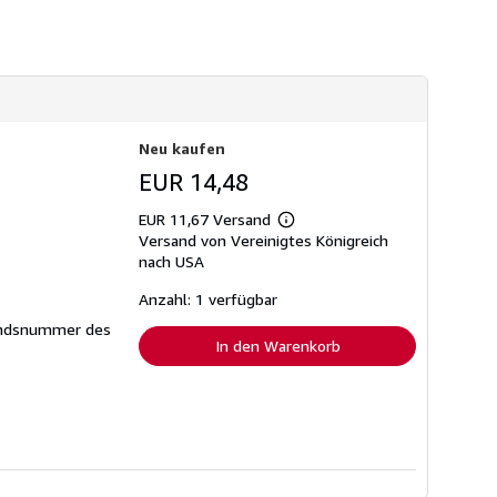
s
t
e
n
Neu kaufen
EUR 14,48
EUR 11,67 Versand
Weitere
Versand von Vereinigtes Königreich
Informationen
zu
nach USA
Versandkosten
Anzahl: 1 verfügbar
ndsnummer des
In den Warenkorb