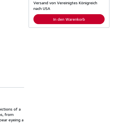
Versand von Vereinigtes Königreich
e
i
nach USA
t
e
In den Warenkorb
r
e
I
n
f
o
r
m
a
t
i
o
n
e
n
z
u
V
e
r
s
ictions of a
a
n
as, from
d
bear eyeing a
k
o