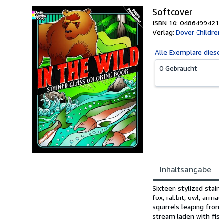
Softcover
ISBN 10: 0486499421
Verlag:
Dover Childre
Alle
Exemplare dies
0 Gebraucht
Inhaltsangabe
Inhaltsangabe
Sixteen stylized stain
fox, rabbit, owl, arm
squirrels leaping fr
stream laden with fis