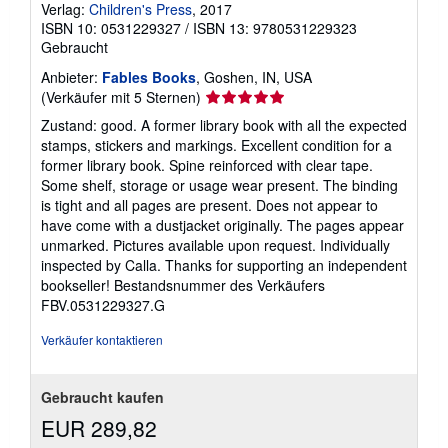
Verlag:
Children's Press
, 2017
ISBN 10: 0531229327
/
ISBN 13: 9780531229323
Gebraucht
Anbieter:
Fables Books
, Goshen, IN, USA
Verkäuferbewertung
(Verkäufer mit 5 Sternen)
5
Zustand: good. A former library book with all the expected
von
stamps, stickers and markings. Excellent condition for a
5
former library book. Spine reinforced with clear tape.
Sternen
Some shelf, storage or usage wear present. The binding
is tight and all pages are present. Does not appear to
have come with a dustjacket originally. The pages appear
unmarked. Pictures available upon request. Individually
inspected by Calla. Thanks for supporting an independent
bookseller!
Bestandsnummer des Verkäufers
FBV.0531229327.G
Verkäufer kontaktieren
Gebraucht kaufen
EUR 289,82