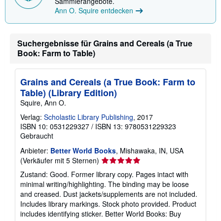
Sammlerangebote.
Ann O. Squire entdecken
Suchergebnisse für Grains and Cereals (a True
Book: Farm to Table)
Grains and Cereals (a True Book: Farm to
Table) (Library Edition)
Squire, Ann O.
Verlag:
Scholastic Library Publishing
, 2017
ISBN 10: 0531229327
/
ISBN 13: 9780531229323
Gebraucht
Anbieter:
Better World Books
, Mishawaka, IN, USA
Verkäuferbewertung
(Verkäufer mit 5 Sternen)
5
Zustand: Good. Former library copy. Pages intact with
von
minimal writing/highlighting. The binding may be loose
5
and creased. Dust jackets/supplements are not included.
Sternen
Includes library markings. Stock photo provided. Product
includes identifying sticker. Better World Books: Buy