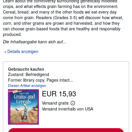
Learn about the controversy surrounding genetically modified
crops, and what effects grain farming has on the environment.
Cereal, bread, and many of the other foods we eat every day
come from grain. Readers (Grades 3-5) will discover how wheat,
corn, and other grains are grown and harvested, and how they
can choose grain-based foods that are healthy and responsibly
produced.
Die Inhaltsangabe kann sich auf...
Details anzeigen
Gebraucht kaufen
Zustand: Befriedigend
Former library copy. Pages intact...
Diesen Artikel anzeigen
EUR 15,93
Versand gratis
W
Versand innerhalb von USA
e
i
t
e
r
e