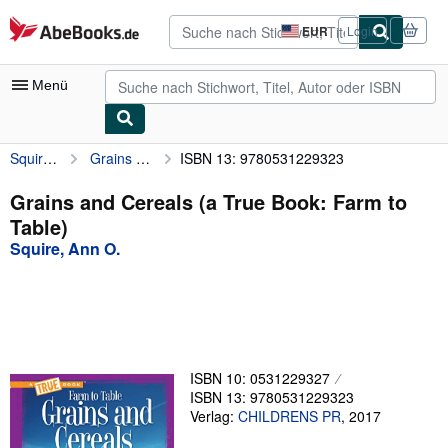
Zum Hauptinhalt
AbeBooks.de
EUR
Login
Seite
der
Einkaufseinstellungen.
Menü
Squire, Ann O.
Grains and Cereals (a True Book: Farm to Table)
ISBN 13: 9780531229323
Nutzerkonto
Meine Bestellungen
Grains and Cereals (a True Book: Farm to
Table)
Detailsuche
Squire, Ann O.
Sammlungen
Antiquarische Bücher
Kunst & Sammlerstücke
Verkäufer
ISBN 10: 0531229327
ISBN 13: 9780531229323
Verkäufer werden
Verlag:
CHILDRENS PR
,
2017
Hilfe