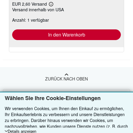
EUR 2,60 Versand
Weitere
Versand innerhalb von USA
Informationen
zu
Anzahl: 1 verfügbar
Versandkosten
In den Warenkorb
ZURÜCK NACH OBEN
Kaufen
Wählen Sie Ihre Cookie-Einstellungen
Anbieten
Detailsuche
Wir verwenden Cookies, um Ihnen den Einkauf zu ermöglichen,
Ihr Einkaufserlebnis zu verbessern und unsere Dienstleistungen
Über uns
Sammlungen
Verkäufer werden
zu erbringen. Darüber hinaus verwenden wir Cookies, um
nachzuvollziehen, wie Kunden unsere Dienste nutzen (z. B. durch
Hilfe
Nutzerkonto
Partnerprogramm
Über uns / Impressum
die Erfassung von Website-Besuchen), sodass wir Optimierungen
Details anzeigen