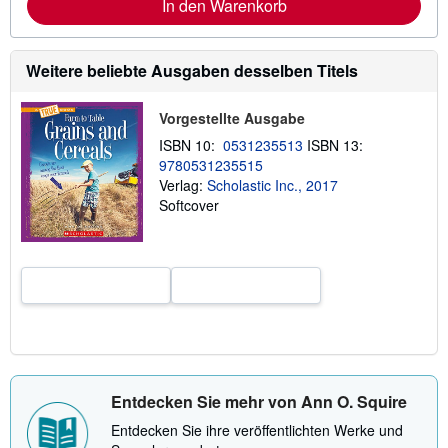
In den Warenkorb
I
n
f
o
Weitere beliebte Ausgaben desselben Titels
r
m
a
Vorgestellte Ausgabe
t
i
ISBN 10:
0531235513
ISBN 13:
o
n
9780531235515
e
Verlag:
Scholastic Inc., 2017
n
Softcover
z
u
V
e
r
s
a
n
d
k
o
s
t
Entdecken Sie mehr von Ann O. Squire
e
n
Entdecken Sie ihre veröffentlichten Werke und