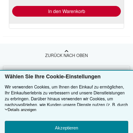
In den Warenkorb
ZURÜCK NACH OBEN
Kaufen
Wählen Sie Ihre Cookie-Einstellungen
Anbieten
Detailsuche
Wir verwenden Cookies, um Ihnen den Einkauf zu ermöglichen,
Ihr Einkaufserlebnis zu verbessern und unsere Dienstleistungen
Über uns
Sammlungen
Verkäufer werden
zu erbringen. Darüber hinaus verwenden wir Cookies, um
nachzuvollziehen, wie Kunden unsere Dienste nutzen (z. B. durch
Hilfe
Nutzerkonto
Partnerprogramm
Über uns / Impressum
die Erfassung von Website-Besuchen), sodass wir Optimierungen
Details anzeigen
vornehmen können. Sofern Sie zustimmen, setzen wir auch
Weitere AbeBooks Unternehmen
Meine Bestellungen
Empfehlen Sie einen Verkäufer
Presse
Hilfebereich
Cookies von Drittanbietern ein, um in Anzeigen relevante Inhalte
AbeBooks folgen
Warenkorb
Karriere
Kundenservice
AbeBooks.com
darzustellen und die Effizienz von Anzeigen zu ermitteln. Wählen
Akzeptieren