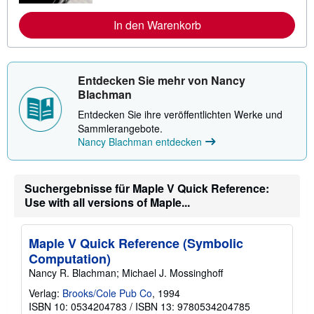
e
I
n
In den Warenkorb
f
o
r
m
a
Entdecken Sie mehr von Nancy
t
Blachman
i
o
Entdecken Sie ihre veröffentlichten Werke und
n
Sammlerangebote.
e
n
Nancy Blachman entdecken
z
u
V
e
Suchergebnisse für Maple V Quick Reference:
r
Use with all versions of Maple...
s
a
n
d
Maple V Quick Reference (Symbolic
k
o
Computation)
s
Nancy R. Blachman; Michael J. Mossinghoff
t
e
Verlag:
Brooks/Cole Pub Co
, 1994
n
ISBN 10: 0534204783
/
ISBN 13: 9780534204785