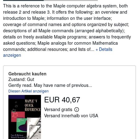
Inhaltsangabe
This is a reference to the Maple computer algebra system, both
release 2 and release 3. It offers the following: an overview and
introduction to Maple; information on the user interface;
coverage of command names and options organized by subject;
descriptions of all Maple commands (arranged alphabetically);
details on freely available Maple programs; answers to frequently
asked questions; Maple analogs for common Mathematica
commands; additional resources; and lists of...
Details
anzeigen
Gebraucht kaufen
Zustand: Gut
Gently read. May have name of previous...
Diesen Artikel anzeigen
EUR 40,67
Versand gratis
W
Versand innerhalb von USA
e
i
t
e
r