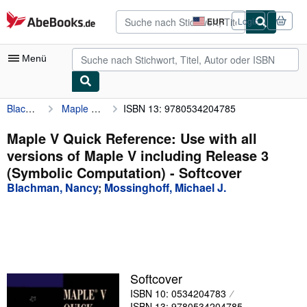
Zum Hauptinhalt
AbeBooks.de
EUR
Login
Seite
der
Einkaufseinstellungen.
Menü
Blachman, Nancy
Maple V Quick Reference: Use with all versions of Maple V including Release 3 (Symbolic Computation)
ISBN 13: 9780534204785
Nutzerkonto
Meine Bestellungen
Maple V Quick Reference: Use with all
versions of Maple V including Release 3
Detailsuche
(Symbolic Computation) - Softcover
Sammlungen
Blachman, Nancy
;
Mossinghoff, Michael J.
Antiquarische Bücher
Kunst & Sammlerstücke
Verkäufer
Softcover
Verkäufer werden
ISBN 10: 0534204783
Hilfe
ISBN 13: 9780534204785