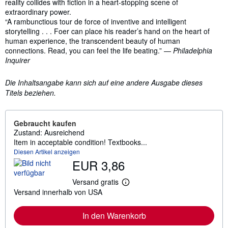
reality collides with fiction in a heart-stopping scene of
extraordinary power.
“A rambunctious tour de force of inventive and intelligent
storytelling . . . Foer can place his reader’s hand on the heart of
human experience, the transcendent beauty of human
connections. Read, you can feel the life beating.” —
Philadelphia
Inquirer
Die Inhaltsangabe kann sich auf eine andere Ausgabe dieses
Titels beziehen.
Gebraucht kaufen
Zustand: Ausreichend
Item in acceptable condition! Textbooks...
Diesen Artikel anzeigen
EUR 3,86
Versand gratis
W
Versand innerhalb von USA
e
i
t
In den Warenkorb
e
r