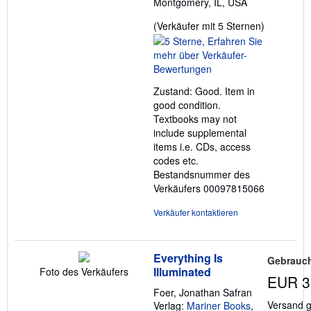
Montgomery, IL, USA
Verkäufer
(Verkäufer mit 5 Sternen)
5
von
5
Sternen
Zustand: Good. Item in
good condition.
Textbooks may not
include supplemental
items i.e. CDs, access
codes etc.
Bestandsnummer des
Verkäufers 00097815066
Verkäufer kontaktieren
Everything Is
Gebrauch
Illuminated
Foto des Verkäufers
EUR 3
Foer, Jonathan Safran
Versand g
Verlag:
Mariner Books
,