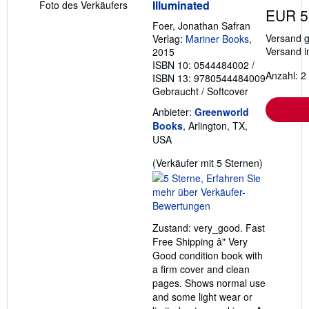
Illuminated
Foto des Verkäufers
EUR 5
Foer, Jonathan Safran
Versand g
Verlag:
Mariner Books
,
Versand i
2015
ISBN 10: 0544484002
/
Anzahl: 2
ISBN 13: 9780544484009
Gebraucht
/
Softcover
Anbieter:
Greenworld
Books
, Arlington, TX,
USA
Verkäufer
(Verkäufer mit 5 Sternen)
5
von
5
Sternen
Zustand: very_good. Fast
Free Shipping â" Very
Good condition book with
a firm cover and clean
pages. Shows normal use
and some light wear or