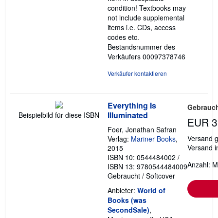
condition! Textbooks may
not include supplemental
items i.e. CDs, access
codes etc.
Bestandsnummer des
Verkäufers 00097378746
Verkäufer kontaktieren
Everything Is
Gebrauch
Illuminated
Beispielbild für diese ISBN
EUR 3
Foer, Jonathan Safran
Versand g
Verlag:
Mariner Books
,
Versand i
2015
ISBN 10: 0544484002
/
Anzahl: M
ISBN 13: 9780544484009
Gebraucht
/
Softcover
Anbieter:
World of
Books (was
SecondSale)
,