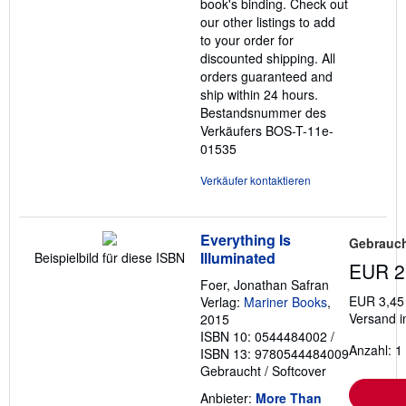
book's binding. Check out
our other listings to add
to your order for
discounted shipping. All
orders guaranteed and
ship within 24 hours.
Bestandsnummer des
Verkäufers BOS-T-11e-
01535
Verkäufer kontaktieren
Everything Is
Gebrauch
Illuminated
Beispielbild für diese ISBN
EUR 2
Foer, Jonathan Safran
EUR 3,45
Verlag:
Mariner Books
,
Versand i
2015
ISBN 10: 0544484002
/
Anzahl: 1
ISBN 13: 9780544484009
Gebraucht
/
Softcover
Anbieter:
More Than