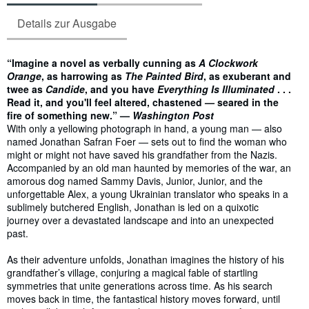
Details zur Ausgabe
Inhaltsangabe
“Imagine a novel as verbally cunning as
A Clockwork
Orange
, as harrowing as
The Painted Bird
, as exuberant and
twee as
Candide
, and you have
Everything Is Illuminated
. . .
Read it, and you'll feel altered, chastened — seared in the
fire of something new.” —
Washington Post
With only a yellowing photograph in hand, a young man — also
named Jonathan Safran Foer — sets out to find the woman who
might or might not have saved his grandfather from the Nazis.
Accompanied by an old man haunted by memories of the war, an
amorous dog named Sammy Davis, Junior, Junior, and the
unforgettable Alex, a young Ukrainian translator who speaks in a
sublimely butchered English, Jonathan is led on a quixotic
journey over a devastated landscape and into an unexpected
past.
As their adventure unfolds, Jonathan imagines the history of his
grandfather’s village, conjuring a magical fable of startling
symmetries that unite generations across time. As his search
moves back in time, the fantastical history moves forward, until