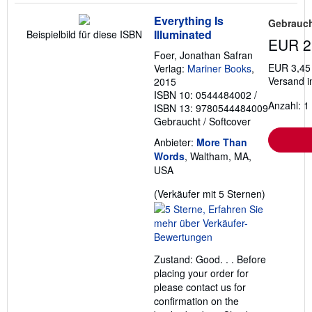
Everything Is
Gebrauch
Illuminated
Beispielbild für diese ISBN
EUR 2
Foer, Jonathan Safran
EUR 3,45
Verlag:
Mariner Books
,
Versand i
2015
ISBN 10: 0544484002
/
Anzahl: 1
ISBN 13: 9780544484009
Gebraucht
/
Softcover
Anbieter:
More Than
Words
, Waltham, MA,
USA
Verkäufer
(Verkäufer mit 5 Sternen)
5
von
5
Sternen
Zustand: Good. . . Before
placing your order for
please contact us for
confirmation on the