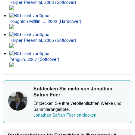
Harper Perennial, 2003 (Softcover)
V
e
r
s
a
Houghton Mifflin ..., 2002 (Hardcover)
n
d
k
o
Harper Perennial, 2005 (Softcover)
s
t
e
n
Penguin, 2007 (Softcover)
Entdecken Sie mehr von Jonathan
Safran Foer
Entdecken Sie ihre veröffentlichten Werke und
Sammlerangebote.
Jonathan Safran Foer entdecken