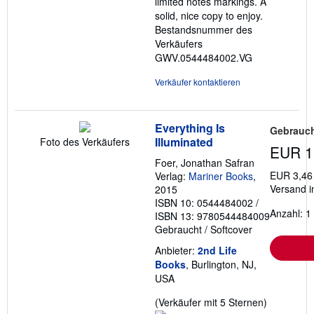
limited notes markings. A
solid, nice copy to enjoy.
Bestandsnummer des
Verkäufers
GWV.0544484002.VG
Verkäufer kontaktieren
Everything Is
Gebrauch
Illuminated
Foto des Verkäufers
EUR 1
Foer, Jonathan Safran
EUR 3,46
Verlag:
Mariner Books
,
Versand i
2015
ISBN 10: 0544484002
/
Anzahl: 1
ISBN 13: 9780544484009
Gebraucht
/
Softcover
Anbieter:
2nd Life
Books
, Burlington, NJ,
USA
Verkäufer
(Verkäufer mit 5 Sternen)