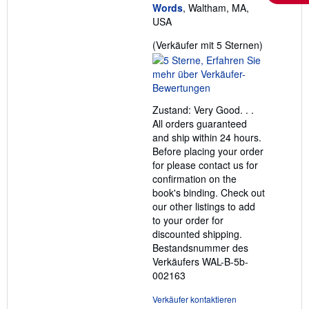
Words
, Waltham, MA,
USA
Verkäufer
(Verkäufer mit 5 Sternen)
5
von
5
Sternen
Zustand: Very Good. . .
All orders guaranteed
and ship within 24 hours.
Before placing your order
for please contact us for
confirmation on the
book's binding. Check out
our other listings to add
to your order for
discounted shipping.
Bestandsnummer des
Verkäufers WAL-B-5b-
002163
Verkäufer kontaktieren