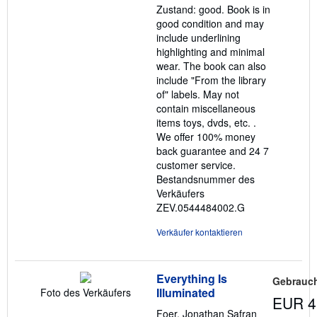
Zustand: good. Book is in
good condition and may
include underlining
highlighting and minimal
wear. The book can also
include "From the library
of" labels. May not
contain miscellaneous
items toys, dvds, etc. .
We offer 100% money
back guarantee and 24 7
customer service.
Bestandsnummer des
Verkäufers
ZEV.0544484002.G
Verkäufer kontaktieren
Everything Is
Gebrauch
Illuminated
Foto des Verkäufers
EUR 4
Foer, Jonathan Safran