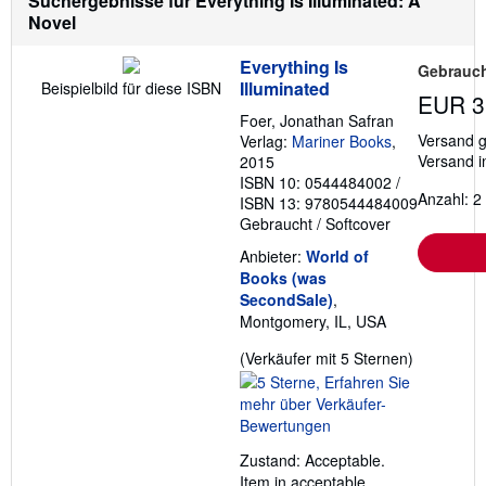
Suchergebnisse für Everything Is Illuminated: A
Novel
Everything Is
Gebrauch
Illuminated
Beispielbild für diese ISBN
EUR 3
Foer, Jonathan Safran
Versand g
Verlag:
Mariner Books
,
Versand i
2015
ISBN 10: 0544484002
/
Anzahl: 2
ISBN 13: 9780544484009
Gebraucht
/
Softcover
Anbieter:
World of
Books (was
SecondSale)
,
Montgomery, IL, USA
Verkäufer
(Verkäufer mit 5 Sternen)
5
von
5
Sternen
Zustand: Acceptable.
Item in acceptable