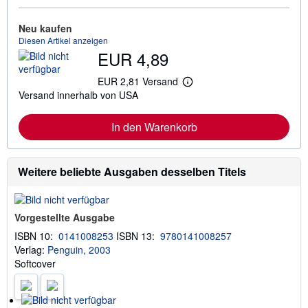
e
I
n
Neu kaufen
f
Diesen Artikel anzeigen
o
EUR 4,89
r
m
a
EUR 2,81 Versand
W
t
Versand innerhalb von USA
e
i
i
o
t
n
In den Warenkorb
e
e
r
n
e
z
I
u
n
Weitere beliebte Ausgaben desselben Titels
V
f
e
o
r
r
s
m
a
Vorgestellte Ausgabe
a
n
t
d
ISBN 10:
0141008253
ISBN 13:
9780141008257
i
k
Verlag:
Penguin, 2003
o
o
n
Softcover
s
e
t
n
e
z
n
u