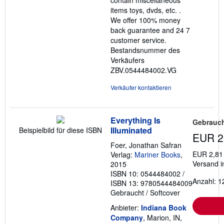
items toys, dvds, etc. .
We offer 100% money
back guarantee and 24 7
customer service.
Bestandsnummer des
Verkäufers
ZBV.0544484002.VG
Verkäufer kontaktieren
Everything Is
Gebrauch
Illuminated
Beispielbild für diese ISBN
EUR 2
Foer, Jonathan Safran
EUR 2,81
Verlag:
Mariner Books
,
Versand i
2015
ISBN 10: 0544484002
/
Anzahl: 1
ISBN 13: 9780544484009
Gebraucht
/
Softcover
Anbieter:
Indiana Book
Company
, Marion, IN,