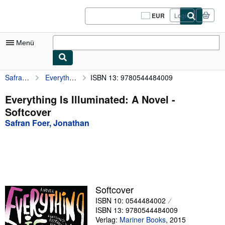
Zum Hauptinhalt
AbeBooks.de
EUR
Login
Seite
der
Einkaufseinstellungen.
Menü
Safran Foer, Jonathan
Everything Is Illuminated: A Novel
ISBN 13: 9780544484009
Nutzerkonto
Meine Bestellungen
Everything Is Illuminated: A Novel -
Softcover
Logout
Safran Foer, Jonathan
Detailsuche
Sammlungen
Antiquarische Bücher
Kunst & Sammlerstücke
Softcover
ISBN 10: 0544484002
Verkäufer
ISBN 13: 9780544484009
Verkäufer werden
Verlag:
Mariner Books
,
2015