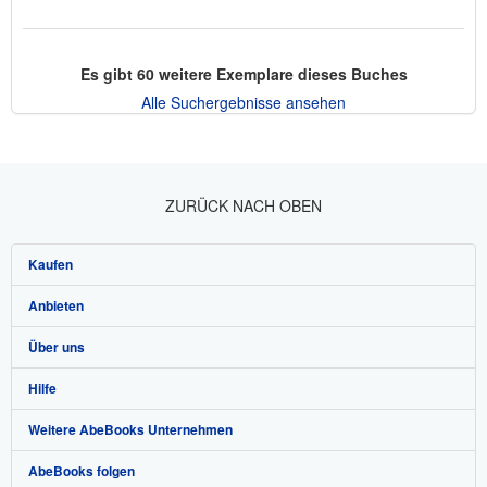
Es gibt
60
weitere Exemplare dieses Buches
Alle Suchergebnisse ansehen
ZURÜCK NACH OBEN
Kaufen
Anbieten
Detailsuche
Über uns
Sammlungen
Verkäufer werden
Hilfe
Nutzerkonto
Partnerprogramm
Über uns / Impressum
Weitere AbeBooks Unternehmen
Meine Bestellungen
Empfehlen Sie einen Verkäufer
Presse
Hilfebereich
AbeBooks folgen
Warenkorb
Karriere
Kundenservice
AbeBooks.com