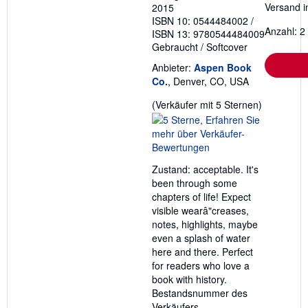
Versand i
2015
ISBN 10: 0544484002
/
Anzahl: 2
ISBN 13: 9780544484009
Gebraucht
/
Softcover
Anbieter:
Aspen Book
Co.
, Denver, CO, USA
Verkäufer
(Verkäufer mit 5 Sternen)
5
von
5
Sternen
Zustand: acceptable. It's
been through some
chapters of life! Expect
visible wearâ"creases,
notes, highlights, maybe
even a splash of water
here and there. Perfect
for readers who love a
book with history.
Bestandsnummer des
Verkäufers