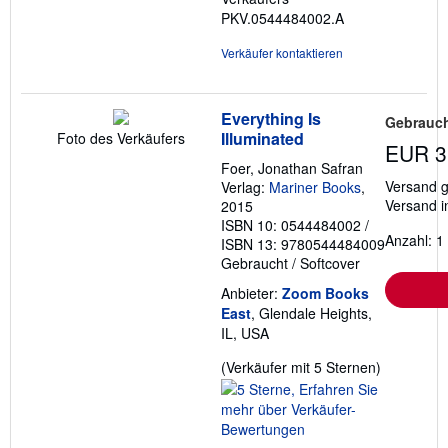
PKV.0544484002.A
Verkäufer kontaktieren
Everything Is
Gebrauch
Illuminated
Foto des Verkäufers
EUR 3
Foer, Jonathan Safran
Versand g
Verlag:
Mariner Books
,
Versand i
2015
ISBN 10: 0544484002
/
Anzahl: 1
ISBN 13: 9780544484009
Gebraucht
/
Softcover
Anbieter:
Zoom Books
East
, Glendale Heights,
IL, USA
Verkäufer
(Verkäufer mit 5 Sternen)
5
von
5
Sternen