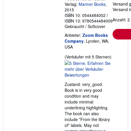
Versand g
Verlag:
Mariner Books
,
Versand i
2015
ISBN 10: 0544484002
/
Anzahl: 2
ISBN 13: 9780544484009
Gebraucht
/
Softcover
Anbieter:
Zoom Books
Company
, Lynden, WA,
USA
Verkäufer
(Verkäufer mit 5 Sternen)
5
von
5
Sternen
Zustand: very_good.
Book is in very good
condition and may
include minimal
underlining highlighting.
The book can also
include "From the library
of" labels. May not
contain miscellaneous