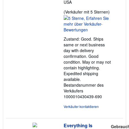
USA
Verkäufer
(Verkäufer mit 5 Sternen)
5
von
5
Sternen
Zustand: Good. Ships
same or next business
day with delivery
confirmation. Good
condition. May or may not
contain highlighting.
Expedited shipping
available.
Bestandsnummer des
Verkäufers
1000010430439-690
Verkäufer kontaktieren
Everything Is
Gebrauch