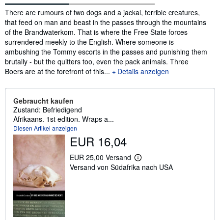
Inhaltsangabe
There are rumours of two dogs and a jackal, terrible creatures,
that feed on man and beast in the passes through the mountains
of the Brandwaterkom. That is where the Free State forces
surrendered meekly to the English. Where someone is
ambushing the Tommy escorts in the passes and punishing them
brutally - but the quitters too, even the pack animals. Three
Boers are at the forefront of this...
Details anzeigen
Gebraucht kaufen
Zustand: Befriedigend
Afrikaans. 1st edition. Wraps a...
Diesen Artikel anzeigen
EUR 16,04
EUR 25,00 Versand
W
Versand von Südafrika nach USA
e
i
t
e
r
e
I
n