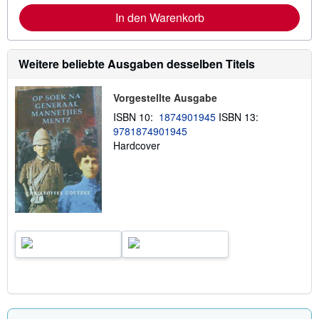
f
In den Warenkorb
o
r
m
a
Weitere beliebte Ausgaben desselben Titels
t
i
o
n
Vorgestellte Ausgabe
e
ISBN 10:
1874901945
ISBN 13:
n
z
9781874901945
u
Hardcover
V
e
r
s
a
n
d
k
o
s
t
e
n