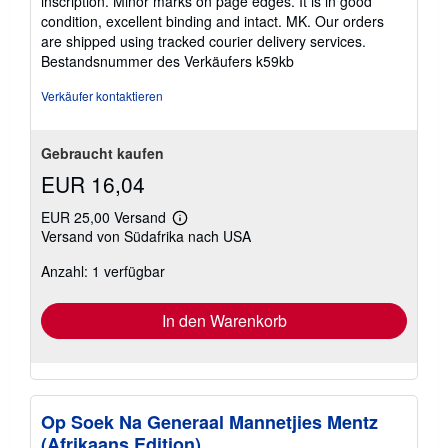
inscription. Minor marks on page edges. It is in good
Sternen
condition, excellent binding and intact. MK. Our orders
are shipped using tracked courier delivery services.
Bestandsnummer des Verkäufers k59kb
Verkäufer kontaktieren
Gebraucht kaufen
EUR 16,04
EUR 25,00 Versand
Weitere
Versand von Südafrika nach USA
Informationen
zu
Anzahl: 1 verfügbar
Versandkosten
In den Warenkorb
Op Soek Na Generaal Mannetjies Mentz
(Afrikaans Edition)