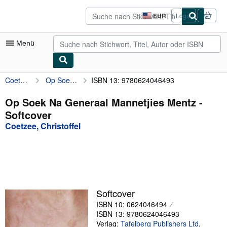
Zum Hauptinhalt
AbeBooks.de
EUR
Login
Seite
der
Einkaufseinstellungen.
Menü
Coetzee, Christoffel
Op Soek Na Generaal Mannetjies Mentz
ISBN 13: 9780624046493
Nutzerkonto
Meine Bestellungen
Op Soek Na Generaal Mannetjies Mentz -
Softcover
Detailsuche
Coetzee, Christoffel
Sammlungen
Antiquarische Bücher
Kunst & Sammlerstücke
Verkäufer
Softcover
ISBN 10: 0624046494
Verkäufer werden
ISBN 13: 9780624046493
Hilfe
Verlag:
Tafelberg Publishers Ltd
,