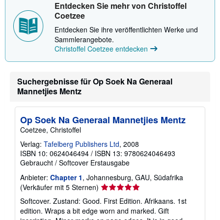
Entdecken Sie mehr von Christoffel
Coetzee
Entdecken Sie ihre veröffentlichten Werke und
Sammlerangebote.
Christoffel Coetzee entdecken
Suchergebnisse für Op Soek Na Generaal
Mannetjies Mentz
Op Soek Na Generaal Mannetjies Mentz
Coetzee, Christoffel
Verlag:
Tafelberg Publishers Ltd
, 2008
ISBN 10: 0624046494
/
ISBN 13: 9780624046493
Gebraucht
/
Softcover
Erstausgabe
Anbieter:
Chapter 1
, Johannesburg, GAU, Südafrika
Verkäuferbewertung
(Verkäufer mit 5 Sternen)
5
Softcover. Zustand: Good. First Edition. Afrikaans. 1st
von
edition. Wraps a bit edge worn and marked. Gift
5