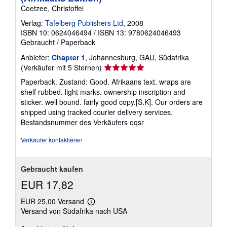
Coetzee, Christoffel
Verlag:
Tafelberg Publishers Ltd
, 2008
ISBN 10: 0624046494
/
ISBN 13: 9780624046493
Gebraucht
/
Paperback
Anbieter:
Chapter 1
, Johannesburg, GAU, Südafrika
Verkäuferbewertung
(Verkäufer mit 5 Sternen)
5
Paperback. Zustand: Good. Afrikaans text. wraps are
von
shelf rubbed. light marks. ownership inscription and
5
sticker. well bound. fairly good copy.[S.K]. Our orders are
Sternen
shipped using tracked courier delivery services.
Bestandsnummer des Verkäufers oqsr
Verkäufer kontaktieren
Gebraucht kaufen
EUR 17,82
EUR 25,00 Versand
Weitere
Versand von Südafrika nach USA
Informationen
zu