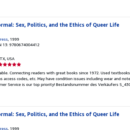
mal: Sex, Politics, and the Ethics of Queer Life
Press
, 1999
N 13: 9780674004412
, TX, USA
erkäuferbewertung
able. Connecting readers with great books since 1972. Used textbooks
on
s access codes, etc. May have condition issues including wear and not
er Service is our top priority!
Bestandsnummer des Verkäufers S_43
ternen
mal: Sex, Politics, and the Ethics of Queer Life
Press
, 1999