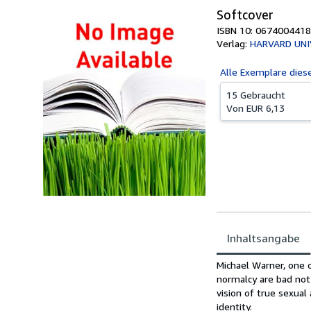
Softcover
ISBN 10: 0674004418
Verlag:
HARVARD UNI
Alle
Exemplare dies
15 Gebraucht
Von
EUR 6,13
Inhaltsangabe
Inhaltsangabe
Michael Warner, one o
normalcy are bad not 
vision of true sexua
identity.