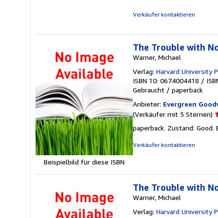
Verkäufer kontaktieren
The Trouble with Nor
Warner, Michael
Verlag:
Harvard University 
ISBN 10: 0674004418
/
ISB
Gebraucht
/
paperback
Anbieter:
Evergreen Goodw
V
(Verkäufer mit 5 Sternen)
5
paperback. Zustand: Good.
v
5
Verkäufer kontaktieren
S
Beispielbild für diese ISBN
The Trouble with N
Warner, Michael
Verlag:
Harvard University 