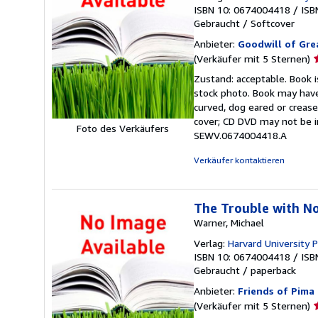
ISBN 10: 0674004418
/
ISB
Gebraucht
/
Softcover
Anbieter:
Goodwill of Gre
V
(Verkäufer mit 5 Sternen)
5
Zustand: acceptable. Book 
v
stock photo. Book may have
5
curved, dog eared or creased
S
cover; CD DVD may not be i
Foto des Verkäufers
SEWV.0674004418.A
Verkäufer kontaktieren
The Trouble with Nor
Warner, Michael
Verlag:
Harvard University 
ISBN 10: 0674004418
/
ISB
Gebraucht
/
paperback
Anbieter:
Friends of Pima
V
(Verkäufer mit 5 Sternen)