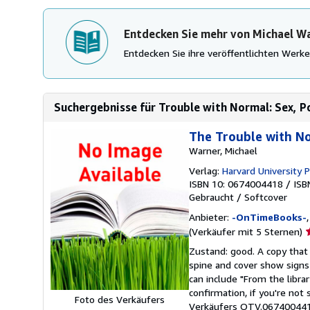
Entdecken Sie mehr von Michael W
Entdecken Sie ihre veröffentlichten Wer
Suchergebnisse für Trouble with Normal: Sex, Pol
The Trouble with Nor
Warner, Michael
Verlag:
Harvard University 
ISBN 10: 0674004418
/
ISB
Gebraucht
/
Softcover
Anbieter:
-OnTimeBooks-
V
(Verkäufer mit 5 Sternen)
5
Zustand: good. A copy that 
v
spine and cover show signs
5
can include "From the libra
S
confirmation, if you're not
Foto des Verkäufers
Verkäufers OTV.06740044