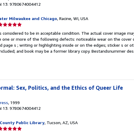
N 13: 9780674004412
ater Milwaukee and Chicago
, Racine, WI, USA
erkäuferbewertung
is considered to be in acceptable condition. The actual cover image m
on
 one or more of the following defects: noticeable wear on the cover d
 page s ; writing or highlighting inside or on the edges; sticker s or 
ternen
ncluded; and book may be a former library copy.
Bestandsnummer des 
mal: Sex, Politics, and the Ethics of Queer Life
Press
, 1999
N 13: 9780674004412
 County Public Library
, Tucson, AZ, USA
erkäuferbewertung