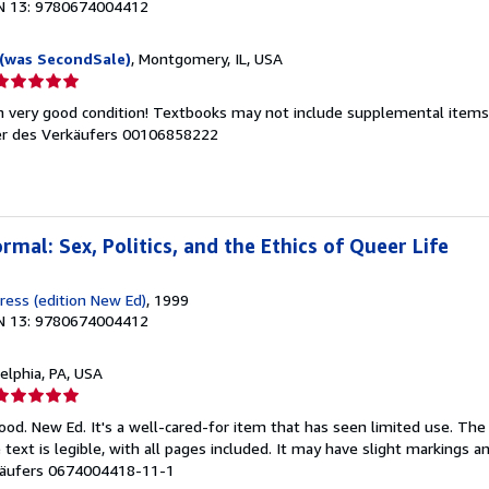
N 13: 9780674004412
(was SecondSale)
, Montgomery, IL, USA
erkäuferbewertung
n very good condition! Textbooks may not include supplemental items i
on
 des Verkäufers 00106858222
ternen
mal: Sex, Politics, and the Ethics of Queer Life
Press (edition New Ed)
, 1999
N 13: 9780674004412
delphia, PA, USA
erkäuferbewertung
ood. New Ed. It's a well-cared-for item that has seen limited use. T
on
 text is legible, with all pages included. It may have slight markings an
äufers 0674004418-11-1
ternen