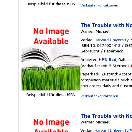
Beispielbild für diese ISBN
Verkäufer kontaktieren
The Trouble with Nor
Warner, Michael
Verlag:
Harvard University 
ISBN 10: 0674004418
/
ISB
Gebraucht
/
Paperback
Anbieter:
HPB-Red
, Dallas
V
(Verkäufer mit 5 Sternen)
5
Paperback. Zustand: Accept
v
companion materials such a
5
ship orders daily and Custom
S
Beispielbild für diese ISBN
Verkäufer kontaktieren
The Trouble with Nor
Warner, Michael
Verlag:
Harvard University 