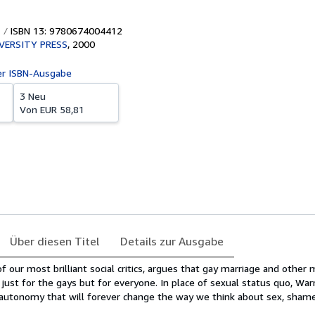
ISBN 13: 9780674004412
VERSITY PRESS
,
2000
er ISBN-Ausgabe
3 Neu
Von
EUR 58,81
Über diesen Titel
Details zur Ausgabe
f our most brilliant social critics, argues that gay marriage and othe
just for the gays but for everyone. In place of sexual status quo, War
l autonomy that will forever change the way we think about sex, sham