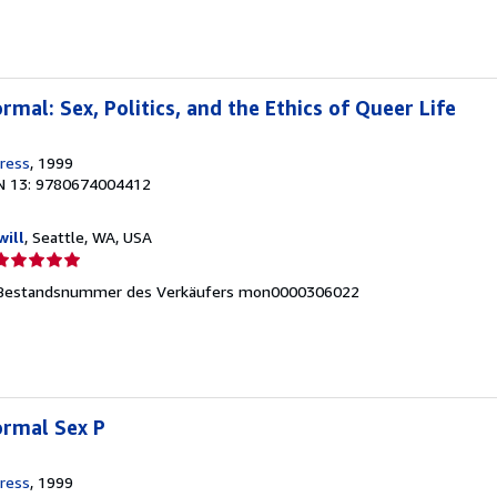
mal: Sex, Politics, and the Ethics of Queer Life
Press
, 1999
N 13: 9780674004412
ill
, Seattle, WA, USA
erkäuferbewertung
Bestandsnummer des Verkäufers mon0000306022
on
ternen
ormal Sex P
Press
, 1999