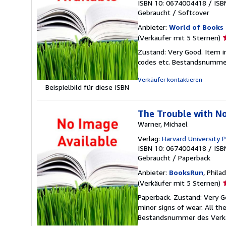
ISBN 10: 0674004418
/
ISB
Gebraucht
/
Softcover
Anbieter:
World of Books 
V
(Verkäufer mit 5 Sternen)
5
Zustand: Very Good. Item i
v
codes etc.
Bestandsnummer
5
S
Verkäufer kontaktieren
Beispielbild für diese ISBN
The Trouble with Nor
Warner, Michael
Verlag:
Harvard University 
ISBN 10: 0674004418
/
ISB
Gebraucht
/
Paperback
Anbieter:
BooksRun
, Phila
V
(Verkäufer mit 5 Sternen)
5
Paperback. Zustand: Very G
v
minor signs of wear. All the
5
Bestandsnummer des Verk
S