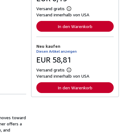
Versand gratis
W
Versand innerhalb von USA
e
i
t
In den Warenkorb
e
r
e
I
Neu kaufen
n
Diesen Artikel anzeigen
f
o
EUR 58,81
r
m
Versand gratis
a
W
t
Versand innerhalb von USA
e
i
i
o
t
In den Warenkorb
n
e
e
r
n
e
z
I
u
n
V
f
e
r moves toward
o
r
r
ner offers a
s
m
e, and
a
a
n
t