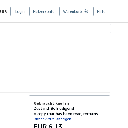
EUR
Login
Nutzerkonto
Warenkorb
Hilfe
Seite
der
Einkaufseinstellungen.
Gebraucht kaufen
Zustand: Befriedigend
A copy that has been read, remains...
Diesen Artikel anzeigen
EUR 6,13