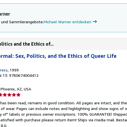
arner
ke und Sammlerangebote.
Michael Warner entdecken
itics and the Ethics of...
mal: Sex, Politics, and the Ethics of Queer Life
Press
, 1999
N 13: 9780674004412
, Phoenix, AZ, USA
erkäuferbewertung
has been read, remains in good condition. All pages are intact, and the 
on
 of wear. Pages can include notes and highlighting and show signs of 
ry of" labels or previous owner inscriptions. 100% GUARANTEE! Shipped
ternen
 satisfied with purchase please return item! Ships via media mail.
Best
18.G