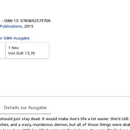
ISBN 13: 9780692573709
 Publications
,
2015
er ISBN-Ausgabe
1 Neu
Von
EUR 13,78
Details zur Ausgabe
ould just stay dead. It would make Xoe's life a lot easier. She'd still
ches, and a crazy, murderous demon, but all of those things were doa