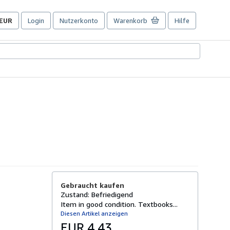
EUR
Login
Nutzerkonto
Warenkorb
Hilfe
Seite
der
Einkaufseinstellungen.
Gebraucht kaufen
Zustand: Befriedigend
Item in good condition. Textbooks...
Diesen Artikel anzeigen
EUR 4,43