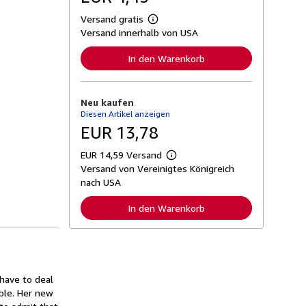
Versand gratis
W
Versand innerhalb von USA
e
i
t
In den Warenkorb
e
r
e
I
Neu kaufen
n
Diesen Artikel anzeigen
f
o
EUR 13,78
r
m
EUR 14,59 Versand
a
W
t
Versand von Vereinigtes Königreich
e
i
i
nach USA
o
t
n
e
In den Warenkorb
e
r
n
e
z
I
u
n
V
f
e
o
r
r
 have to deal
s
m
a
ble. Her new
a
n
t