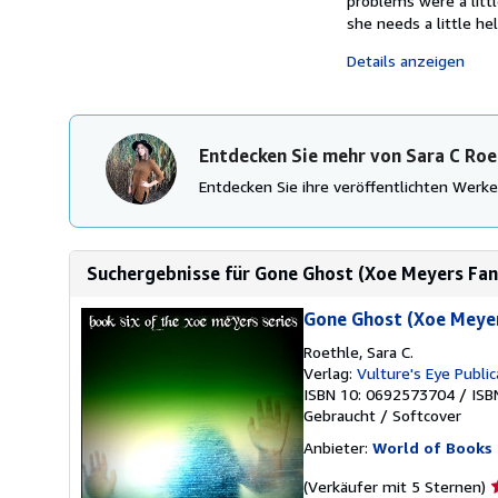
problems were a littl
she needs a little hel
Details anzeigen
Entdecken Sie mehr von Sara C Roe
Entdecken Sie ihre veröffentlichten Wer
Suchergebnisse für Gone Ghost (Xoe Meyers Fant
Gone Ghost (Xoe Meyer
Roethle, Sara C.
Verlag:
Vulture's Eye Public
ISBN 10: 0692573704
/
ISB
Gebraucht
/
Softcover
Anbieter:
World of Books 
V
(Verkäufer mit 5 Sternen)