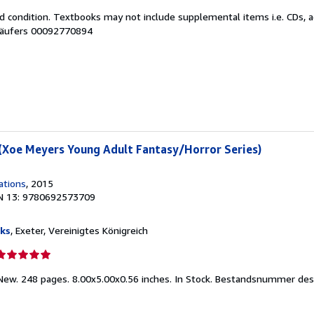
d condition. Textbooks may not include supplemental items i.e. CDs, a
on
äufers 00092770894
ternen
(Xoe Meyers Young Adult Fantasy/Horror Series)
ations
, 2015
N 13: 9780692573709
ks
, Exeter, Vereinigtes Königreich
erkäuferbewertung
New. 248 pages. 8.00x5.00x0.56 inches. In Stock.
Bestandsnummer des 
on
ternen