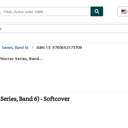
lerstücke
Verkäufer
Verkäufer werden
Series, Band 6)
ISBN 13: 9780692573709
orror Series, Band...
eries, Band 6) - Softcover