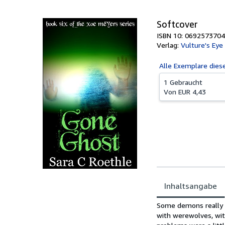
Softcover
ISBN 10: 0692573704
Verlag:
Vulture's Eye
Alle
Exemplare dies
1 Gebraucht
Von
EUR 4,43
Inhaltsangabe
Inhaltsangabe
Some demons really sh
with werewolves, wit