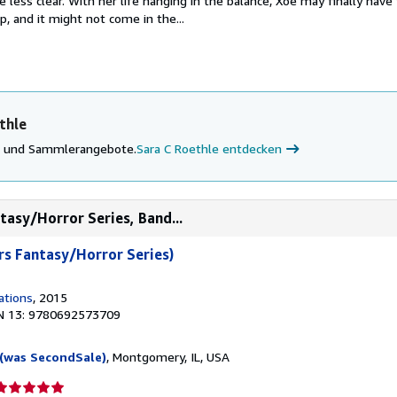
e less clear. With her life hanging in the balance, Xoe may finally have
p, and it might not come in the...
thle
ke und Sammlerangebote.
Sara C Roethle entdecken
asy/Horror Series, Band...
s Fantasy/Horror Series)
ations
, 2015
N 13: 9780692573709
(was SecondSale)
, Montgomery, IL, USA
erkäuferbewertung