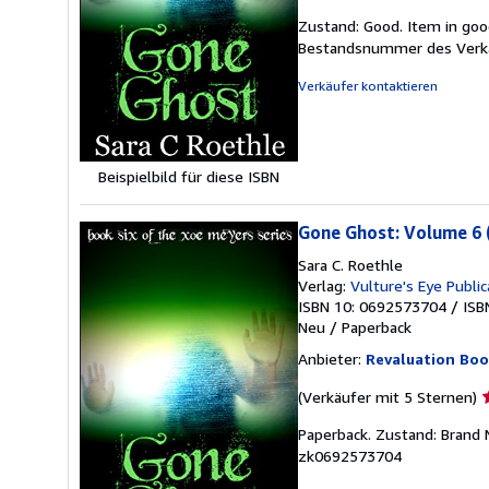
5
Zustand: Good. Item in goo
v
Bestandsnummer des Verk
5
S
Verkäufer kontaktieren
Beispielbild für diese ISBN
Gone Ghost: Volume 6 
Sara C. Roethle
Verlag:
Vulture's Eye Public
ISBN 10: 0692573704
/
ISB
Neu
/
Paperback
Anbieter:
Revaluation Boo
V
(Verkäufer mit 5 Sternen)
5
Paperback. Zustand: Brand 
v
zk0692573704
5
S