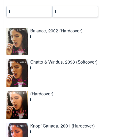
r
s
a
n
d
k
o
Balance, 2002 (Hardcover)
s
t
e
n
Chatto & Windus, 2098 (Softcover)
(Hardcover)
Knopf Canada, 2001 (Hardcover)