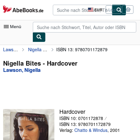
Zum Hauptinhalt
AbeBooks.de
EUR
Login
Seite
der
Einkaufseinstellungen.
Menü
Lawson, Nigella
Nigella Bites
ISBN 13: 9780701172879
Nutzerkonto
Meine Bestellungen
Nigella Bites - Hardcover
Lawson, Nigella
Detailsuche
Sammlungen
Antiquarische Bücher
Kunst & Sammlerstücke
Hardcover
Verkäufer
ISBN 10: 0701172878
ISBN 13: 9780701172879
Verkäufer werden
Verlag:
Chatto & Windus
,
2001
Hilfe