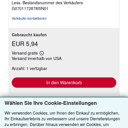
Sternen
Less.
Bestandsnummer des Verkäufers
G0701172878I5N01
Verkäufer kontaktieren
Gebraucht kaufen
EUR 5,94
Versand gratis
Weitere
Versand innerhalb von USA
Informationen
zu
Anzahl: 1 verfügbar
Versandkosten
In den Warenkorb
Wählen Sie Ihre Cookie-Einstellungen
Es gibt
50
weitere Exemplare dieses Buches
Wir verwenden Cookies, um Ihnen den Einkauf zu ermöglichen,
Ihr Einkaufserlebnis zu verbessern und unsere Dienstleistungen
Alle Suchergebnisse ansehen
zu erbringen. Darüber hinaus verwenden wir Cookies, um