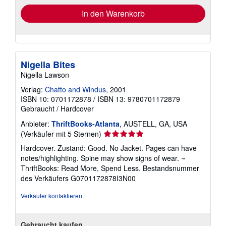
In den Warenkorb
Nigella Bites
Nigella Lawson
Verlag:
Chatto and Windus
, 2001
ISBN 10: 0701172878
/
ISBN 13: 9780701172879
Gebraucht
/
Hardcover
Anbieter:
ThriftBooks-Atlanta
, AUSTELL, GA, USA
Verkäuferbewertung
(Verkäufer mit 5 Sternen)
5
Hardcover. Zustand: Good. No Jacket. Pages can have
von
notes/highlighting. Spine may show signs of wear. ~
5
ThriftBooks: Read More, Spend Less.
Bestandsnummer
Sternen
des Verkäufers G0701172878I3N00
Verkäufer kontaktieren
Gebraucht kaufen