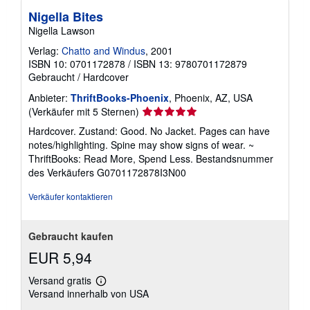
Nigella Bites
Nigella Lawson
Verlag:
Chatto and Windus
, 2001
ISBN 10: 0701172878
/
ISBN 13: 9780701172879
Gebraucht
/
Hardcover
Anbieter:
ThriftBooks-Phoenix
, Phoenix, AZ, USA
Verkäuferbewertung
(Verkäufer mit 5 Sternen)
5
Hardcover. Zustand: Good. No Jacket. Pages can have
von
notes/highlighting. Spine may show signs of wear. ~
5
ThriftBooks: Read More, Spend Less.
Bestandsnummer
Sternen
des Verkäufers G0701172878I3N00
Verkäufer kontaktieren
Gebraucht kaufen
EUR 5,94
Versand gratis
Weitere
Versand innerhalb von USA
Informationen
zu