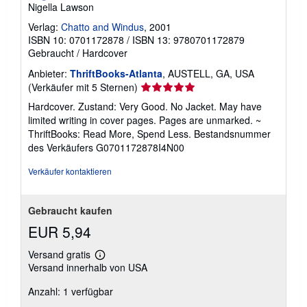
Nigella Lawson
Verlag:
Chatto and Windus
, 2001
ISBN 10: 0701172878
/
ISBN 13: 9780701172879
Gebraucht
/
Hardcover
Anbieter:
ThriftBooks-Atlanta
, AUSTELL, GA, USA
Verkäuferbewertung
(Verkäufer mit 5 Sternen)
5
Hardcover. Zustand: Very Good. No Jacket. May have
von
limited writing in cover pages. Pages are unmarked. ~
5
ThriftBooks: Read More, Spend Less.
Bestandsnummer
Sternen
des Verkäufers G0701172878I4N00
Verkäufer kontaktieren
Gebraucht kaufen
EUR 5,94
Versand gratis
Weitere
Versand innerhalb von USA
Informationen
zu
Anzahl: 1 verfügbar
Versandkosten