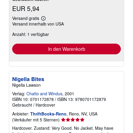
EUR 5,94
Versand gratis
Weitere
Versand innerhalb von USA
Informationen
zu
Anzahl: 1 verfügbar
Versandkosten
In den Warenkorb
Nigella Bites
Nigella Lawson
Verlag:
Chatto and Windus
, 2001
ISBN 10: 0701172878
/
ISBN 13: 9780701172879
Gebraucht
/
Hardcover
Anbieter:
ThriftBooks-Reno
, Reno, NV, USA
Verkäuferbewertung
(Verkäufer mit 5 Sternen)
5
Hardcover. Zustand: Very Good. No Jacket. May have
von