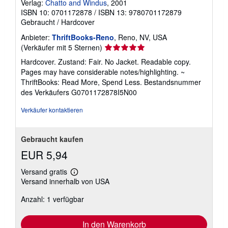
Verlag:
Chatto and Windus
, 2001
ISBN 10: 0701172878
/
ISBN 13: 9780701172879
Gebraucht
/
Hardcover
Anbieter:
ThriftBooks-Reno
, Reno, NV, USA
Verkäuferbewertung
(Verkäufer mit 5 Sternen)
5
Hardcover. Zustand: Fair. No Jacket. Readable copy.
von
Pages may have considerable notes/highlighting. ~
5
ThriftBooks: Read More, Spend Less.
Bestandsnummer
Sternen
des Verkäufers G0701172878I5N00
Verkäufer kontaktieren
Gebraucht kaufen
EUR 5,94
Versand gratis
Weitere
Versand innerhalb von USA
Informationen
zu
Anzahl: 1 verfügbar
Versandkosten
In den Warenkorb