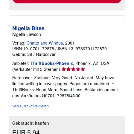
Nigella Bites
Nigella Lawson
Verlag:
Chatto and Windus
, 2001
ISBN 10: 0701172878
/
ISBN 13: 9780701172879
Gebraucht
/
Hardcover
Anbieter:
ThriftBooks-Phoenix
, Phoenix, AZ, USA
Verkäuferbewertung
(Verkäufer mit 5 Sternen)
5
Hardcover. Zustand: Very Good. No Jacket. May have
von
limited writing in cover pages. Pages are unmarked. ~
5
ThriftBooks: Read More, Spend Less.
Bestandsnummer
Sternen
des Verkäufers G0701172878I4N00
Verkäufer kontaktieren
Gebraucht kaufen
EUR 5,94