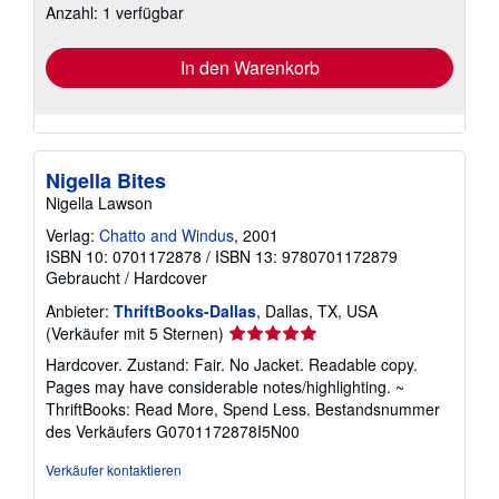
Anzahl: 1 verfügbar
Versandkosten
In den Warenkorb
Nigella Bites
Nigella Lawson
Verlag:
Chatto and Windus
, 2001
ISBN 10: 0701172878
/
ISBN 13: 9780701172879
Gebraucht
/
Hardcover
Anbieter:
ThriftBooks-Dallas
, Dallas, TX, USA
Verkäuferbewertung
(Verkäufer mit 5 Sternen)
5
Hardcover. Zustand: Fair. No Jacket. Readable copy.
von
Pages may have considerable notes/highlighting. ~
5
ThriftBooks: Read More, Spend Less.
Bestandsnummer
Sternen
des Verkäufers G0701172878I5N00
Verkäufer kontaktieren