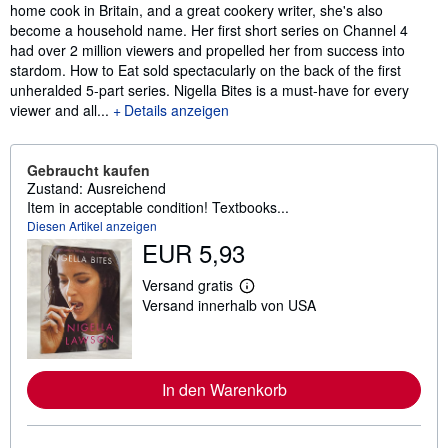
home cook in Britain, and a great cookery writer, she's also
become a household name. Her first short series on Channel 4
had over 2 million viewers and propelled her from success into
stardom. How to Eat sold spectacularly on the back of the first
unheralded 5-part series. Nigella Bites is a must-have for every
viewer and all...
Details anzeigen
Gebraucht kaufen
Zustand: Ausreichend
Item in acceptable condition! Textbooks...
Diesen Artikel anzeigen
EUR 5,93
Versand gratis
W
Versand innerhalb von USA
e
i
t
e
r
e
In den Warenkorb
I
n
f
o