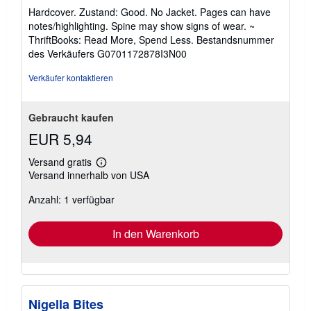
5
Hardcover. Zustand: Good. No Jacket. Pages can have
von
notes/highlighting. Spine may show signs of wear. ~
5
ThriftBooks: Read More, Spend Less.
Bestandsnummer
Sternen
des Verkäufers G0701172878I3N00
Verkäufer kontaktieren
Gebraucht kaufen
EUR 5,94
Versand gratis
Weitere
Versand innerhalb von USA
Informationen
zu
Anzahl: 1 verfügbar
Versandkosten
In den Warenkorb
Nigella Bites