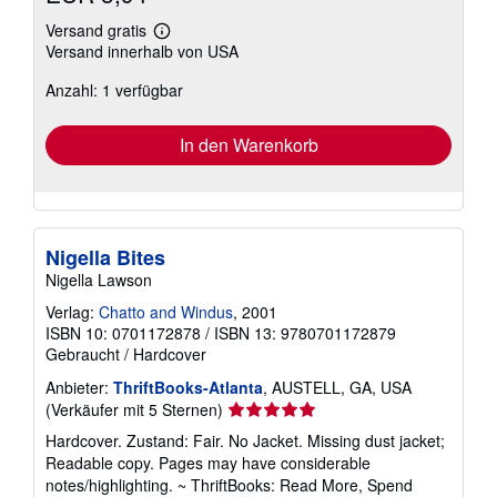
Versand gratis
Weitere
Versand innerhalb von USA
Informationen
zu
Anzahl: 1 verfügbar
Versandkosten
In den Warenkorb
Nigella Bites
Nigella Lawson
Verlag:
Chatto and Windus
, 2001
ISBN 10: 0701172878
/
ISBN 13: 9780701172879
Gebraucht
/
Hardcover
Anbieter:
ThriftBooks-Atlanta
, AUSTELL, GA, USA
Verkäuferbewertung
(Verkäufer mit 5 Sternen)
5
Hardcover. Zustand: Fair. No Jacket. Missing dust jacket;
von
Readable copy. Pages may have considerable
5
notes/highlighting. ~ ThriftBooks: Read More, Spend