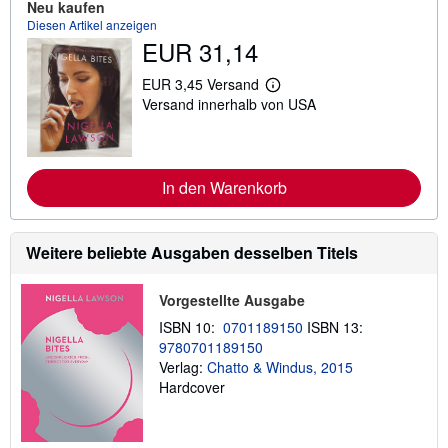
Neu kaufen
r
Diesen Artikel anzeigen
m
a
EUR 31,14
t
i
EUR 3,45 Versand
o
W
n
Versand innerhalb von USA
e
e
i
n
t
z
e
u
r
V
e
In den Warenkorb
e
I
r
n
s
f
a
o
Weitere beliebte Ausgaben desselben Titels
n
r
d
m
k
a
o
Vorgestellte Ausgabe
t
s
i
t
ISBN 10:
0701189150
ISBN 13:
o
e
9780701189150
n
n
e
Verlag:
Chatto & Windus, 2015
n
Hardcover
z
u
V
e