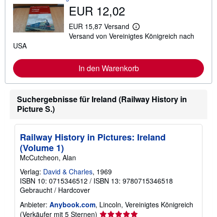
EUR 12,02
EUR 15,87 Versand
W
Versand von Vereinigtes Königreich nach
e
i
USA
t
e
r
In den Warenkorb
e
I
n
f
Suchergebnisse für Ireland (Railway History in
o
Picture S.)
r
m
a
t
Railway History in Pictures: Ireland
i
(Volume 1)
o
n
McCutcheon, Alan
e
n
Verlag:
David & Charles
, 1969
z
ISBN 10: 0715346512
/
ISBN 13: 9780715346518
u
Gebraucht
/
Hardcover
V
e
Anbieter:
Anybook.com
, Lincoln, Vereinigtes Königreich
r
s
Verkäuferbewertung
(Verkäufer mit 5 Sternen)