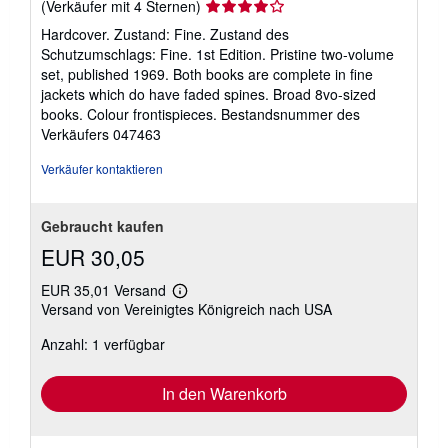
Verkäuferbewertung
(Verkäufer mit 4 Sternen)
4
Hardcover. Zustand: Fine. Zustand des
von
Schutzumschlags: Fine. 1st Edition. Pristine two-volume
5
set, published 1969. Both books are complete in fine
Sternen
jackets which do have faded spines. Broad 8vo-sized
books. Colour frontispieces.
Bestandsnummer des
Verkäufers 047463
Verkäufer kontaktieren
Gebraucht kaufen
EUR 30,05
EUR 35,01 Versand
Weitere
Versand von Vereinigtes Königreich nach USA
Informationen
zu
Anzahl: 1 verfügbar
Versandkosten
In den Warenkorb