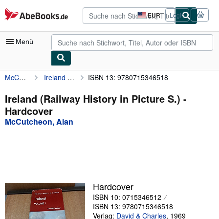
Zum Hauptinhalt
AbeBooks.de
EUR
Login
Seite
der
Einkaufseinstellungen.
Menü
McCutcheon, Alan
Ireland (Railway History in Picture S.)
ISBN 13: 9780715346518
Nutzerkonto
Meine Bestellungen
Ireland (Railway History in Picture S.) -
Hardcover
Detailsuche
McCutcheon, Alan
Sammlungen
Antiquarische Bücher
Kunst & Sammlerstücke
Verkäufer
Hardcover
ISBN 10: 0715346512
Verkäufer werden
ISBN 13: 9780715346518
Hilfe
Verlag:
David & Charles
,
1969