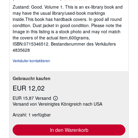
a
5
n
Zustand: Good. Volume 1. This is an ex-library book and
von
d
may have the usual library/used-book markings
k
5
inside.This book has hardback covers. In good all round
o
Sternen
s
condition. Dust jacket in good condition. Please note the
t
Image in this listing is a stock photo and may not match
e
the covers of the actual item,600grams,
n
ISBN:0715346512.
Bestandsnummer des Verkäufers
4835628
Verkäufer kontaktieren
Gebraucht kaufen
EUR 12,02
EUR 15,87 Versand
Weitere
Versand von Vereinigtes Königreich nach USA
Informationen
zu
Anzahl: 1 verfügbar
Versandkosten
In den Warenkorb