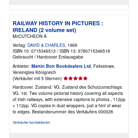
RAILWAY HISTORY IN PICTURES :
IRELAND (2 volume set)
McCUTCHEON A
Verlag:
DAVID & CHARLES
, 1969
ISBN 10: 0715346512
/
ISBN 13: 9780715346518
Gebraucht
/
Hardcover
Erstausgabe
Anbieter:
Martin Bott Bookdealers Ltd
, Felixstowe,
Vereinigtes Königreich
Verkäuferbewertung
(Verkäufer mit 5 Sternen)
5
Hardcover. Zustand: VG. Zustand des Schutzumschlags:
von
VG. 1st. Two volume pictorial history covering all aspects
5
of irish railways, with extensive captions to photos., 112pp
Sternen
+ 112pp. VG copies in dust wrappers, just a hint of wear
to edges.
Bestandsnummer des Verkäufers 000028
Verkäufer kontaktieren