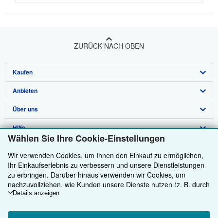
ZURÜCK NACH OBEN
Kaufen
Anbieten
Detailsuche
Über uns
Sammlungen
Verkäufer werden
Hilfe
Nutzerkonto
Partnerprogramm
Über uns / Impressum
Wählen Sie Ihre Cookie-Einstellungen
Weitere AbeBooks Unternehmen
Meine Bestellungen
Empfehlen Sie einen Verkäufer
Presse
Hilfebereich
Wir verwenden Cookies, um Ihnen den Einkauf zu ermöglichen,
Ihr Einkaufserlebnis zu verbessern und unsere Dienstleistungen
AbeBooks folgen
Warenkorb
Karriere
Kundenservice
AbeBooks.com
zu erbringen. Darüber hinaus verwenden wir Cookies, um
Datenschutzerklärung
AbeBooks.co.uk
nachzuvollziehen, wie Kunden unsere Dienste nutzen (z. B. durch
die Erfassung von Website-Besuchen), sodass wir Optimierungen
Details anzeigen
Cookie-Einstellungen
AbeBooks.fr
vornehmen können. Sofern Sie zustimmen, setzen wir auch
Cookies von Drittanbietern ein, um in Anzeigen relevante Inhalte