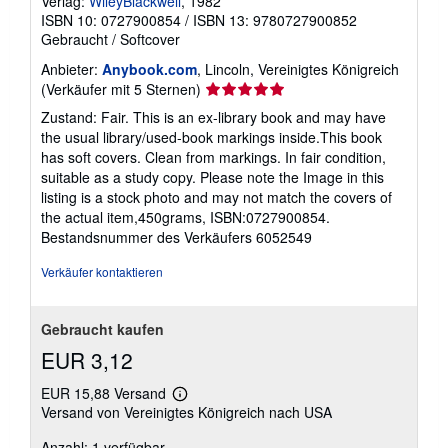
Verlag:
WileyBlackwell
, 1982
ISBN 10: 0727900854
/
ISBN 13: 9780727900852
Gebraucht
/
Softcover
Anbieter:
Anybook.com
, Lincoln, Vereinigtes Königreich
Verkäuferbewertung
(Verkäufer mit 5 Sternen)
5
Zustand: Fair. This is an ex-library book and may have
von
the usual library/used-book markings inside.This book
5
has soft covers. Clean from markings. In fair condition,
Sternen
suitable as a study copy. Please note the Image in this
listing is a stock photo and may not match the covers of
the actual item,450grams, ISBN:0727900854.
Bestandsnummer des Verkäufers 6052549
Verkäufer kontaktieren
Gebraucht kaufen
EUR 3,12
EUR 15,88 Versand
Weitere
Versand von Vereinigtes Königreich nach USA
Informationen
zu
Anzahl: 1 verfügbar
Versandkosten