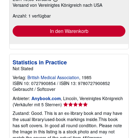
Weitere
Versand von Vereinigtes Königreich nach USA
Informationen
zu
Anzahl: 1 verfügbar
Versandkosten
In den Warenkorb
Statistics in Practice
Not Stated
Verlag:
British Medical Association
, 1985
ISBN 10: 0727900854
/
ISBN 13: 9780727900852
Gebraucht
/
Softcover
Anbieter:
Anybook.com
, Lincoln, Vereinigtes Königreich
Verkäuferbewertung
(Verkäufer mit 5 Sternen)
5
Zustand: Good. This is an ex-library book and may have
von
the usual library/used-book markings inside.This book
5
has soft covers. In good all round condition. Please note
Sternen
the Image in this listing is a stock photo and may not
match the covers of the actual item,450grams,