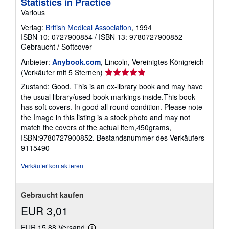
Statistics in Practice
Various
Verlag:
British Medical Association
, 1994
ISBN 10: 0727900854
/
ISBN 13: 9780727900852
Gebraucht
/
Softcover
Anbieter:
Anybook.com
, Lincoln, Vereinigtes Königreich
Verkäuferbewertung
(Verkäufer mit 5 Sternen)
5
Zustand: Good. This is an ex-library book and may have
von
the usual library/used-book markings inside.This book
5
has soft covers. In good all round condition. Please note
Sternen
the Image in this listing is a stock photo and may not
match the covers of the actual item,450grams,
ISBN:9780727900852.
Bestandsnummer des Verkäufers
9115490
Verkäufer kontaktieren
Gebraucht kaufen
EUR 3,01
EUR 15,88 Versand