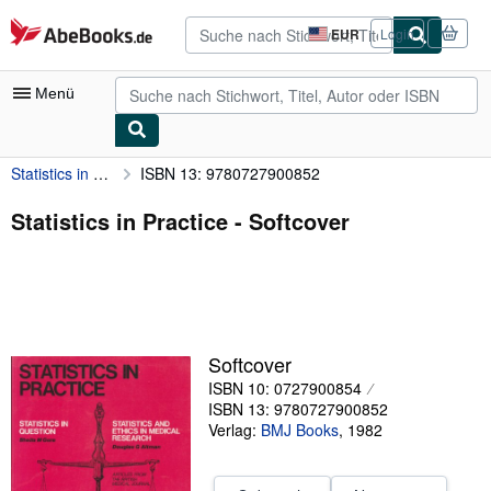
Zum Hauptinhalt
AbeBooks.de
EUR
Login
Seite
der
Einkaufseinstellungen.
Menü
Statistics in Practice
ISBN 13: 9780727900852
Nutzerkonto
Meine Bestellungen
Statistics in Practice - Softcover
Detailsuche
Sammlungen
Antiquarische Bücher
Softcover
Kunst & Sammlerstücke
ISBN 10: 0727900854
Verkäufer
ISBN 13: 9780727900852
Verlag:
BMJ Books
,
1982
Verkäufer werden
Hilfe