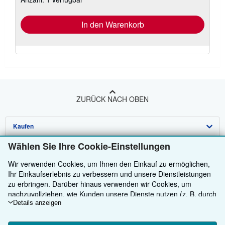
In den Warenkorb
ZURÜCK NACH OBEN
Kaufen
Wählen Sie Ihre Cookie-Einstellungen
Anbieten
Detailsuche
Wir verwenden Cookies, um Ihnen den Einkauf zu ermöglichen,
Über uns
Sammlungen
Verkäufer werden
Ihr Einkaufserlebnis zu verbessern und unsere Dienstleistungen
Hilfe
zu erbringen. Darüber hinaus verwenden wir Cookies, um
Nutzerkonto
Partnerprogramm
Über uns / Impressum
nachzuvollziehen, wie Kunden unsere Dienste nutzen (z. B. durch
Weitere AbeBooks Unternehmen
Meine Bestellungen
Empfehlen Sie einen Verkäufer
Presse
Hilfebereich
die Erfassung von Website-Besuchen), sodass wir Optimierungen
Details anzeigen
vornehmen können. Sofern Sie zustimmen, setzen wir auch
AbeBooks folgen
Warenkorb
Karriere
Kundenservice
AbeBooks.com
Cookies von Drittanbietern ein, um in Anzeigen relevante Inhalte