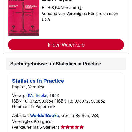
EUR 6,54 Versand
W
Versand von Vereinigtes Königreich nach
e
i
USA
t
e
r
e
I
In den Warenkorb
n
f
o
r
Suchergebnisse für Statistics in Practice
m
a
t
i
Statistics In Practice
o
n
English, Veronica
e
n
Verlag:
BMJ Books
, 1982
z
ISBN 10: 0727900854
/
ISBN 13: 9780727900852
u
Gebraucht
/
Paperback
V
e
Anbieter:
WorldofBooks
, Goring-By-Sea, WS,
r
s
Vereinigtes Königreich
a
Verkäuferbewertung
(Verkäufer mit 5 Sternen)
n