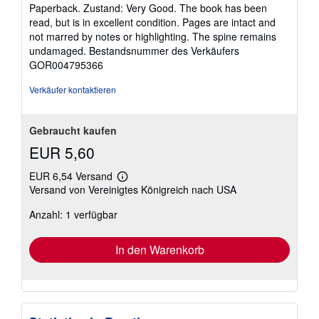
5
d
Paperback. Zustand: Very Good. The book has been
k
von
read, but is in excellent condition. Pages are intact and
o
5
not marred by notes or highlighting. The spine remains
s
Sternen
t
undamaged.
Bestandsnummer des Verkäufers
e
GOR004795366
n
Verkäufer kontaktieren
Gebraucht kaufen
EUR 5,60
EUR 6,54 Versand
Weitere
Versand von Vereinigtes Königreich nach USA
Informationen
zu
Anzahl: 1 verfügbar
Versandkosten
In den Warenkorb