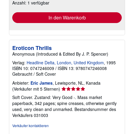
Anzahl: 1 verfügbar
Versandkosten
In den Warenkorb
Eroticon Thrills
Anonymous (Introduced & Edited By J. P. Spencer)
Verlag:
Headline Delta, London, United Kingdom
, 1995
ISBN 10: 0747246009
/
ISBN 13: 9780747246008
Gebraucht
/
Soft Cover
Anbieter:
Eric James
, Lewisporte, NL, Kanada
Verkäuferbewertung
(Verkäufer mit 5 Sternen)
5
Soft Cover. Zustand: Very Good -. Mass market
von
paperback, 342 pages; spine creases, otherwise gently
5
used, very clean and unmarked.
Bestandsnummer des
Sternen
Verkäufers 031003
Verkäufer kontaktieren