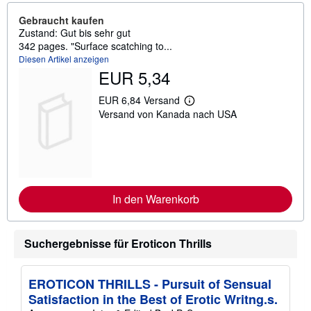
Gebraucht kaufen
Zustand: Gut bis sehr gut
342 pages. "Surface scatching to...
Diesen Artikel anzeigen
EUR 5,34
EUR 6,84 Versand
W
Versand von Kanada nach USA
e
i
t
e
r
e
I
n
In den Warenkorb
f
o
r
m
Suchergebnisse für Eroticon Thrills
a
t
i
o
EROTICON THRILLS - Pursuit of Sensual
n
e
Satisfaction in the Best of Erotic Writng.s.
n