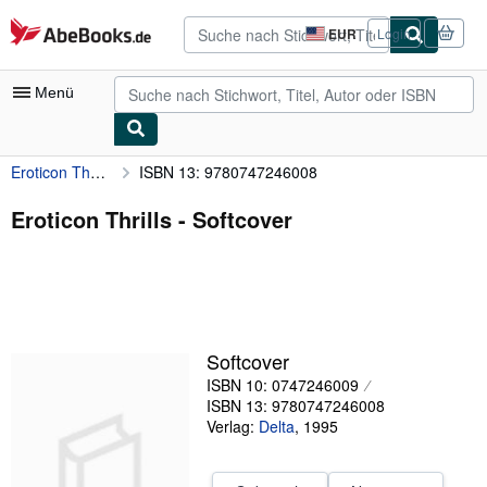
Zum Hauptinhalt
AbeBooks.de
EUR
Login
Seite
der
Einkaufseinstellungen.
Menü
Eroticon Thrills
ISBN 13: 9780747246008
Nutzerkonto
Meine Bestellungen
Eroticon Thrills - Softcover
Detailsuche
Sammlungen
Antiquarische Bücher
Softcover
Kunst & Sammlerstücke
ISBN 10: 0747246009
Verkäufer
ISBN 13: 9780747246008
Verlag:
Delta
,
1995
Verkäufer werden
Hilfe