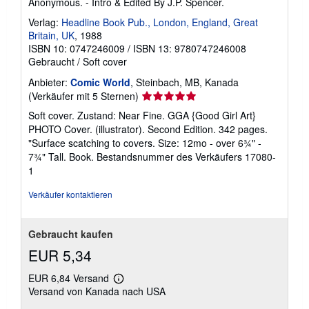
Anonymous. - Intro & Edited By J.P. Spencer.
z
u
Verlag:
Headline Book Pub., London, England, Great
V
Britain, UK
, 1988
e
r
ISBN 10: 0747246009
/
ISBN 13: 9780747246008
s
Gebraucht
/
Soft cover
a
n
Anbieter:
Comic World
, Steinbach, MB, Kanada
d
Verkäuferbewertung
(Verkäufer mit 5 Sternen)
k
o
5
Soft cover. Zustand: Near Fine. GGA {Good Girl Art}
s
von
t
PHOTO Cover. (illustrator). Second Edition. 342 pages.
5
e
"Surface scatching to covers. Size: 12mo - over 6¾" -
n
Sternen
7¾" Tall. Book.
Bestandsnummer des Verkäufers 17080-
1
Verkäufer kontaktieren
Gebraucht kaufen
EUR 5,34
EUR 6,84 Versand
Weitere
Versand von Kanada nach USA
Informationen
zu