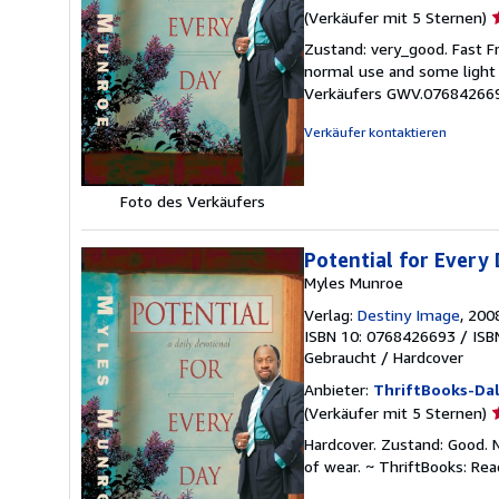
V
(Verkäufer mit 5 Sternen)
5
Zustand: very_good. Fast F
v
normal use and some light w
5
Verkäufers GWV.07684266
S
Verkäufer kontaktieren
Foto des Verkäufers
Potential for Every 
Myles Munroe
Verlag:
Destiny Image
, 200
ISBN 10: 0768426693
/
ISB
Gebraucht
/
Hardcover
Anbieter:
ThriftBooks-Dal
V
(Verkäufer mit 5 Sternen)
5
Hardcover. Zustand: Good. 
v
of wear. ~ ThriftBooks: Re
5