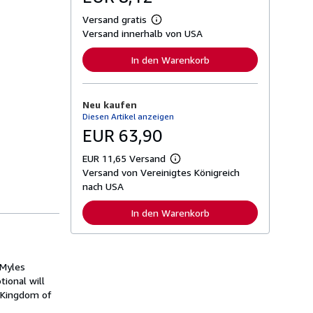
Versand gratis
W
Versand innerhalb von USA
e
i
t
In den Warenkorb
e
r
e
I
Neu kaufen
n
Diesen Artikel anzeigen
f
o
EUR 63,90
r
m
EUR 11,65 Versand
a
W
t
Versand von Vereinigtes Königreich
e
i
i
nach USA
o
t
n
e
In den Warenkorb
e
r
n
e
z
I
u
n
V
f
e
 Myles
o
r
r
ional will
s
m
e Kingdom of
a
a
n
t