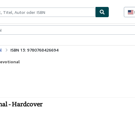
lerstücke
Verkäufer
Verkäufer werden
l
ISBN 13: 9780768426694
Devotional
nal - Hardcover