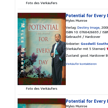
Foto des Verkäufers
Potential for Every 
Myles Munroe
Verlag:
Destiny Image
, 200
ISBN 10: 0768426693
/
ISB
Gebraucht
/
Hardcover
Anbieter:
Goodwill Southe
V
(Verkäufer mit 5 Sternen)
5
Zustand: good. Hardcover 
v
5
Verkäufer kontaktieren
S
Foto des Verkäufers
Potential for Every 
Myles Munroe