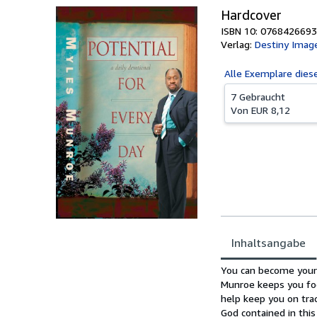
Hardcover
ISBN 10: 0768426693
Verlag:
Destiny Imag
Alle
Exemplare dies
7 Gebraucht
Von
EUR 8,12
Inhaltsangabe
Inhaltsangabe
You can become your 
Munroe keeps you foc
help keep you on tra
God contained in this