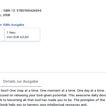
ISBN 13: 9780768426694
e
,
2008
er ISBN-Ausgabe
1 Neu
Von
EUR 63,90
Details zur Ausgabe
best! One step at a time. One moment at a time. One day at a time.
used on releasing your God-given potential. This awesome daily devot
ck to becoming all that God has made you to be. The principles of th
 book help you to harness your intellectual resources and...