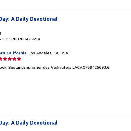
Day: A Daily Devotional
8
N 13: 9780768426694
rn California
, Los Angeles, CA, USA
erkäuferbewertung
Book.
Bestandsnummer des Verkäufers LACV.0768426693.G
on
ternen
Day: A Daily Devotional