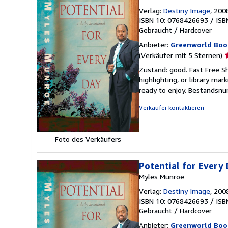
Verlag:
Destiny Image
, 200
ISBN 10: 0768426693
/
ISB
Gebraucht
/
Hardcover
Anbieter:
Greenworld Boo
V
(Verkäufer mit 5 Sternen)
5
Zustand: good. Fast Free Sh
v
highlighting, or library mar
5
ready to enjoy.
Bestandsnu
S
Verkäufer kontaktieren
Foto des Verkäufers
Potential for Every 
Myles Munroe
Verlag:
Destiny Image
, 200
ISBN 10: 0768426693
/
ISB
Gebraucht
/
Hardcover
Anbieter:
Greenworld Boo