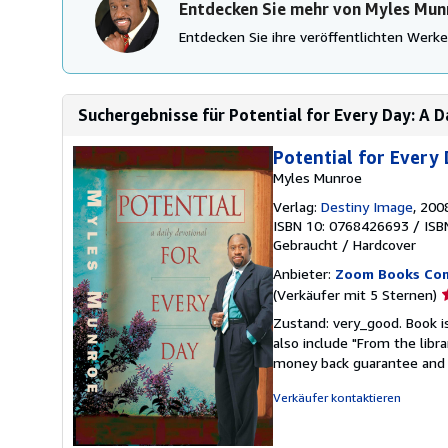
Entdecken Sie mehr von Myles Mun
Entdecken Sie ihre veröffentlichten Wer
Suchergebnisse für Potential for Every Day: A D
Potential for Every 
Myles Munroe
Verlag:
Destiny Image
, 200
ISBN 10: 0768426693
/
ISB
Gebraucht
/
Hardcover
Anbieter:
Zoom Books Co
V
(Verkäufer mit 5 Sternen)
5
Zustand: very_good. Book is
v
also include "From the libr
5
money back guarantee and 
S
Verkäufer kontaktieren