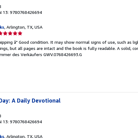
8
N 13: 9780768426694
ks
, Arlington, TX, USA
erkäuferbewertung
ipping â" Good condition. It may show normal signs of use, such as ligh
on
kings, but all pages are intact and the book is fully readable. A solid, 
mmer des Verkäufers GWV.0768426693.G
ternen
Day: A Daily Devotional
8
N 13: 9780768426694
ks
, Arlington, TX, USA