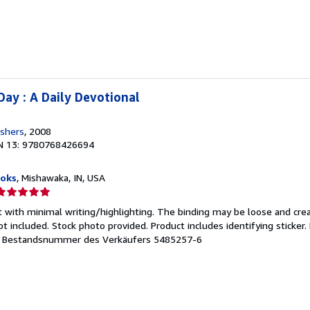
ternen
Day : A Daily Devotional
ishers
, 2008
N 13: 9780768426694
ooks
, Mishawaka, IN, USA
erkäuferbewertung
t with minimal writing/highlighting. The binding may be loose and cre
on
 included. Stock photo provided. Product includes identifying sticker.
.
Bestandsnummer des Verkäufers 5485257-6
ternen