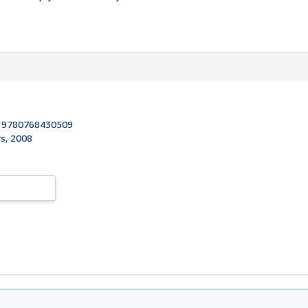
:
9780768430509
rs, 2008