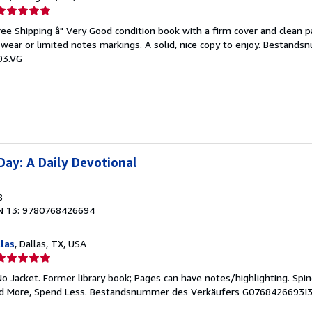
erkäuferbewertung
ree Shipping â" Very Good condition book with a firm cover and clean 
on
ear or limited notes markings. A solid, nice copy to enjoy.
Bestands
93.VG
ternen
Day: A Daily Devotional
8
N 13: 9780768426694
las
, Dallas, TX, USA
erkäuferbewertung
No Jacket. Former library book; Pages can have notes/highlighting. Sp
on
ad More, Spend Less.
Bestandsnummer des Verkäufers G0768426693I