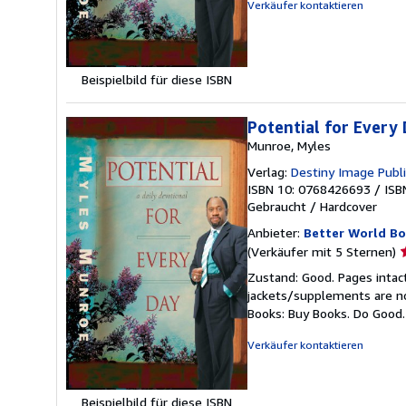
S
Verkäufer kontaktieren
Beispielbild für diese ISBN
Potential for Every 
Munroe, Myles
Verlag:
Destiny Image Publ
ISBN 10: 0768426693
/
ISB
Gebraucht
/
Hardcover
Anbieter:
Better World B
V
(Verkäufer mit 5 Sternen)
5
Zustand: Good. Pages intac
v
jackets/supplements are not
5
Books: Buy Books. Do Good
S
Verkäufer kontaktieren
Beispielbild für diese ISBN