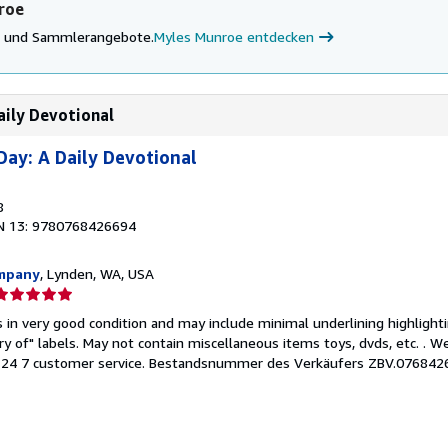
roe
ke und Sammlerangebote.
Myles Munroe entdecken
aily Devotional
Day: A Daily Devotional
8
N 13: 9780768426694
mpany
, Lynden, WA, USA
erkäuferbewertung
 in very good condition and may include minimal underlining highlight
on
ary of" labels. May not contain miscellaneous items toys, dvds, etc. . 
24 7 customer service.
Bestandsnummer des Verkäufers ZBV.076842
ternen