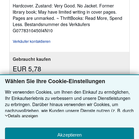
5
Hardcover. Zustand: Very Good. No Jacket. Former
von
library book; May have limited writing in cover pages.
5
Pages are unmarked. ~ ThriftBooks: Read More, Spend
Sternen
Less.
Bestandsnummer des Verkäufers
G0778310450I4N10
Verkäufer kontaktieren
Gebraucht kaufen
EUR 5,78
Versand gratis
Wählen Sie Ihre Cookie-Einstellungen
Weitere
Versand innerhalb von USA
Informationen
zu
Wir verwenden Cookies, um Ihnen den Einkauf zu ermöglichen,
Anzahl: 3 verfügbar
Versandkosten
Ihr Einkaufserlebnis zu verbessern und unsere Dienstleistungen
zu erbringen. Darüber hinaus verwenden wir Cookies, um
In den Warenkorb
nachzuvollziehen, wie Kunden unsere Dienste nutzen (z. B. durch
die Erfassung von Website-Besuchen), sodass wir Optimierungen
Details anzeigen
vornehmen können. Sofern Sie zustimmen, setzen wir auch
Cookies von Drittanbietern ein, um in Anzeigen relevante Inhalte
darzustellen und die Effizienz von Anzeigen zu ermitteln. Wählen
Akzeptieren