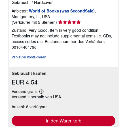
Gebraucht
/
Hardcover
Anbieter:
World of Books (was SecondSale)
,
Montgomery, IL, USA
Verkäuferbewertung
(Verkäufer mit 5 Sternen)
5
Zustand: Very Good. Item in very good condition!
von
Textbooks may not include supplemental items i.e. CDs,
5
access codes etc.
Bestandsnummer des Verkäufers
Sternen
00104404796
Verkäufer kontaktieren
Gebraucht kaufen
EUR 4,54
Versand gratis
Weitere
Versand innerhalb von USA
Informationen
zu
Anzahl: 8 verfügbar
Versandkosten
In den Warenkorb