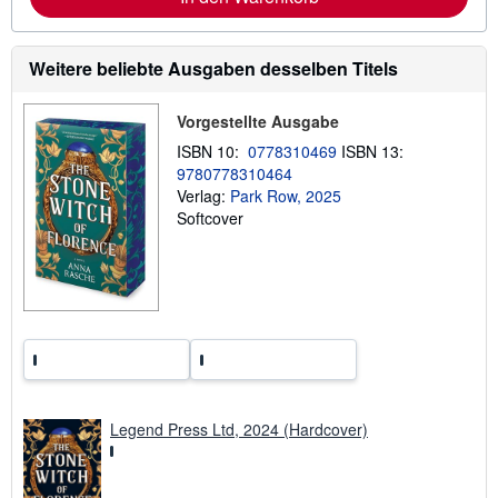
k
o
o
r
s
m
t
a
Weitere beliebte Ausgaben desselben Titels
e
t
n
i
o
Vorgestellte Ausgabe
n
e
ISBN 10:
0778310469
ISBN 13:
n
9780778310464
z
Verlag:
Park Row, 2025
u
V
Softcover
e
r
s
a
n
d
k
o
s
t
e
n
Legend Press Ltd, 2024 (Hardcover)