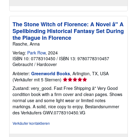
The Stone Witch of Florence: A Novel â" A
Spellbinding Historical Fantasy Set During
the Plague in Florence
Rasche, Anna
Verlag:
Park Row
, 2024
ISBN 10: 0778310450
/
ISBN 13: 9780778310457
Gebraucht
/
Hardcover
Anbieter:
Greenworld Books
, Arlington, TX, USA
Verkäuferbewertung
(Verkäufer mit 5 Sternen)
5
Zustand: very_good. Fast Free Shipping â" Very Good
von
condition book with a firm cover and clean pages. Shows
5
normal use and some light wear or limited notes
Sternen
markings. A solid, nice copy to enjoy.
Bestandsnummer
des Verkäufers GWV.0778310450.VG
Verkäufer kontaktieren