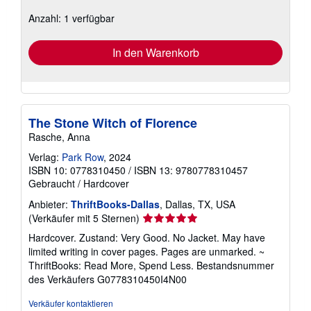
zu
Anzahl: 1 verfügbar
Versandkosten
In den Warenkorb
The Stone Witch of Florence
Rasche, Anna
Verlag:
Park Row
, 2024
ISBN 10: 0778310450
/
ISBN 13: 9780778310457
Gebraucht
/
Hardcover
Anbieter:
ThriftBooks-Dallas
, Dallas, TX, USA
Verkäuferbewertung
(Verkäufer mit 5 Sternen)
5
Hardcover. Zustand: Very Good. No Jacket. May have
von
limited writing in cover pages. Pages are unmarked. ~
5
ThriftBooks: Read More, Spend Less.
Bestandsnummer
Sternen
des Verkäufers G0778310450I4N00
Verkäufer kontaktieren