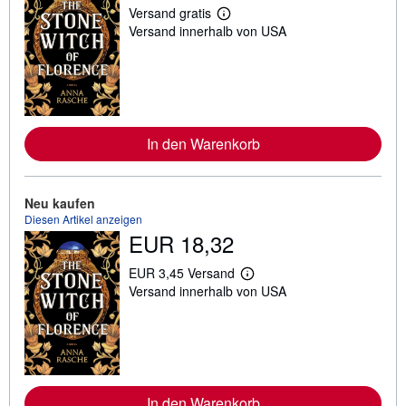
Versand gratis
W
Versand innerhalb von USA
e
i
t
e
r
e
I
n
In den Warenkorb
f
o
r
m
a
Neu kaufen
t
Diesen Artikel anzeigen
i
EUR 18,32
o
n
e
EUR 3,45 Versand
n
W
Versand innerhalb von USA
z
e
u
i
V
t
e
e
r
r
s
e
a
I
n
n
In den Warenkorb
d
f