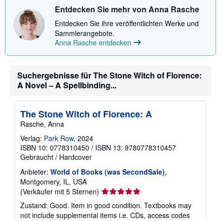
Entdecken Sie mehr von Anna Rasche
Entdecken Sie ihre veröffentlichten Werke und
Sammlerangebote.
Anna Rasche entdecken
Suchergebnisse für The Stone Witch of Florence:
A Novel – A Spellbinding...
The Stone Witch of Florence: A
Rasche, Anna
Verlag:
Park Row
, 2024
ISBN 10: 0778310450
/
ISBN 13: 9780778310457
Gebraucht
/
Hardcover
Anbieter:
World of Books (was SecondSale)
,
Montgomery, IL, USA
Verkäuferbewertung
(Verkäufer mit 5 Sternen)
5
Zustand: Good. Item in good condition. Textbooks may
von
not include supplemental items i.e. CDs, access codes
5