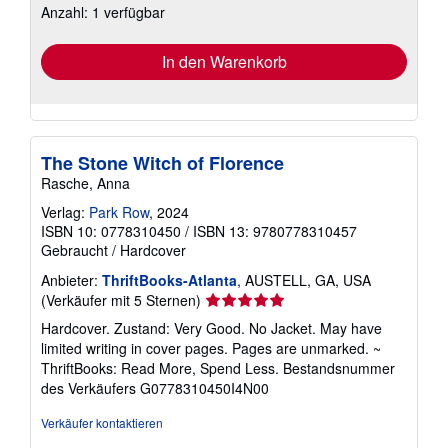
Anzahl: 1 verfügbar
Versandkosten
In den Warenkorb
The Stone Witch of Florence
Rasche, Anna
Verlag:
Park Row
, 2024
ISBN 10: 0778310450
/
ISBN 13: 9780778310457
Gebraucht
/
Hardcover
Anbieter:
ThriftBooks-Atlanta
, AUSTELL, GA, USA
Verkäuferbewertung
(Verkäufer mit 5 Sternen)
5
Hardcover. Zustand: Very Good. No Jacket. May have
von
limited writing in cover pages. Pages are unmarked. ~
5
ThriftBooks: Read More, Spend Less.
Bestandsnummer
Sternen
des Verkäufers G0778310450I4N00
Verkäufer kontaktieren