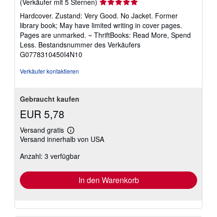
Verkäuferbewertung
(Verkäufer mit 5 Sternen)
5
Hardcover. Zustand: Very Good. No Jacket. Former
von
library book; May have limited writing in cover pages.
5
Pages are unmarked. ~ ThriftBooks: Read More, Spend
Sternen
Less.
Bestandsnummer des Verkäufers
G0778310450I4N10
Verkäufer kontaktieren
Gebraucht kaufen
EUR 5,78
Versand gratis
Weitere
Versand innerhalb von USA
Informationen
zu
Anzahl: 3 verfügbar
Versandkosten
In den Warenkorb