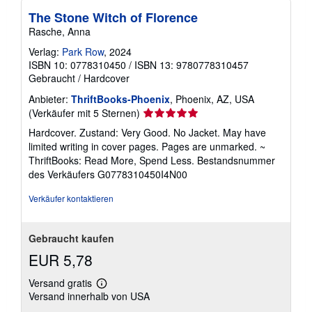
The Stone Witch of Florence
Rasche, Anna
Verlag:
Park Row
, 2024
ISBN 10: 0778310450
/
ISBN 13: 9780778310457
Gebraucht
/
Hardcover
Anbieter:
ThriftBooks-Phoenix
, Phoenix, AZ, USA
Verkäuferbewertung
(Verkäufer mit 5 Sternen)
5
Hardcover. Zustand: Very Good. No Jacket. May have
von
limited writing in cover pages. Pages are unmarked. ~
5
ThriftBooks: Read More, Spend Less.
Bestandsnummer
Sternen
des Verkäufers G0778310450I4N00
Verkäufer kontaktieren
Gebraucht kaufen
EUR 5,78
Versand gratis
Weitere
Versand innerhalb von USA
Informationen
zu