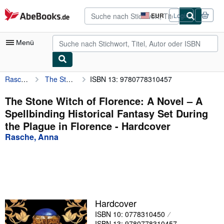
Zum Hauptinhalt
AbeBooks.de
EUR
Login
Seite
der
Einkaufseinstellungen.
Menü
Rasche, Anna
The Stone Witch of Florence: A Novel – A Spellbinding Historical Fantasy Set During the Plague in Florence
ISBN 13: 9780778310457
Nutzerkonto
Meine Bestellungen
The Stone Witch of Florence: A Novel – A
Spellbinding Historical Fantasy Set During
Detailsuche
the Plague in Florence - Hardcover
Sammlungen
Rasche, Anna
Antiquarische Bücher
Kunst & Sammlerstücke
Verkäufer
Hardcover
Verkäufer werden
ISBN 10: 0778310450
Hilfe
ISBN 13: 9780778310457