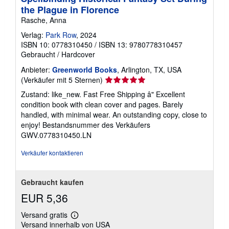
the Plague in Florence
Rasche, Anna
Verlag:
Park Row
, 2024
ISBN 10: 0778310450
/
ISBN 13: 9780778310457
Gebraucht
/
Hardcover
Anbieter:
Greenworld Books
, Arlington, TX, USA
Verkäuferbewertung
(Verkäufer mit 5 Sternen)
5
Zustand: like_new. Fast Free Shipping â" Excellent
von
condition book with clean cover and pages. Barely
5
handled, with minimal wear. An outstanding copy, close to
Sternen
enjoy!
Bestandsnummer des Verkäufers
GWV.0778310450.LN
Verkäufer kontaktieren
Gebraucht kaufen
EUR 5,36
Versand gratis
Weitere
Versand innerhalb von USA
Informationen