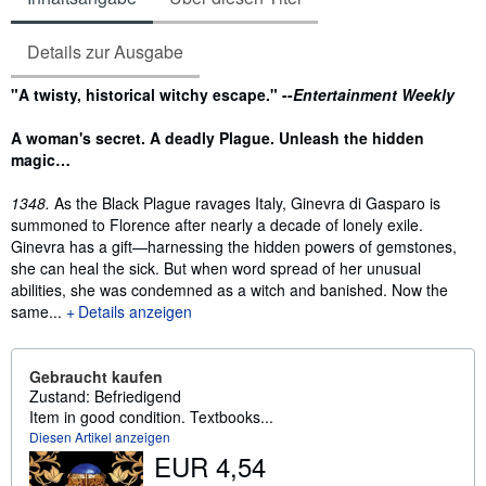
Details zur Ausgabe
Inhaltsangabe
"A twisty, historical witchy escape." --
Entertainment Weekly
A woman's secret. A deadly Plague. Unleash the hidden
magic…
1348.
As the Black Plague ravages Italy, Ginevra di Gasparo is
summoned to Florence after nearly a decade of lonely exile.
Ginevra has a gift—harnessing the hidden powers of gemstones,
she can heal the sick. But when word spread of her unusual
abilities, she was condemned as a witch and banished. Now the
same...
Details anzeigen
Gebraucht kaufen
Zustand: Befriedigend
Item in good condition. Textbooks...
Diesen Artikel anzeigen
EUR 4,54