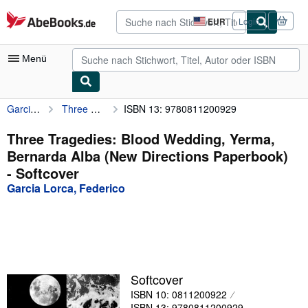
Zum Hauptinhalt
AbeBooks.de
EUR
Login
Seite
der
Einkaufseinstellungen.
Menü
Garcia Lorca, Federico
Three Tragedies: Blood Wedding, Yerma, Bernarda Alba (New Directions Paperbook)
ISBN 13: 9780811200929
Nutzerkonto
Meine Bestellungen
Three Tragedies: Blood Wedding, Yerma,
Bernarda Alba (New Directions Paperbook)
Detailsuche
- Softcover
Sammlungen
Garcia Lorca, Federico
Antiquarische Bücher
Kunst & Sammlerstücke
Verkäufer
Softcover
Verkäufer werden
ISBN 10: 0811200922
Hilfe
ISBN 13: 9780811200929