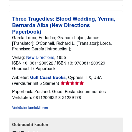
Three Tragedies: Blood Wedding, Yerma,
Bernarda Alba (New Directions
Paperbook)
Garcia Lorca, Federico; Graham-Luján, James
[Translator]; O'Connell, Richard L. [Translator]; Lorca,
Francisco García [Introduction];
Verlag:
New Directions
, 1955
ISBN 10: 0811200922
/
ISBN 13: 9780811200929
Gebraucht
/
Paperback
Anbieter:
Gulf Coast Books
, Cypress, TX, USA
Verkäuferbewertung
(Verkäufer mit 5 Sternen)
5
Paperback. Zustand: Good.
Bestandsnummer des
von
Verkäufers 0811200922-3-21289178
5
Sternen
Verkäufer kontaktieren
Gebraucht kaufen