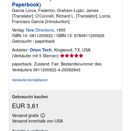
Paperbook)
Garcia Lorca, Federico; Graham-Luján, James
[Translator]; O'Connell, Richard L. [Translator]; Lorca,
Francisco García [Introduction];
Verlag:
New Directions
, 1955
ISBN 10: 0811200922
/
ISBN 13: 9780811200929
Gebraucht
/
paperback
Anbieter:
Orion Tech
, Kingwood, TX, USA
Verkäuferbewertung
(Verkäufer mit 5 Sternen)
5
paperback. Zustand: Fair.
Bestandsnummer des
von
Verkäufers 0811200922-4-29382843
5
Sternen
Verkäufer kontaktieren
Gebraucht kaufen
EUR 3,61
Versand gratis
Weitere
Versand innerhalb von USA
Informationen
zu
Versandkosten