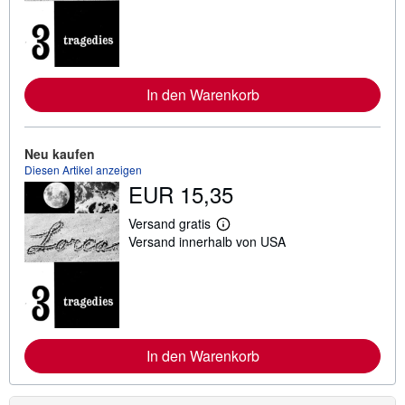
t
e
r
e
I
n
f
In den Warenkorb
o
r
m
a
Neu kaufen
t
Diesen Artikel anzeigen
i
EUR 15,35
o
n
e
Versand gratis
n
W
Versand innerhalb von USA
z
e
u
i
V
t
e
e
r
r
s
e
a
I
n
n
d
f
In den Warenkorb
k
o
o
r
s
m
t