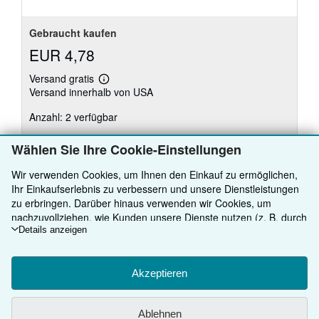
Gebraucht kaufen
EUR 4,78
Versand gratis
Weitere
Versand innerhalb von USA
Informationen
zu
Anzahl: 2 verfügbar
Versandkosten
Wählen Sie Ihre Cookie-Einstellungen
In den Warenkorb
Wir verwenden Cookies, um Ihnen den Einkauf zu ermöglichen,
Ihr Einkaufserlebnis zu verbessern und unsere Dienstleistungen
zu erbringen. Darüber hinaus verwenden wir Cookies, um
nachzuvollziehen, wie Kunden unsere Dienste nutzen (z. B. durch
Es gibt
65
weitere Exemplare dieses Buches
die Erfassung von Website-Besuchen), sodass wir Optimierungen
Details anzeigen
Alle Suchergebnisse ansehen
vornehmen können. Sofern Sie zustimmen, setzen wir auch
Cookies von Drittanbietern ein, um in Anzeigen relevante Inhalte
darzustellen und die Effizienz von Anzeigen zu ermitteln. Wählen
Akzeptieren
Sie „Ablehnen" aus, um abzulehnen, oder „Personalisieren", um
ZURÜCK NACH OBEN
mehr zu erfahren. Sie können Ihre Auswahl jederzeit ändern,
Ablehnen
indem Sie die
Cookie-Einstellungen
aufrufen. Weitere