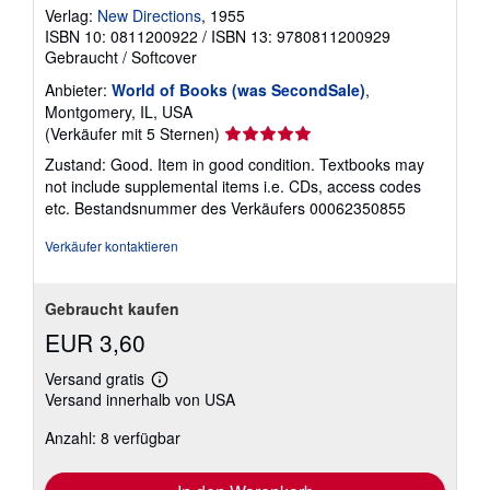
Verlag:
New Directions
, 1955
ISBN 10: 0811200922
/
ISBN 13: 9780811200929
Gebraucht
/
Softcover
Anbieter:
World of Books (was SecondSale)
,
Montgomery, IL, USA
Verkäuferbewertung
(Verkäufer mit 5 Sternen)
5
Zustand: Good. Item in good condition. Textbooks may
von
not include supplemental items i.e. CDs, access codes
5
etc.
Bestandsnummer des Verkäufers 00062350855
Sternen
Verkäufer kontaktieren
Gebraucht kaufen
EUR 3,60
Versand gratis
Weitere
Versand innerhalb von USA
Informationen
zu
Anzahl: 8 verfügbar
Versandkosten