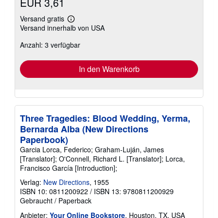
EUR 3,61
Versand gratis
Weitere
Versand innerhalb von USA
Informationen
zu
Anzahl: 3 verfügbar
Versandkosten
In den Warenkorb
Three Tragedies: Blood Wedding, Yerma,
Bernarda Alba (New Directions
Paperbook)
Garcia Lorca, Federico; Graham-Luján, James
[Translator]; O'Connell, Richard L. [Translator]; Lorca,
Francisco García [Introduction];
Verlag:
New Directions
, 1955
ISBN 10: 0811200922
/
ISBN 13: 9780811200929
Gebraucht
/
Paperback
Anbieter:
Your Online Bookstore
, Houston, TX, USA