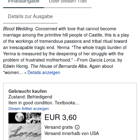
Inhaltsangabe
Über diesen Titel
Details zur Ausgabe
Inhaltsangabe
Blood Wedding.
Concerned with love that cannot become
marriage among the primitive hill people of Castile, this is a play
of the workings of tremendous passions and tribal ritual toward
an inescapable tragic end.
Yerma.
"The whole tragic burden of
Yerma is measured by the deepening of her struggle with the
problem of frustrated motherhood." --From
García Lorca
, by
Edwin Honig.
The House of Bernarda Alba.
Again about
"women...
Details anzeigen
Gebraucht kaufen
Zustand: Befriedigend
Item in good condition. Textbooks...
Diesen Artikel anzeigen
EUR 3,60
Versand gratis
W
Versand innerhalb von USA
e
i