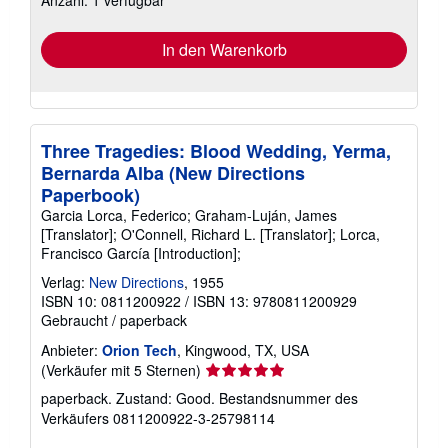
Anzahl: 1 verfügbar
In den Warenkorb
Three Tragedies: Blood Wedding, Yerma,
Bernarda Alba (New Directions
Paperbook)
Garcia Lorca, Federico; Graham-Luján, James
[Translator]; O'Connell, Richard L. [Translator]; Lorca,
Francisco García [Introduction];
Verlag:
New Directions
, 1955
ISBN 10: 0811200922
/
ISBN 13: 9780811200929
Gebraucht
/
paperback
Anbieter:
Orion Tech
, Kingwood, TX, USA
Verkäuferbewertung
(Verkäufer mit 5 Sternen)
5
paperback. Zustand: Good.
Bestandsnummer des
von
Verkäufers 0811200922-3-25798114
5