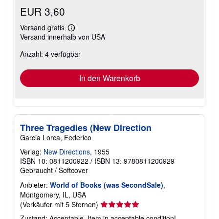
EUR 3,60
Versand gratis
Weitere
Versand innerhalb von USA
Informationen
zu
Anzahl: 4 verfügbar
Versandkosten
In den Warenkorb
Three Tragedies (New Direction
Garcia Lorca, Federico
Verlag:
New Directions
, 1955
ISBN 10: 0811200922
/
ISBN 13: 9780811200929
Gebraucht
/
Softcover
Anbieter:
World of Books (was SecondSale)
,
Montgomery, IL, USA
Verkäuferbewertung
(Verkäufer mit 5 Sternen)
5
Zustand: Acceptable. Item in acceptable condition!