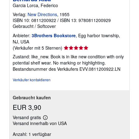
Garcia Lorca, Federico
Verlag:
New Directions
, 1955
ISBN 10: 0811200922
/
ISBN 13: 9780811200929
Gebraucht
/
Softcover
Anbieter:
3Brothers Bookstore
, Egg harbor township,
NJ, USA
Verkäuferbewertung
(Verkäufer mit 5 Sternen)
5
Zustand: like_new. Book is in like new condition with only
von
potential shelf wear. No marking or highlighting.
5
Bestandsnummer des Verkäufers EVV.0811200922.LN
Sternen
Verkäufer kontaktieren
Gebraucht kaufen
EUR 3,90
Versand gratis
Weitere
Versand innerhalb von USA
Informationen
zu
Anzahl: 1 verfügbar
Versandkosten