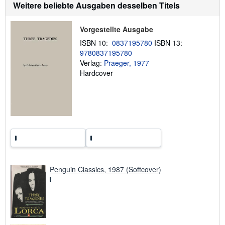
a
Weitere beliebte Ausgaben desselben Titels
e
t
n
i
o
Vorgestellte Ausgabe
n
e
ISBN 10:
0837195780
ISBN 13:
n
9780837195780
z
u
Verlag:
Praeger, 1977
V
Hardcover
e
r
s
a
n
d
k
o
s
t
e
n
Penguin Classics, 1987 (Softcover)