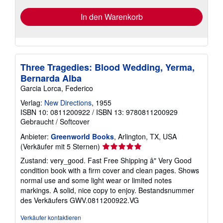
In den Warenkorb
Three Tragedies: Blood Wedding, Yerma,
Bernarda Alba
Garcia Lorca, Federico
Verlag:
New Directions
, 1955
ISBN 10: 0811200922
/
ISBN 13: 9780811200929
Gebraucht
/
Softcover
Anbieter:
Greenworld Books
, Arlington, TX, USA
Verkäuferbewertung
(Verkäufer mit 5 Sternen)
5
Zustand: very_good. Fast Free Shipping â" Very Good
von
condition book with a firm cover and clean pages. Shows
5
normal use and some light wear or limited notes
Sternen
markings. A solid, nice copy to enjoy.
Bestandsnummer
des Verkäufers GWV.0811200922.VG
Verkäufer kontaktieren