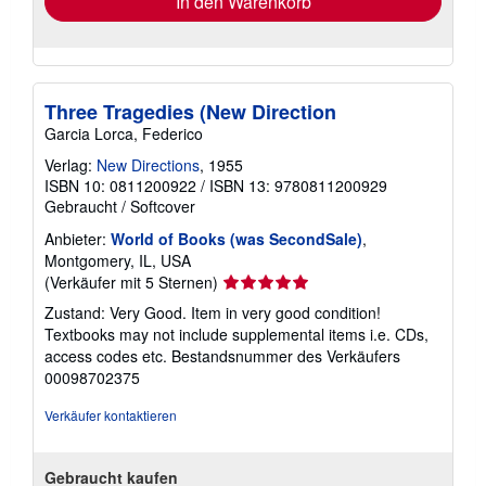
In den Warenkorb
Three Tragedies (New Direction
Garcia Lorca, Federico
Verlag:
New Directions
, 1955
ISBN 10: 0811200922
/
ISBN 13: 9780811200929
Gebraucht
/
Softcover
Anbieter:
World of Books (was SecondSale)
,
Montgomery, IL, USA
Verkäuferbewertung
(Verkäufer mit 5 Sternen)
5
Zustand: Very Good. Item in very good condition!
von
Textbooks may not include supplemental items i.e. CDs,
5
access codes etc.
Bestandsnummer des Verkäufers
Sternen
00098702375
Verkäufer kontaktieren
Gebraucht kaufen