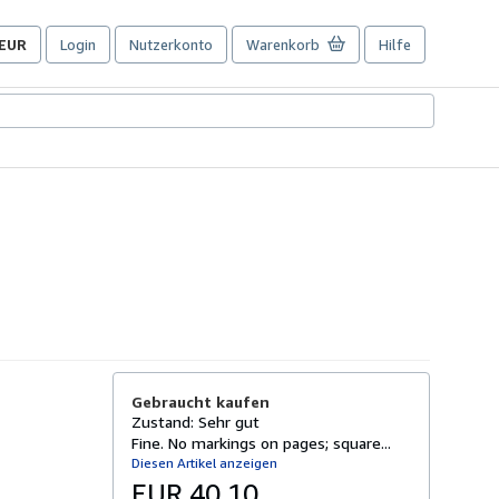
EUR
Login
Nutzerkonto
Warenkorb
Hilfe
Seite
der
Einkaufseinstellungen.
Gebraucht kaufen
Zustand: Sehr gut
Fine. No markings on pages; square...
Diesen Artikel anzeigen
EUR 40,10