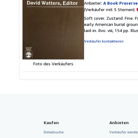
Anbieter:
A Book Preserve/
V
(Verkäufer mit 5 Sternen)
5
Soft cover. Zustand: Fine. F
v
early American burial groun
5
laid-in. 8vo. viii, 154 pp. Il
S
Verkäufer kontaktieren
Foto des Verkäufers
Kaufen
Anbieten
Detailsuche
Verkäufer werde