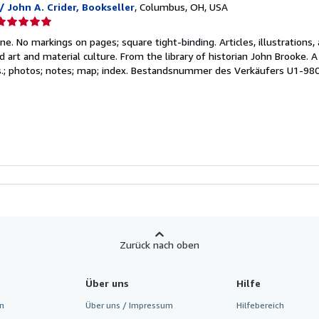
 John A. Crider, Bookseller
, Columbus, OH, USA
erkäuferbewertung
ine. No markings on pages; square tight-binding. Articles, illustrations
on
d art and material culture. From the library of historian John Brooke. A
lus.; photos; notes; map; index.
Bestandsnummer des Verkäufers U1-98
ternen
Zurück nach oben
Über uns
Hilfe
n
Über uns / Impressum
Hilfebereich