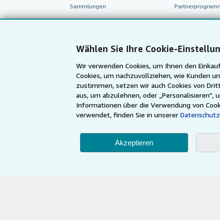
Sammlungen
Partnerprogram
Nutzerkonto
Empfehlen Sie e
Meine Bestellungen
Wählen Sie Ihre Cookie-Einstellu
Warenkorb
Wir verwenden Cookies, um Ihnen den Einkauf
Cookies, um nachzuvollziehen, wie Kunden un
zustimmen, setzen wir auch Cookies von Dritt
aus, um abzulehnen, oder „Personalisieren", 
Informationen über die Verwendung von Cook
verwendet, finden Sie in unserer
Datenschutz
Akzeptieren
AbeBooks.com
AbeBooks.co.uk