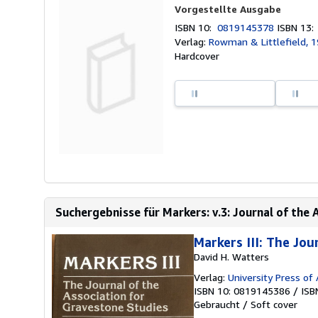
Vorgestellte Ausgabe
ISBN 10:
0819145378
ISBN 13
Verlag:
Rowman & Littlefield, 
Hardcover
Suchergebnisse für Markers: v.3: Journal of the 
Markers III: The Jou
David H. Watters
Verlag:
University Press of
ISBN 10: 0819145386
/
ISB
Gebraucht
/
Soft cover