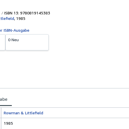
ISBN 13: 9780819145383
tlefield
,
1985
er ISBN-Ausgabe
0 Neu
gabe
Rowman & Littlefield
1985