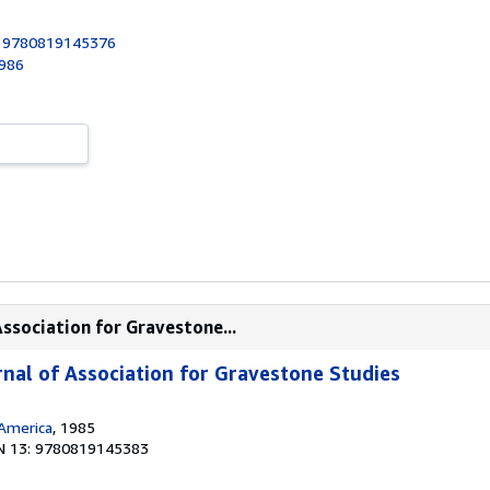
:
9780819145376
1986
Association for Gravestone...
rnal of Association for Gravestone Studies
 America
, 1985
N 13: 9780819145383