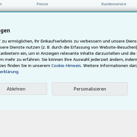
m
Presse
Kundenservice
inen Verkäufer
Karriere
Datenschutzerklärung
ngen
Cookie-Einstellungen
 zu ermöglichen, Ihr Einkaufserlebnis zu verbessern und unsere Diens
Cookie-Hinweis
sere Dienste nutzen (z. B. durch die Erfassung von Website-Besuche
Barrierefreiheit
anbietern ein, um in Anzeigen relevante Inhalte darzustellen und die
um mehr zu erfahren. Sie können Ihre Auswahl jederzeit ändern, indem
ies finden Sie in unserem
Cookie-Hinweis.
Weitere Informationen dar
erklärung.
Personalisieren
Ablehnen
AbeBooks.fr
AbeBooks.it
AbeBooks Aus/NZ
AbeBooks.
Justbooks.de
Finde jedes Buch zum besten Preis