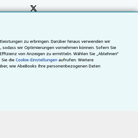
tleistungen zu erbringen. Darüber hinaus verwenden wir
n), sodass wir Optimierungen vornehmen können. Sofern Sie
 Effizienz von Anzeigen zu ermitteln. Wählen Sie „Ablehnen"
 Sie die
Cookie-Einstellungen
aufrufen. Weitere
über, wie AbeBooks Ihre personenbezogenen Daten
ca
IberLibro.com
ZVAB.com