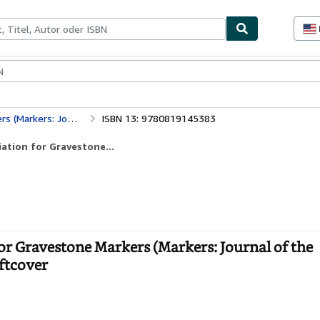
lerstücke
Verkäufer
Verkäufer werden
Markers: v.3: Journal of the Association for Gravestone Markers (Markers: Journal of the Association for Gravestone Markers)
ISBN 13: 9780819145383
iation for Gravestone...
for Gravestone Markers (Markers: Journal of the
ftcover