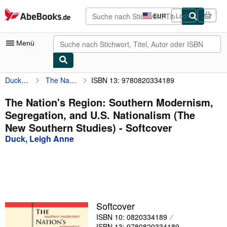
Zum Hauptinhalt
AbeBooks.de
EUR
Login
Seite
der
Einkaufseinstellungen.
Menü
Duck, Leigh Anne
The Nation's Region: Southern Modernism, Segregation, and U.S. Nationalism (The New Southern Studies)
ISBN 13: 9780820334189
Nutzerkonto
Meine Bestellungen
The Nation's Region: Southern Modernism,
Segregation, and U.S. Nationalism (The
Detailsuche
New Southern Studies) - Softcover
Sammlungen
Duck, Leigh Anne
Antiquarische Bücher
Kunst & Sammlerstücke
Verkäufer
Softcover
Verkäufer werden
ISBN 10: 0820334189
Hilfe
ISBN 13: 9780820334189