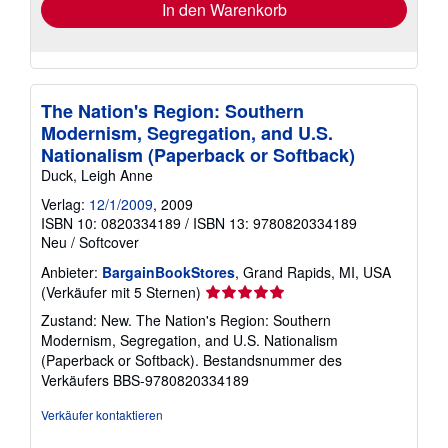
In den Warenkorb
The Nation's Region: Southern
Modernism, Segregation, and U.S.
Nationalism (Paperback or Softback)
Duck, Leigh Anne
Verlag:
12/1/2009
, 2009
ISBN 10: 0820334189
/
ISBN 13: 9780820334189
Neu
/
Softcover
Anbieter:
BargainBookStores
, Grand Rapids, MI, USA
Verkäuferbewertung
(Verkäufer mit 5 Sternen)
5
Zustand: New. The Nation's Region: Southern
von
Modernism, Segregation, and U.S. Nationalism
5
(Paperback or Softback).
Bestandsnummer des
Sternen
Verkäufers BBS-9780820334189
Verkäufer kontaktieren