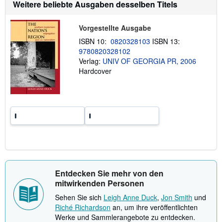
a
t
Weitere beliebte Ausgaben desselben Titels
t
e
i
n
o
Vorgestellte Ausgabe
n
e
ISBN 10:
0820328103
ISBN 13:
n
9780820328102
z
Verlag:
UNIV OF GEORGIA PR, 2006
u
V
Hardcover
e
r
s
a
n
d
k
o
s
t
e
n
Entdecken Sie mehr von den
mitwirkenden Personen
Sehen Sie sich
Leigh Anne Duck
,
Jon Smith
und
Riché Richardson
an, um ihre veröffentlichten
Werke und Sammlerangebote zu entdecken.