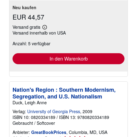
Neu kaufen
EUR 44,57
Versand gratis
Weitere
Versand innerhalb von USA
Informationen
zu
Anzahl: 5 verfügbar
Versandkosten
In den Warenkorb
Nation's Region : Southern Modernism,
Segregation, and U.S. Nationalism
Duck, Leigh Anne
Verlag:
University of Georgia Press
, 2009
ISBN 10: 0820334189
/
ISBN 13: 9780820334189
Gebraucht
/
Softcover
Anbieter:
GreatBookPrices
, Columbia, MD, USA