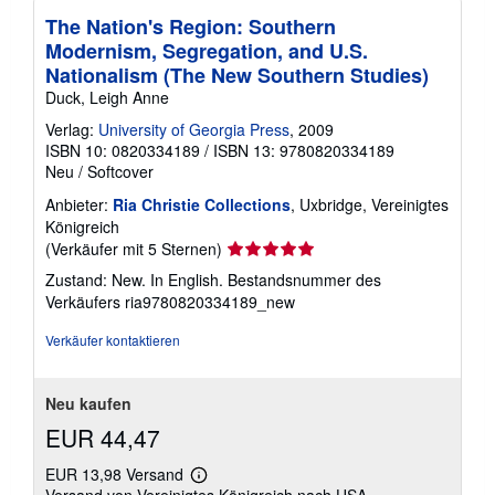
The Nation's Region: Southern
Modernism, Segregation, and U.S.
Nationalism (The New Southern Studies)
Duck, Leigh Anne
Verlag:
University of Georgia Press
, 2009
ISBN 10: 0820334189
/
ISBN 13: 9780820334189
Neu
/
Softcover
Anbieter:
Ria Christie Collections
, Uxbridge, Vereinigtes
Königreich
Verkäuferbewertung
(Verkäufer mit 5 Sternen)
5
Zustand: New. In English.
Bestandsnummer des
von
Verkäufers ria9780820334189_new
5
Sternen
Verkäufer kontaktieren
Neu kaufen
EUR 44,47
EUR 13,98 Versand
Weitere
Versand von Vereinigtes Königreich nach USA