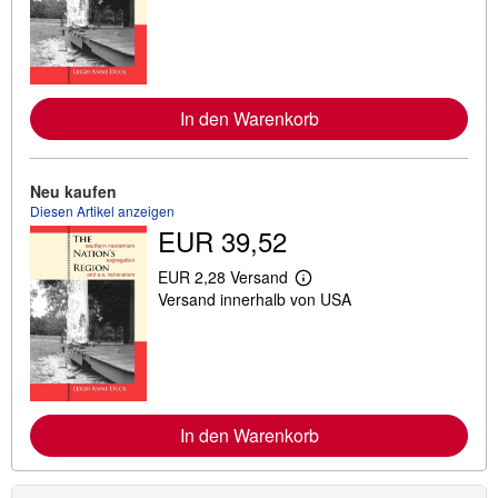
i
t
e
r
e
I
n
In den Warenkorb
f
o
r
m
a
Neu kaufen
t
Diesen Artikel anzeigen
i
EUR 39,52
o
n
e
EUR 2,28 Versand
W
n
Versand innerhalb von USA
e
z
i
u
t
V
e
e
r
r
e
s
I
a
n
n
In den Warenkorb
f
d
o
k
r
o
m
s