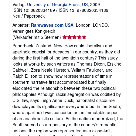
Verlag:
University of Georgia Press, US
, 2009
ISBN 10: 0820334189
/
ISBN 13: 9780820334189
Neu
/
Paperback
Anbieter:
Rarewaves.com USA
, London, LONDO,
Vereinigtes Königreich
Verkäuferbewertung
(Verkäufer mit 5 Sternen)
5
Paperback. Zustand: New. How could liberalism and
von
apartheid coexist for decades in our country, as they did
5
during the first half of the twentieth century? This study
Sternen
looks at works by such writers as Thomas Dixon, Erskine
Caldwell, Zora Neale Hurston, William Faulkner, and
Ralph Ellison to show how representations of time in
southern narrative first accommodated but finally
elucidated the relationship between these two political
philosophies.Although racial segregation was codified by
U.S. law, says Leigh Anne Duck, nationalist discourse
downplayed its significance everywhere but in the South,
where apartheid was conceded as an immutable aspect
of an anachronistic culture. As the nation modernized, the
South served as a repository of the country's romantic
notions: the region was represented as a close-knit,