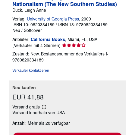
Nationalism (The New Southern Studies)
Duck, Leigh Anne
Verlag:
University of Georgia Press
, 2009
ISBN 10: 0820334189
/
ISBN 13: 9780820334189
Neu
/
Softcover
Anbieter:
California Books
, Miami, FL, USA
Verkäuferbewertung
(Verkäufer mit 4 Sternen)
4
Zustand: New.
Bestandsnummer des Verkäufers I-
von
9780820334189
5
Sternen
Verkäufer kontaktieren
Neu kaufen
EUR 41,88
Versand gratis
Weitere
Versand innerhalb von USA
Informationen
zu
Anzahl: Mehr als 20 verfügbar
Versandkosten