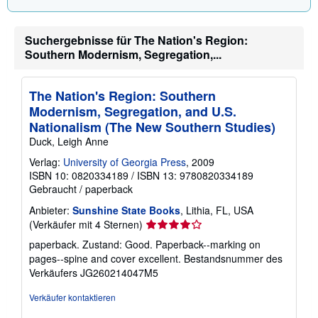
Suchergebnisse für The Nation's Region:
Southern Modernism, Segregation,...
The Nation's Region: Southern
Modernism, Segregation, and U.S.
Nationalism (The New Southern Studies)
Duck, Leigh Anne
Verlag:
University of Georgia Press
, 2009
ISBN 10: 0820334189
/
ISBN 13: 9780820334189
Gebraucht
/
paperback
Anbieter:
Sunshine State Books
, Lithia, FL, USA
Verkäuferbewertung
(Verkäufer mit 4 Sternen)
4
paperback. Zustand: Good. Paperback--marking on
von
pages--spine and cover excellent.
Bestandsnummer des
5
Verkäufers JG260214047M5
Sternen
Verkäufer kontaktieren