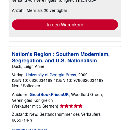
Informationen
zu
Anzahl: Mehr als 20 verfügbar
Versandkosten
In den Warenkorb
Nation's Region : Southern Modernism,
Segregation, and U.S. Nationalism
Duck, Leigh Anne
Verlag:
University of Georgia Press
, 2009
ISBN 10: 0820334189
/
ISBN 13: 9780820334189
Neu
/
Softcover
Anbieter:
GreatBookPricesUK
, Woodford Green,
Vereinigtes Königreich
Verkäuferbewertung
(Verkäufer mit 5 Sternen)
5
Zustand: New.
Bestandsnummer des Verkäufers
von
6655714-n
5
Sternen
Verkäufer kontaktieren