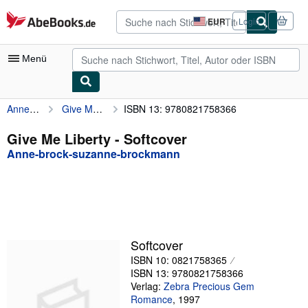
Zum Hauptinhalt
AbeBooks.de
EUR
Login
Seite
der
Einkaufseinstellungen.
Menü
Anne-brock-suzanne-brockmann
Give Me Liberty
ISBN 13: 9780821758366
Nutzerkonto
Meine Bestellungen
Give Me Liberty - Softcover
Anne-brock-suzanne-brockmann
Detailsuche
Sammlungen
Antiquarische Bücher
Kunst & Sammlerstücke
Softcover
Verkäufer
ISBN 10: 0821758365
ISBN 13: 9780821758366
Verkäufer werden
Verlag:
Zebra Precious Gem
Romance
,
1997
Hilfe