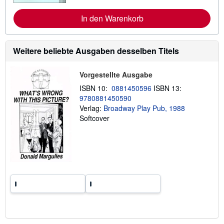
I
a
n
n
In den Warenkorb
f
d
o
k
r
o
m
s
Weitere beliebte Ausgaben desselben Titels
a
t
t
e
i
n
o
Vorgestellte Ausgabe
n
e
ISBN 10:
0881450596
ISBN 13:
n
9780881450590
z
Verlag:
Broadway Play Pub, 1988
u
V
Softcover
e
r
s
a
n
d
k
o
s
t
e
n