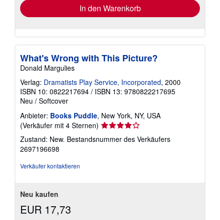
In den Warenkorb
What's Wrong with This Picture?
Donald Margulies
Verlag:
Dramatists Play Service, Incorporated
, 2000
ISBN 10: 0822217694
/
ISBN 13: 9780822217695
Neu
/
Softcover
Anbieter:
Books Puddle
, New York, NY, USA
Verkäuferbewertung
(Verkäufer mit 4 Sternen)
4
Zustand: New.
Bestandsnummer des Verkäufers
von
2697196698
5
Sternen
Verkäufer kontaktieren
Neu kaufen
EUR 17,73