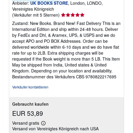
Anbieter:
UK BOOKS STORE
, London, LONDO,
Vereinigtes Königreich
Verkäuferbewertung
(Verkäufer mit 5 Sternen)
5
Zustand: New Books. Brand New! Fast Delivery This is an
von
International Edition and ship within 24-48 hours. Deliver
5
by FedEx and Dhl, & Aramex, UPS, & USPS and we do
Sternen
accept APO and PO BOX Addresses. Order can be
delivered worldwide within 6-10 days and we do have flat
rate for up to 2LB. Extra shipping charges will be
requested if the Book weight is more than 5 LB. This Item
May be shipped from India, United states & United
Kingdom. Depending on your location and availability.
Bestandsnummer des Verkäufers CBS 9780822217695
Verkäufer kontaktieren
Gebraucht kaufen
EUR 53,89
Versand gratis
Weitere
Versand von Vereinigtes Königreich nach USA
Informationen