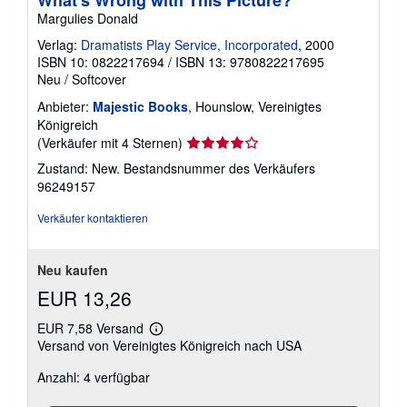
What's Wrong with This Picture?
Margulies Donald
Verlag:
Dramatists Play Service, Incorporated
, 2000
ISBN 10: 0822217694
/
ISBN 13: 9780822217695
Neu
/
Softcover
Anbieter:
Majestic Books
, Hounslow, Vereinigtes
Königreich
Verkäuferbewertung
(Verkäufer mit 4 Sternen)
4
Zustand: New.
Bestandsnummer des Verkäufers
von
96249157
5
Sternen
Verkäufer kontaktieren
Neu kaufen
EUR 13,26
EUR 7,58 Versand
Weitere
Versand von Vereinigtes Königreich nach USA
Informationen
zu
Anzahl: 4 verfügbar
Versandkosten