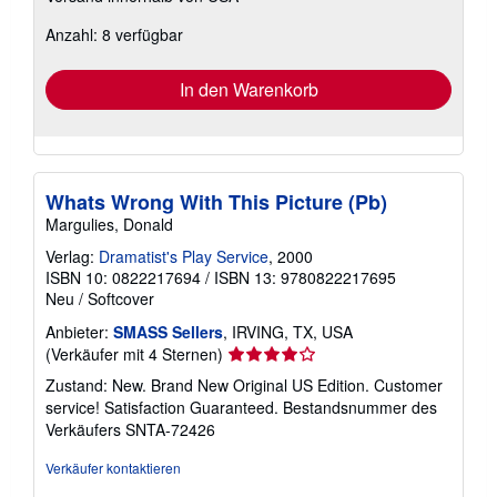
zu
Anzahl: 8 verfügbar
Versandkosten
In den Warenkorb
Whats Wrong With This Picture (Pb)
Margulies, Donald
Verlag:
Dramatist's Play Service
, 2000
ISBN 10: 0822217694
/
ISBN 13: 9780822217695
Neu
/
Softcover
Anbieter:
SMASS Sellers
, IRVING, TX, USA
Verkäuferbewertung
(Verkäufer mit 4 Sternen)
4
Zustand: New. Brand New Original US Edition. Customer
von
service! Satisfaction Guaranteed.
Bestandsnummer des
5
Verkäufers SNTA-72426
Sternen
Verkäufer kontaktieren