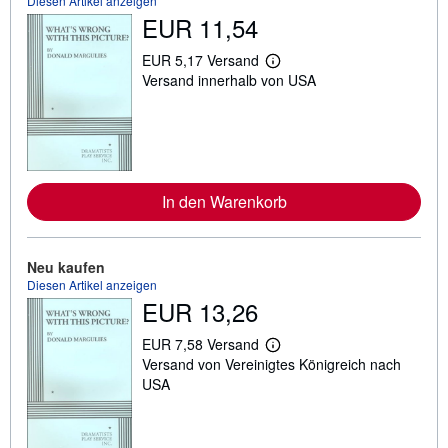
Diesen Artikel anzeigen
EUR 11,54
EUR 5,17 Versand
W
Versand innerhalb von USA
e
i
t
e
r
e
I
n
In den Warenkorb
f
o
r
m
a
Neu kaufen
t
Diesen Artikel anzeigen
i
EUR 13,26
o
n
e
EUR 7,58 Versand
W
n
Versand von Vereinigtes Königreich nach
e
z
i
USA
u
t
V
e
e
r
r
e
s