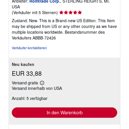
Anbieter:
Romtrade Corp.
, STERLING HEIGHTS, MI,
USA
Verkäuferbewertung
(Verkäufer mit 5 Sternen)
5
Zustand: New. This is a Brand-new US Edition. This Item
von
may be shipped from US or any other country as we have
5
multiple locations worldwide.
Bestandsnummer des
Sternen
Verkäufers ABBB-72426
Verkäufer kontaktieren
Neu kaufen
EUR 33,88
Versand gratis
Weitere
Versand innerhalb von USA
Informationen
zu
Anzahl: 5 verfügbar
Versandkosten
In den Warenkorb