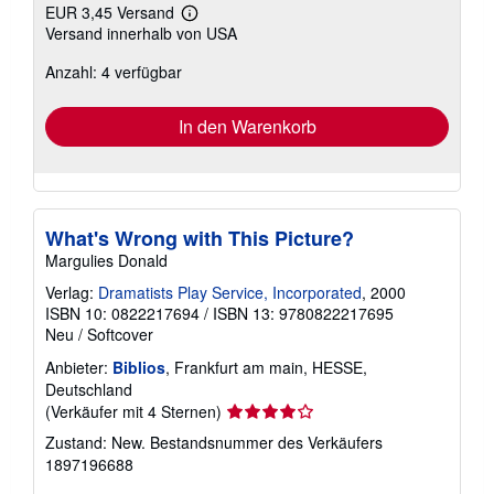
EUR 3,45 Versand
Weitere
Versand innerhalb von USA
Informationen
zu
Anzahl: 4 verfügbar
Versandkosten
In den Warenkorb
What's Wrong with This Picture?
Margulies Donald
Verlag:
Dramatists Play Service, Incorporated
, 2000
ISBN 10: 0822217694
/
ISBN 13: 9780822217695
Neu
/
Softcover
Anbieter:
Biblios
, Frankfurt am main, HESSE,
Deutschland
Verkäuferbewertung
(Verkäufer mit 4 Sternen)
4
Zustand: New.
Bestandsnummer des Verkäufers
von
1897196688
5