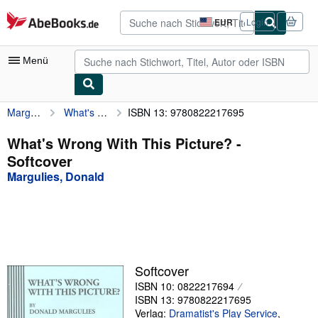
Zum Hauptinhalt
AbeBooks.de
EUR
Login
Seite
der
Einkaufseinstellungen.
Menü
Margulies, Donald
What's Wrong With This Picture?
ISBN 13: 9780822217695
Nutzerkonto
Meine Bestellungen
What's Wrong With This Picture? -
Softcover
Detailsuche
Margulies, Donald
Sammlungen
Antiquarische Bücher
Kunst & Sammlerstücke
Verkäufer
Softcover
ISBN 10: 0822217694
Verkäufer werden
ISBN 13: 9780822217695
Hilfe
Verlag:
Dramatist's Play Service
,