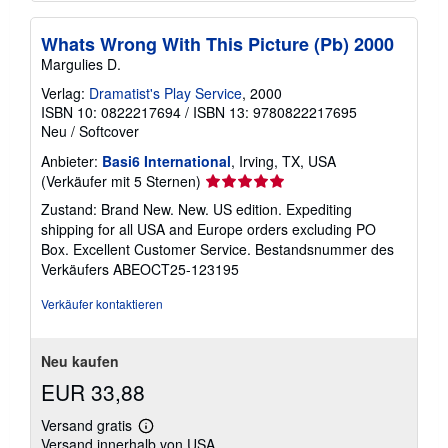
Whats Wrong With This Picture (Pb) 2000
Margulies D.
Verlag:
Dramatist's Play Service
, 2000
ISBN 10: 0822217694
/
ISBN 13: 9780822217695
Neu
/
Softcover
Anbieter:
Basi6 International
, Irving, TX, USA
Verkäuferbewertung
(Verkäufer mit 5 Sternen)
5
Zustand: Brand New. New. US edition. Expediting
von
shipping for all USA and Europe orders excluding PO
5
Box. Excellent Customer Service.
Bestandsnummer des
Sternen
Verkäufers ABEOCT25-123195
Verkäufer kontaktieren
Neu kaufen
EUR 33,88
Versand gratis
Weitere
Versand innerhalb von USA
Informationen