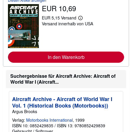
Diesen Artikel anzeigen
EUR 10,69
EUR 5,15 Versand
W
Versand innerhalb von USA
e
i
t
e
r
e
I
n
In den Warenkorb
f
o
r
m
Suchergebnisse für Aircraft Archive: Aircraft of
a
World War I (Aircraft...
t
i
o
n
Aircraft Archive - Aircraft of World War I
e
n
Vol. 1 (Historical Books (Motorbooks))
z
Argus Brooks
u
V
Verlag:
Motorbooks International
, 1999
e
ISBN 10: 0852429835
/
ISBN 13: 9780852429839
r
s
Gebraucht
/
Softcover