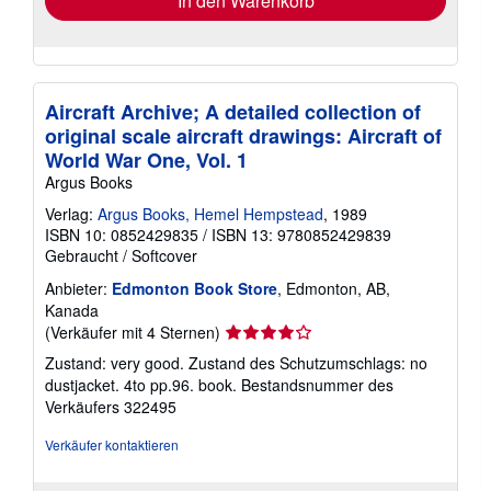
In den Warenkorb
Aircraft Archive; A detailed collection of
original scale aircraft drawings: Aircraft of
World War One, Vol. 1
Argus Books
Verlag:
Argus Books, Hemel Hempstead
, 1989
ISBN 10: 0852429835
/
ISBN 13: 9780852429839
Gebraucht
/
Softcover
Anbieter:
Edmonton Book Store
, Edmonton, AB,
Kanada
Verkäuferbewertung
(Verkäufer mit 4 Sternen)
4
Zustand: very good. Zustand des Schutzumschlags: no
von
dustjacket. 4to pp.96. book.
Bestandsnummer des
5
Verkäufers 322495
Sternen
Verkäufer kontaktieren