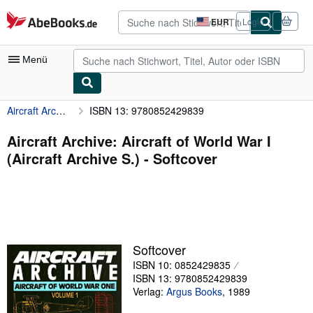
Zum Hauptinhalt
AbeBooks.de
EUR
Login
Seite
der
Einkaufseinstellungen.
Menü
Aircraft Archive: Aircraft of World War I (Aircraft Archive S.)
ISBN 13: 9780852429839
Nutzerkonto
Meine Bestellungen
Aircraft Archive: Aircraft of World War I
(Aircraft Archive S.) - Softcover
Detailsuche
Sammlungen
Antiquarische Bücher
Kunst & Sammlerstücke
Softcover
Verkäufer
ISBN 10: 0852429835
ISBN 13: 9780852429839
Verkäufer werden
Verlag:
Argus Books
,
1989
Hilfe