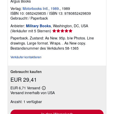
Argus Books
Verlag:
Motorbooks Intl., 1989.
, 1989
ISBN 10: 0852429835
/
ISBN 13: 9780852429839
Gebraucht
/
Paperback
Anbieter:
Military Books
, Washington, DC, USA
Verkäuferbewertung
(Verkäufer mit 5 Sternen)
5
Paperback. Zustand: As New. 95p. b/w Photos. Line
von
drawings. Large format. Wraps. . As New copy.
5
Bestandsnummer des Verkäufers 58-1365
Sternen
Verkäufer kontaktieren
Gebraucht kaufen
EUR 29,41
EUR 6,71 Versand
Weitere
Versand innerhalb von USA
Informationen
zu
Anzahl: 1 verfügbar
Versandkosten