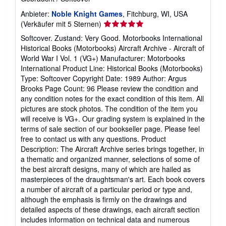
a
n
Anbieter:
Noble Knight Games
, Fitchburg, WI, USA
d
Verkäuferbewertung
(Verkäufer mit 5 Sternen)
k
5
o
Softcover. Zustand: Very Good. Motorbooks International
von
s
Historical Books (Motorbooks) Aircraft Archive - Aircraft of
t
5
World War I Vol. 1 (VG+) Manufacturer: Motorbooks
e
Sternen
n
International Product Line: Historical Books (Motorbooks)
Type: Softcover Copyright Date: 1989 Author: Argus
Brooks Page Count: 96 Please review the condition and
any condition notes for the exact condition of this item. All
pictures are stock photos. The condition of the item you
will receive is VG+. Our grading system is explained in the
terms of sale section of our bookseller page. Please feel
free to contact us with any questions. Product
Description: The Aircraft Archive series brings together, in
a thematic and organized manner, selections of some of
the best aircraft designs, many of which are hailed as
masterpieces of the draughtsman's art. Each book covers
a number of aircraft of a particular period or type and,
although the emphasis is firmly on the drawings and
detailed aspects of these drawings, each aircraft section
includes information on technical data and numerous