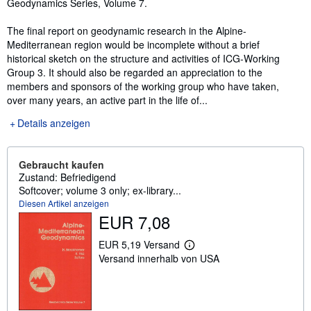
Geodynamics Series, Volume 7.
The final report on geodynamic research in the Alpine-
Mediterranean region would be incomplete without a brief
historical sketch on the structure and activities of ICG-Working
Group 3. It should also be regarded an appreciation to the
members and sponsors of the working group who have taken,
over many years, an active part in the life of...
Details anzeigen
Gebraucht kaufen
Zustand: Befriedigend
Softcover; volume 3 only; ex-library...
Diesen Artikel anzeigen
EUR 7,08
EUR 5,19 Versand
W
Versand innerhalb von USA
e
i
t
e
r