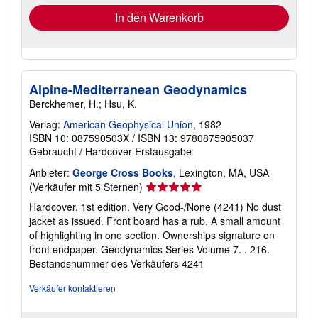
In den Warenkorb
Alpine-Mediterranean Geodynamics
Berckhemer, H.; Hsu, K.
Verlag:
American Geophysical Union
, 1982
ISBN 10: 087590503X
/
ISBN 13: 9780875905037
Gebraucht
/
Hardcover
Erstausgabe
Anbieter:
George Cross Books
, Lexington, MA, USA
Verkäuferbewertung
(Verkäufer mit 5 Sternen)
5
Hardcover. 1st edition. Very Good-/None (4241) No dust
von
jacket as issued. Front board has a rub. A small amount
5
of highlighting in one section. Ownerships signature on
Sternen
front endpaper. Geodynamics Series Volume 7. . 216.
Bestandsnummer des Verkäufers 4241
Verkäufer kontaktieren