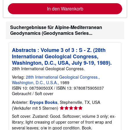
e
I
In den Warenkorb
n
f
o
r
Suchergebnisse für Alpine-Mediterranean
m
a
Geodynamics (Geodynamics Series...
t
i
o
n
Abstracts : Volume 3 of 3 : S - Z. (28th
e
International Geological Congress,
n
Washington, D.C., USA, July 9-19, 1989).
z
u
28th International Geological Congress.
V
e
Verlag:
28th International Geological Congress.,
r
Washington, D.C., U.S.A.
, 1989
s
ISBN 10: 087590503X
/
ISBN 13: 9780875905037
a
n
Gebraucht
/
Soft cover
d
k
Anbieter:
Eryops Books
, Stephenville, TX, USA
o
Verkäuferbewertung
(Verkäufer mit 5 Sternen)
s
5
t
Soft cover. Zustand: Good. Softcover; volume 3 only; ex-
e
von
library; light creasing of upper corner of front wrap and
n
5
several leaves; o/w in good condition. Book.