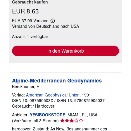
Gebraucht kaufen
EUR 8,63
EUR 37,99 Versand
Weitere
Versand von Deutschland nach USA
Informationen
zu
Anzahl: 1 verfügbar
Versandkosten
In den Warenkorb
Alpine-Mediterranean Geodynamics
Berckhemer, H.
Verlag:
American Geophysical Union
, 1991
ISBN 10: 087590503X
/
ISBN 13: 9780875905037
Gebraucht
/
Hardcover
Anbieter:
YESIBOOKSTORE
, MIAMI, FL, USA
Verkäuferbewertung
(Verkäufer mit 3 Sternen)
3
hardcover. Zustand: As New.
Bestandsnummer des