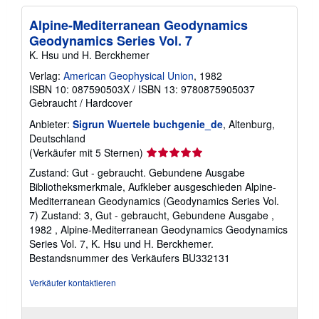
Alpine-Mediterranean Geodynamics
Geodynamics Series Vol. 7
K. Hsu und H. Berckhemer
Verlag:
American Geophysical Union
, 1982
ISBN 10: 087590503X
/
ISBN 13: 9780875905037
Gebraucht
/
Hardcover
Anbieter:
Sigrun Wuertele buchgenie_de
, Altenburg,
Deutschland
Verkäuferbewertung
(Verkäufer mit 5 Sternen)
5
Zustand: Gut - gebraucht. Gebundene Ausgabe
von
Bibliotheksmerkmale, Aufkleber ausgeschieden Alpine-
5
Mediterranean Geodynamics (Geodynamics Series Vol.
Sternen
7) Zustand: 3, Gut - gebraucht, Gebundene Ausgabe ,
1982 , Alpine-Mediterranean Geodynamics Geodynamics
Series Vol. 7, K. Hsu und H. Berckhemer.
Bestandsnummer des Verkäufers BU332131
Verkäufer kontaktieren