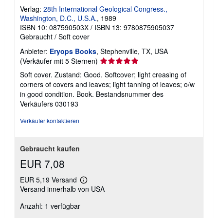
Verlag:
28th International Geological Congress.,
Washington, D.C., U.S.A.
, 1989
ISBN 10: 087590503X
/
ISBN 13: 9780875905037
Gebraucht
/
Soft cover
Anbieter:
Eryops Books
, Stephenville, TX, USA
Verkäuferbewertung
(Verkäufer mit 5 Sternen)
5
Soft cover. Zustand: Good. Softcover; light creasing of
von
corners of covers and leaves; light tanning of leaves; o/w
5
in good condition. Book.
Bestandsnummer des
Sternen
Verkäufers 030193
Verkäufer kontaktieren
Gebraucht kaufen
EUR 7,08
EUR 5,19 Versand
Weitere
Versand innerhalb von USA
Informationen
zu
Anzahl: 1 verfügbar
Versandkosten