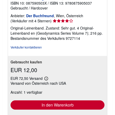
ISBN 10: 087590503X
/
ISBN 13: 9780875905037
Gebraucht
/
Hardcover
Anbieter:
Der Buchfreund
, Wien, Österreich
Verkäuferbewertung
(Verkäufer mit 4 Sternen)
4
Original-Leinenband. Zustand: Sehr gut. 4 Original-
von
Leinenband en (Geodynamics Series Volume 7); 216 pp.
5
Bestandsnummer des Verkäufers 9727114
Sternen
Verkäufer kontaktieren
Gebraucht kaufen
EUR 12,00
EUR 72,50 Versand
Weitere
Versand von Österreich nach USA
Informationen
zu
Anzahl: 1 verfügbar
Versandkosten
In den Warenkorb