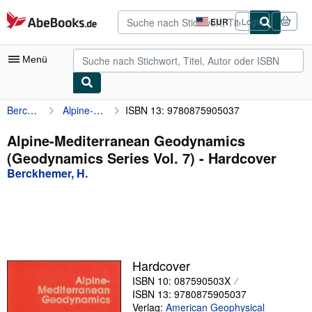
Zum Hauptinhalt
AbeBooks.de
EUR
Login
Seite
der
Einkaufseinstellungen.
Menü
Berckhemer, H.
Alpine-Mediterranean Geodynamics (Geodynamics Series Vol. 7)
ISBN 13: 9780875905037
Nutzerkonto
Meine Bestellungen
Alpine-Mediterranean Geodynamics
(Geodynamics Series Vol. 7) - Hardcover
Detailsuche
Berckhemer, H.
Sammlungen
Antiquarische Bücher
Kunst & Sammlerstücke
Verkäufer
Hardcover
ISBN 10: 087590503X
Verkäufer werden
ISBN 13: 9780875905037
Hilfe
Verlag:
American Geophysical