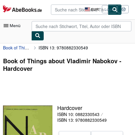
Zum Hauptinhalt
AbeBooks.de
EUR
Login
Seite
der
Einkaufseinstellungen.
Menü
Book of Things about Vladimir Nabokov
ISBN 13: 9780882330549
Nutzerkonto
Meine Bestellungen
Book of Things about Vladimir Nabokov -
Hardcover
Detailsuche
Sammlungen
Antiquarische Bücher
Kunst & Sammlerstücke
Hardcover
Verkäufer
ISBN 10: 0882330543
ISBN 13: 9780882330549
Verkäufer werden
Hilfe