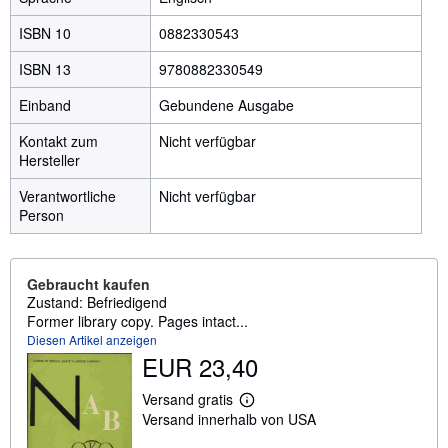
ISBN 10
0882330543
ISBN 13
9780882330549
Einband
Gebundene Ausgabe
Kontakt zum
Nicht verfügbar
Hersteller
Verantwortliche
Nicht verfügbar
Person
Gebraucht kaufen
Zustand: Befriedigend
Former library copy. Pages intact...
Diesen Artikel anzeigen
EUR 23,40
Versand gratis
W
Versand innerhalb von USA
e
i