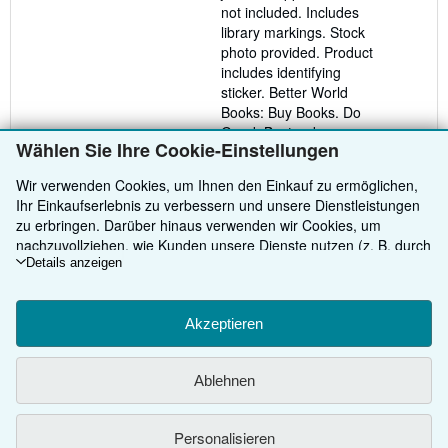
not included. Includes
library markings. Stock
photo provided. Product
includes identifying
sticker. Better World
Books: Buy Books. Do
Good.
Bestandsnummer
Wählen Sie Ihre Cookie-Einstellungen
des Verkäufers 2927647-
75
Wir verwenden Cookies, um Ihnen den Einkauf zu ermöglichen,
Ihr Einkaufserlebnis zu verbessern und unsere Dienstleistungen
Verkäufer kontaktieren
zu erbringen. Darüber hinaus verwenden wir Cookies, um
nachzuvollziehen, wie Kunden unsere Dienste nutzen (z. B. durch
die Erfassung von Website-Besuchen), sodass wir Optimierungen
Details anzeigen
vornehmen können. Sofern Sie zustimmen, setzen wir auch
Cookies von Drittanbietern ein, um in Anzeigen relevante Inhalte
darzustellen und die Effizienz von Anzeigen zu ermitteln. Wählen
Akzeptieren
Sie „Ablehnen" aus, um abzulehnen, oder „Personalisieren", um
ZURÜCK NACH OBEN
mehr zu erfahren. Sie können Ihre Auswahl jederzeit ändern,
Ablehnen
indem Sie die
Cookie-Einstellungen
aufrufen. Weitere
Informationen über die Verwendung von Cookies finden Sie in
Kaufen
unserem
Cookie-Hinweis.
Weitere Informationen darüber, wie
Personalisieren
AbeBooks Ihre personenbezogenen Daten verwendet, finden Sie