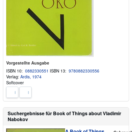
e
n
Vorgestellte Ausgabe
ISBN 10:
0882330551
ISBN 13:
9780882330556
Verlag:
Ardis, 1974
Softcover
Suchergebnisse für Book of Things about Vladimir
Nabokov
A Book of Things