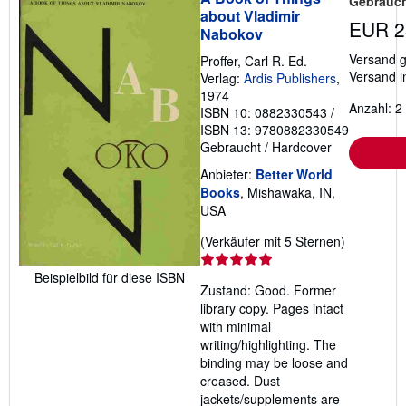
Gebrauch
about Vladimir
EUR 2
Nabokov
Versand g
Proffer, Carl R. Ed.
Versand i
Verlag:
Ardis Publishers
,
1974
Anzahl: 2
ISBN 10: 0882330543
/
ISBN 13: 9780882330549
Gebraucht
/
Hardcover
Anbieter:
Better World
Books
, Mishawaka, IN,
USA
Verkäufer
(Verkäufer mit 5 Sternen)
5
von
Beispielbild für diese ISBN
Zustand: Good. Former
5
library copy. Pages intact
Sternen
with minimal
writing/highlighting. The
binding may be loose and
creased. Dust
jackets/supplements are