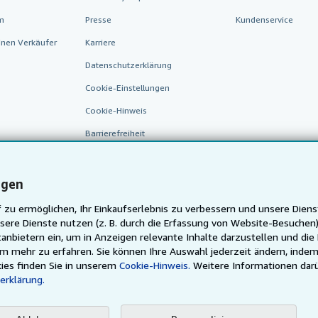
m
Presse
Kundenservice
inen Verkäufer
Karriere
Datenschutzerklärung
Cookie-Einstellungen
Cookie-Hinweis
Barrierefreiheit
ngen
 zu ermöglichen, Ihr Einkaufserlebnis zu verbessern und unsere Diens
sere Dienste nutzen (z. B. durch die Erfassung von Website-Besuche
anbietern ein, um in Anzeigen relevante Inhalte darzustellen und die
um mehr zu erfahren. Sie können Ihre Auswahl jederzeit ändern, indem
AbeBooks.fr
AbeBooks.it
AbeBooks Aus/NZ
AbeBooks.
ies finden Sie in unserem
Cookie-Hinweis.
Weitere Informationen dar
erklärung.
Justbooks.de
Finde jedes Buch zum besten Preis