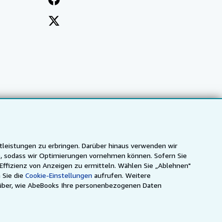
tleistungen zu erbringen. Darüber hinaus verwenden wir
n), sodass wir Optimierungen vornehmen können. Sofern Sie
 Effizienz von Anzeigen zu ermitteln. Wählen Sie „Ablehnen"
 Sie die
Cookie-Einstellungen
aufrufen. Weitere
ca
IberLibro.com
ZVAB.com
über, wie AbeBooks Ihre personenbezogenen Daten