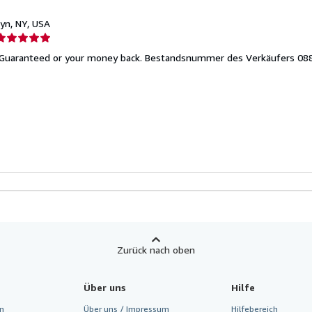
lyn, NY, USA
erkäuferbewertung
 Guaranteed or your money back.
Bestandsnummer des Verkäufers 08
on
ternen
Zurück nach oben
Über uns
Hilfe
n
Über uns / Impressum
Hilfebereich