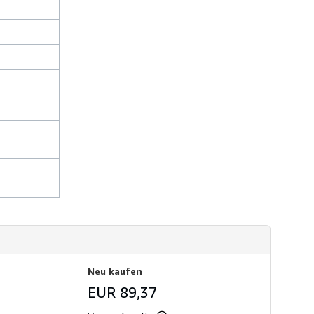
s
t
e
n
Neu kaufen
EUR 89,37