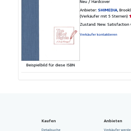
Neu
/
Hardcover
Anbieter:
SHIMEDIA
, Brook
V
(Verkäufer mit 5 Sternen)
5
Zustand: New. Satisfaction
v
5
Verkäufer kontaktieren
S
Beispielbild für diese ISBN
Kaufen
Anbieten
Detailsuche
Verkäufer werde