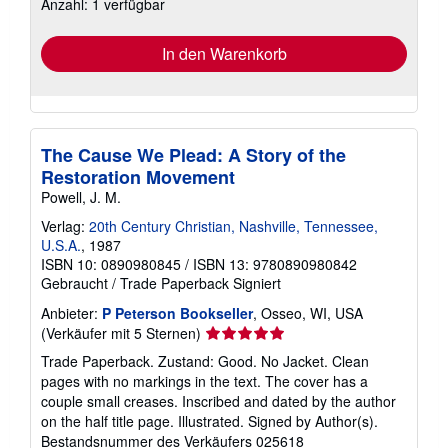
Anzahl: 1 verfügbar
Versandkosten
In den Warenkorb
The Cause We Plead: A Story of the
Restoration Movement
Powell, J. M.
Verlag:
20th Century Christian, Nashville, Tennessee,
U.S.A.
, 1987
ISBN 10: 0890980845
/
ISBN 13: 9780890980842
Gebraucht
/
Trade Paperback
Signiert
Anbieter:
P Peterson Bookseller
, Osseo, WI, USA
Verkäuferbewertung
(Verkäufer mit 5 Sternen)
5
Trade Paperback. Zustand: Good. No Jacket. Clean
von
pages with no markings in the text. The cover has a
5
couple small creases. Inscribed and dated by the author
Sternen
on the half title page. Illustrated. Signed by Author(s).
Bestandsnummer des Verkäufers 025618