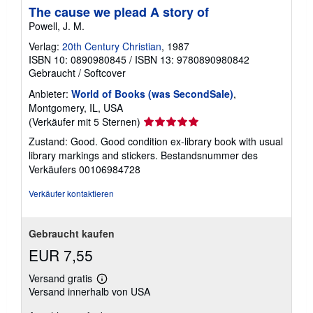
e
The cause we plead A story of
n
Powell, J. M.
z
u
Verlag:
20th Century Christian
, 1987
V
ISBN 10: 0890980845
/
ISBN 13: 9780890980842
e
r
Gebraucht
/
Softcover
s
a
Anbieter:
World of Books (was SecondSale)
,
n
Montgomery, IL, USA
d
Verkäuferbewertung
(Verkäufer mit 5 Sternen)
k
o
5
Zustand: Good. Good condition ex-library book with usual
s
von
library markings and stickers.
Bestandsnummer des
t
5
e
Verkäufers 00106984728
n
Sternen
Verkäufer kontaktieren
Gebraucht kaufen
EUR 7,55
Versand gratis
Weitere
Versand innerhalb von USA
Informationen
zu