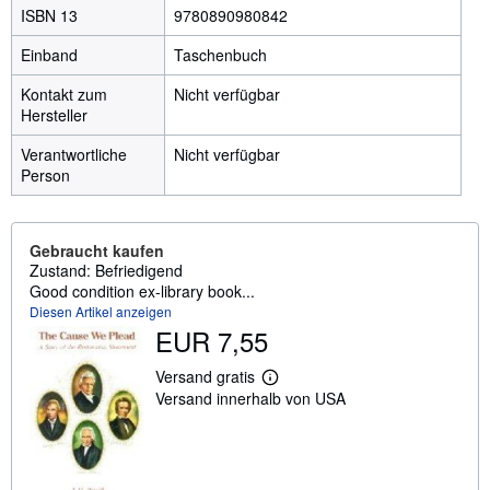
ISBN 13
9780890980842
Einband
Taschenbuch
Kontakt zum
Nicht verfügbar
Hersteller
Verantwortliche
Nicht verfügbar
Person
Gebraucht kaufen
Zustand: Befriedigend
Good condition ex-library book...
Diesen Artikel anzeigen
EUR 7,55
Versand gratis
W
Versand innerhalb von USA
e
i
t
e
r
e