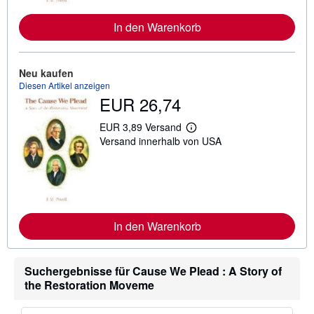
I
n
In den Warenkorb
f
o
r
m
a
Neu kaufen
t
Diesen Artikel anzeigen
i
EUR 26,74
o
n
e
EUR 3,89 Versand
W
n
Versand innerhalb von USA
e
z
i
u
t
V
e
e
r
r
e
s
I
a
n
n
In den Warenkorb
f
d
o
k
r
o
m
s
Suchergebnisse für Cause We Plead : A Story of
a
t
t
e
the Restoration Moveme
i
n
o
n