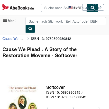
Zum Hauptinhalt
AbeBooks.de
EUR
Login
Seite
der
Einkaufseinstellungen.
Menü
Cause We Plead : A Story of the Restoration Moveme
ISBN 13: 9780890980842
Nutzerkonto
Meine Bestellungen
Cause We Plead : A Story of the
Restoration Moveme - Softcover
Detailsuche
Sammlungen
Antiquarische Bücher
Kunst & Sammlerstücke
Softcover
Verkäufer
ISBN 10: 0890980845
ISBN 13: 9780890980842
Verkäufer werden
Hilfe