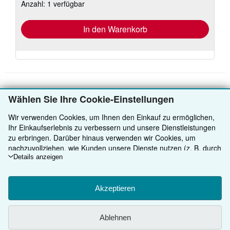
Anzahl: 1 verfügbar
Versandkosten
In den Warenkorb
Wählen Sie Ihre Cookie-Einstellungen
ZURÜCK NACH OBEN
Wir verwenden Cookies, um Ihnen den Einkauf zu ermöglichen,
Ihr Einkaufserlebnis zu verbessern und unsere Dienstleistungen
Kaufen
zu erbringen. Darüber hinaus verwenden wir Cookies, um
nachzuvollziehen, wie Kunden unsere Dienste nutzen (z. B. durch
Anbieten
Detailsuche
die Erfassung von Website-Besuchen), sodass wir Optimierungen
Details anzeigen
vornehmen können. Sofern Sie zustimmen, setzen wir auch
Über uns
Sammlungen
Verkäufer werden
Cookies von Drittanbietern ein, um in Anzeigen relevante Inhalte
darzustellen und die Effizienz von Anzeigen zu ermitteln. Wählen
Akzeptieren
Hilfe
Nutzerkonto
Partnerprogramm
Über uns / Impressum
Sie „Ablehnen" aus, um abzulehnen, oder „Personalisieren", um
mehr zu erfahren. Sie können Ihre Auswahl jederzeit ändern,
Weitere AbeBooks Unternehmen
Meine Bestellungen
Empfehlen Sie einen Verkäufer
Presse
Hilfebereich
Ablehnen
indem Sie die
Cookie-Einstellungen
aufrufen. Weitere