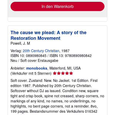
In den Warenkorb
The cause we plead: A story of the
Restoration Movement
Powell, J. M
Verlag:
20th Century Christian
, 1987
ISBN 10: 0890980845
/
ISBN 13: 9780890980842
Neu
/
Soft cover
Erstausgabe
Anbieter:
monobooks
, Waterford, MI, USA
Verkäuferbewertung
(Verkäufer mit 5 Sternen)
5
Soft cover. Zustand: New. No Jacket. 1st Edition. First
von
edition 1987. Published by 20th Century Christian.
5
Softcover without DJ as issued. Condition new, square
Sternen
tight and crisp book, spine not creased, sharp corners, no
markings of any kind, no names, no underlinings, no
highlights, no bent page corners, not a reminder. 8vo,
199 pages.
Bestandsnummer des Verkäufers 016342