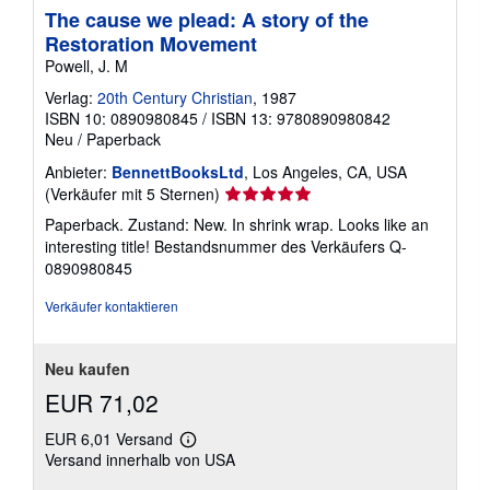
The cause we plead: A story of the
Restoration Movement
Powell, J. M
Verlag:
20th Century Christian
, 1987
ISBN 10: 0890980845
/
ISBN 13: 9780890980842
Neu
/
Paperback
Anbieter:
BennettBooksLtd
, Los Angeles, CA, USA
Verkäuferbewertung
(Verkäufer mit 5 Sternen)
5
Paperback. Zustand: New. In shrink wrap. Looks like an
von
interesting title!
Bestandsnummer des Verkäufers Q-
5
0890980845
Sternen
Verkäufer kontaktieren
Neu kaufen
EUR 71,02
EUR 6,01 Versand
Weitere
Versand innerhalb von USA
Informationen
zu