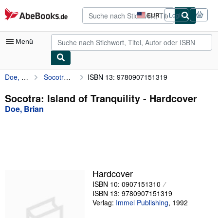
Zum Hauptinhalt
AbeBooks.de
EUR
Login
Seite
der
Einkaufseinstellungen.
Menü
Doe, Brian
Socotra: Island of Tranquility
ISBN 13: 9780907151319
Nutzerkonto
Meine Bestellungen
Socotra: Island of Tranquility - Hardcover
Doe, Brian
Detailsuche
Sammlungen
Antiquarische Bücher
Kunst & Sammlerstücke
Hardcover
Verkäufer
ISBN 10: 0907151310
ISBN 13: 9780907151319
Verkäufer werden
Verlag:
Immel Publishing
,
1992
Hilfe