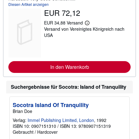
Diesen Artikel anzeigen
EUR 72,12
EUR 34,88 Versand
W
Versand von Vereinigtes Königreich nach
e
i
USA
t
e
r
e
I
n
In den Warenkorb
f
o
r
m
Suchergebnisse für Socotra: Island of Tranquility
a
t
i
o
Socotra Island Of Tranquility
n
e
Brian Doe
n
z
Verlag:
Immel Publishing Limited, London
, 1992
u
ISBN 10: 0907151310
/
ISBN 13: 9780907151319
V
Gebraucht
/
Hardcover
e
r