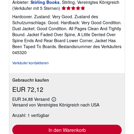
Anbieter:
Stirling Books
, Stirling, Vereinigtes Königreich
s
a
Verkäuferbewertung
(Verkäufer mit 5 Sternen)
n
5
Hardcover. Zustand: Very Good. Zustand des
d
von
k
Schutzumschlags: Good. Hardback: Very Good Condition.
o
5
Dust Jacket: Good Condition. All Pages Clean And Tightly
s
Sternen
Bound. Jacket Faded Over Spine, A Little Dented Over
t
e
Spine Ends And Rear Board Lower Corner, Jacket Has
n
Been Taped To Boards.
Bestandsnummer des Verkäufers
045320
Verkäufer kontaktieren
Gebraucht kaufen
EUR 72,12
EUR 34,88 Versand
Weitere
Versand von Vereinigtes Königreich nach USA
Informationen
zu
Anzahl: 1 verfügbar
Versandkosten
In den Warenkorb