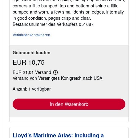
e
5
n
corners a little bumped, top and bottom of spine a little
Sternen
bumped and worn, a few small dents on edges, internally
in good condition, pages crisp and clear.
Bestandsnummer des Verkäufers 051687
Verkäufer kontaktieren
Gebraucht kaufen
EUR 10,75
EUR 21,01 Versand
Weitere
Versand von Vereinigtes Königreich nach USA
Informationen
zu
Anzahl: 1 verfügbar
Versandkosten
In den Warenkorb
Lloyd's Maritime Atlas: Including a