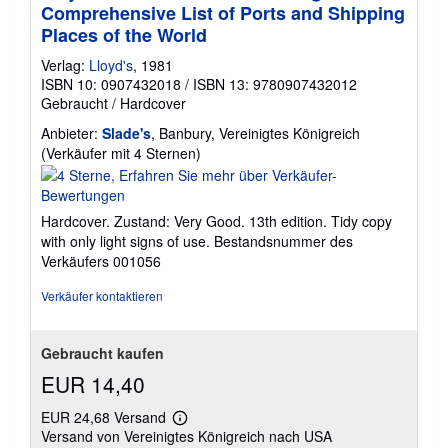
Comprehensive List of Ports and Shipping
Places of the World
Verlag:
Lloyd's
, 1981
ISBN 10: 0907432018
/
ISBN 13: 9780907432012
Gebraucht
/
Hardcover
Anbieter:
Slade's
, Banbury, Vereinigtes Königreich
Verkäuferbewertung
(Verkäufer mit 4 Sternen)
4
von
5
Hardcover. Zustand: Very Good. 13th edition. Tidy copy
Sternen
with only light signs of use.
Bestandsnummer des
Verkäufers 001056
Verkäufer kontaktieren
Gebraucht kaufen
EUR 14,40
EUR 24,68 Versand
Weitere
Versand von Vereinigtes Königreich nach USA
Informationen