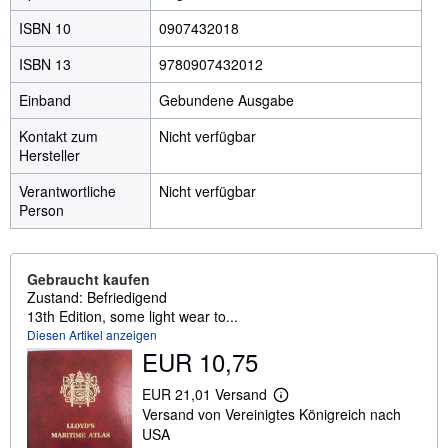
ISBN 10
0907432018
ISBN 13
9780907432012
Einband
Gebundene Ausgabe
Kontakt zum
Nicht verfügbar
Hersteller
Verantwortliche
Nicht verfügbar
Person
Gebraucht kaufen
Zustand: Befriedigend
13th Edition, some light wear to...
Diesen Artikel anzeigen
EUR 10,75
EUR 21,01 Versand
W
Versand von Vereinigtes Königreich nach
e
i
USA
t