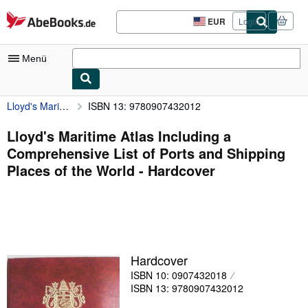
Zum Hauptinhalt
AbeBooks.de
EUR
Login
Seite
der
Einkaufseinstellungen.
Menü
Lloyd's Maritime Atlas Including a Comprehensive List of Ports and Shipping Places of the World
ISBN 13: 9780907432012
Nutzerkonto
Meine Bestellungen
Lloyd's Maritime Atlas Including a
Comprehensive List of Ports and Shipping
Detailsuche
Places of the World - Hardcover
Sammlungen
Antiquarische Bücher
Kunst & Sammlerstücke
Verkäufer
Hardcover
ISBN 10: 0907432018
Verkäufer werden
ISBN 13: 9780907432012
Hilfe