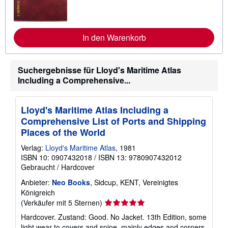
e
r
e
I
In den Warenkorb
n
f
o
r
m
Suchergebnisse für Lloyd's Maritime Atlas
a
Including a Comprehensive...
t
i
o
n
Lloyd's Maritime Atlas Including a
e
Comprehensive List of Ports and Shipping
n
z
Places of the World
u
V
Verlag:
Lloyd's Maritime Atlas
, 1981
e
ISBN 10: 0907432018
/
ISBN 13: 9780907432012
r
Gebraucht
/
Hardcover
s
a
Anbieter:
Neo Books
, Sidcup, KENT, Vereinigtes
n
d
Königreich
k
Verkäuferbewertung
(Verkäufer mit 5 Sternen)
o
5
s
Hardcover. Zustand: Good. No Jacket. 13th Edition, some
t
von
light wear to covers and spine, mainly edges and corners,