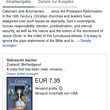
Inhaltsangabe
Details zur Ausgabe
Inhaltsangabe
Calvinism and Arminianism . . . since the Protestant Reformation
in the 16th Century, Christian churches and leaders have
disagreed over such issues as depravity, God s sovereignty,
human responsibility, election, predestination, and eternal
security, as well as the nature and the extent of the atonement of
Jesus Christ. In the midst of this tumultuous debate, it is easy to
ignore the plain statements of the Bible and to...
Details
anzeigen
Gebraucht kaufen
Zustand: Befriedigend
A copy that has been read, remains...
Diesen Artikel anzeigen
EUR 7,35
Versand gratis
W
Versand innerhalb von USA
e
i
t
e
r