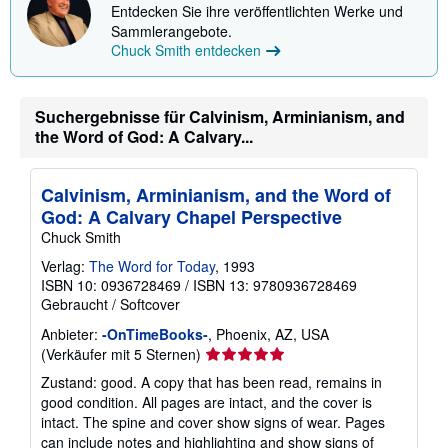
o
Entdecken Sie ihre veröffentlichten Werke und
n
Sammlerangebote.
e
n
Chuck Smith entdecken
z
u
V
e
Suchergebnisse für Calvinism, Arminianism, and
r
the Word of God: A Calvary...
s
a
n
d
Calvinism, Arminianism, and the Word of
k
o
God: A Calvary Chapel Perspective
s
Chuck Smith
t
e
Verlag:
The Word for Today
, 1993
n
ISBN 10: 0936728469
/
ISBN 13: 9780936728469
Gebraucht
/
Softcover
Anbieter:
-OnTimeBooks-
, Phoenix, AZ, USA
Verkäuferbewertung
(Verkäufer mit 5 Sternen)
5
Zustand: good. A copy that has been read, remains in
von
good condition. All pages are intact, and the cover is
5
intact. The spine and cover show signs of wear. Pages
Sternen
can include notes and highlighting and show signs of