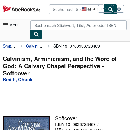
Zum Hauptinhalt
AbeBooks.de
EUR
Login
Seite
der
Einkaufseinstellungen.
Menü
Smith, Chuck
Calvinism, Arminianism, and the Word of God: A Calvary Chapel Perspective
ISBN 13: 9780936728469
Nutzerkonto
Meine Bestellungen
Calvinism, Arminianism, and the Word of
God: A Calvary Chapel Perspective -
Detailsuche
Softcover
Sammlungen
Smith, Chuck
Antiquarische Bücher
Kunst & Sammlerstücke
Verkäufer
Softcover
Verkäufer werden
ISBN 10: 0936728469
Hilfe
ISBN 13: 9780936728469