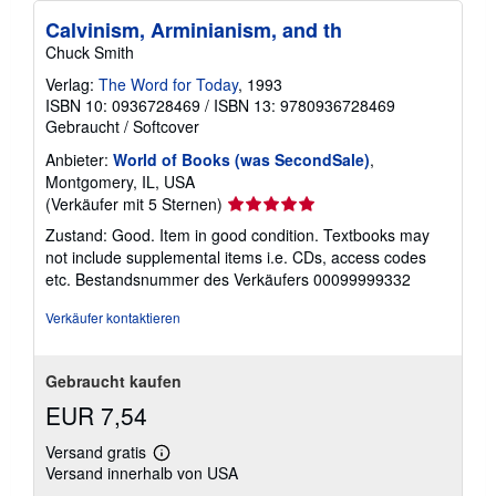
Calvinism, Arminianism, and th
Chuck Smith
Verlag:
The Word for Today
, 1993
ISBN 10: 0936728469
/
ISBN 13: 9780936728469
Gebraucht
/
Softcover
Anbieter:
World of Books (was SecondSale)
,
Montgomery, IL, USA
Verkäuferbewertung
(Verkäufer mit 5 Sternen)
5
Zustand: Good. Item in good condition. Textbooks may
von
not include supplemental items i.e. CDs, access codes
5
etc.
Bestandsnummer des Verkäufers 00099999332
Sternen
Verkäufer kontaktieren
Gebraucht kaufen
EUR 7,54
Versand gratis
Weitere
Versand innerhalb von USA
Informationen
zu