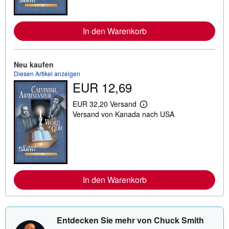
e
I
n
f
In den Warenkorb
o
r
m
a
Neu kaufen
t
Diesen Artikel anzeigen
i
o
EUR 12,69
n
e
EUR 32,20 Versand
n
W
z
Versand von Kanada nach USA
e
u
i
V
t
e
e
r
r
s
e
a
I
n
n
d
f
In den Warenkorb
k
o
o
r
s
m
t
a
e
t
Entdecken Sie mehr von Chuck Smith
n
i