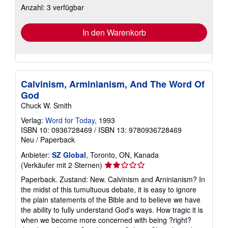
Anzahl: 3 verfügbar
Versandkosten
In den Warenkorb
Calvinism, Arminianism, And The Word Of
God
Chuck W. Smith
Verlag:
Word for Today
, 1993
ISBN 10: 0936728469
/
ISBN 13: 9780936728469
Neu
/
Paperback
Anbieter:
SZ Global
, Toronto, ON, Kanada
Verkäuferbewertung
(Verkäufer mit 2 Sternen)
2
Paperback. Zustand: New. Calvinism and Arninianism? In
von
the midst of this tumultuous debate, it is easy to ignore
5
the plain statements of the Bible and to believe we have
Sternen
the ability to fully understand God's ways. How tragic it is
when we become more concerned with being ?right?