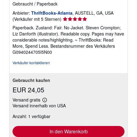
Gebraucht
/
Paperback
Anbieter:
ThriftBooks-Atlanta
, AUSTELL, GA, USA
Verkäuferbewertung
(Verkäufer mit 5 Sternen)
5
Paperback. Zustand: Fair. No Jacket. Steven Crompton;
von
Liz Danforth (illustrator). Readable copy. Pages may have
5
considerable notes/highlighting. ~ ThriftBooks: Read
Sternen
More, Spend Less.
Bestandsnummer des Verkäufers
G0940244705I5N00
Verkäufer kontaktieren
Gebraucht kaufen
EUR 24,05
Versand gratis
Weitere
Versand innerhalb von USA
Informationen
zu
Anzahl: 1 verfügbar
Versandkosten
In den Warenkorb