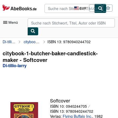
Zum Hauptinhalt
AbeBooks.de
EUR
Login
Seite
der
Einkaufseinstellungen.
Menü
Di-tillio-larry
citybook-1-butcher-baker-candlestick-maker
ISBN 13: 9780940244702
Nutzerkonto
Meine Bestellungen
citybook-1-butcher-baker-candlestick-
maker - Softcover
Detailsuche
Di-tillio-larry
Sammlungen
Antiquarische Bücher
Kunst & Sammlerstücke
Verkäufer
Softcover
ISBN 10: 0940244705
Verkäufer werden
ISBN 13: 9780940244702
Hilfe
Verlag:
Flying Buffalo Inc.
,
1982