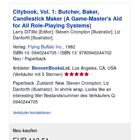
Citybook, Vol. 1: Butcher, Baker,
Candlestick Maker (A Game-Master's Aid
for All Role-Playing Systems)
Larry DiTillio [Editor]; Steven Crompton [Illustrator]; Liz
Danforth [Illustrator];
Verlag:
Flying Buffalo Inc.
, 1982
ISBN 10: 0940244705
/
ISBN 13: 9780940244702
Neu
/
Paperback
Anbieter:
BennettBooksLtd
, Los Angeles, CA, USA
Verkäuferbewertung
(Verkäufer mit 5 Sternen)
5
Paperback. Zustand: New. Steven Crompton; Liz
von
Danforth (illustrator). In shrink wrap. Looks like an
5
interesting title!
Bestandsnummer des Verkäufers Q-
Sternen
0940244705
Verkäufer kontaktieren
Neu kaufen