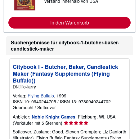
Versand innerhalb von USA
e
n
i
e
t
n
e
z
r
In den Warenkorb
u
e
V
I
e
n
r
f
Suchergebnisse für citybook-1-butcher-baker-
s
o
a
candlestick-maker
r
n
m
d
a
k
t
o
Citybook I - Butcher, Baker, Candlestick
i
s
o
Maker (Fantasy Supplements (Flying
t
n
e
Buffalo))
e
n
n
Di-tillio-larry
z
u
Verlag:
Flying Buffalo
, 1999
V
ISBN 10: 0940244705
/
ISBN 13: 9780940244702
e
Gebraucht
/
Softcover
r
s
Anbieter:
Noble Knight Games
, Fitchburg, WI, USA
a
Verkäuferbewertung
(Verkäufer mit 5 Sternen)
n
d
5
Softcover. Zustand: Good. Steven Crompton; Liz Danforth
k
von
o
(illustrator). Flying Buffalo Fantasy Supplements (Flying