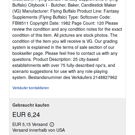
5
s
Buffalo) Citybook I - Butcher, Baker, Candlestick Maker
t
Sternen
(VG) Manufacturer: Flying Buffalo Product Line: Fantasy
e
n
Supplements (Flying Buffalo) Type: Softcover Code:
FBI8511 Copyright Date: 1982 Page Count: 120 Please
review the condition and any condition notes for the exact
condition of this item. All pictures are stock photos. The
condition of the item you will receive is VG. Our grading
system is explained in the terms of sale section of our
bookseller page. Please feel free to contact us with any
questions. Product Description: 25 city-based
establishments with over 75 fully-described npc's, and
scenario suggestions for use with any role-playing
system.
Bestandsnummer des Verkäufers 2148827962
Verkäufer kontaktieren
Gebraucht kaufen
EUR 6,24
EUR 5,15 Versand
Weitere
Versand innerhalb von USA
Informationen