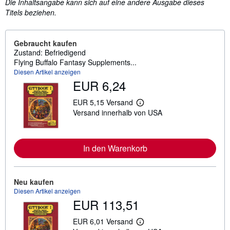
Die Inhaltsangabe kann sich auf eine andere Ausgabe dieses
Titels beziehen.
Gebraucht kaufen
Zustand: Befriedigend
Flying Buffalo Fantasy Supplements...
Diesen Artikel anzeigen
EUR 6,24
EUR 5,15 Versand
W
Versand innerhalb von USA
e
i
t
e
r
In den Warenkorb
e
I
n
f
Neu kaufen
o
Diesen Artikel anzeigen
r
m
EUR 113,51
a
t
EUR 6,01 Versand
i
W
o