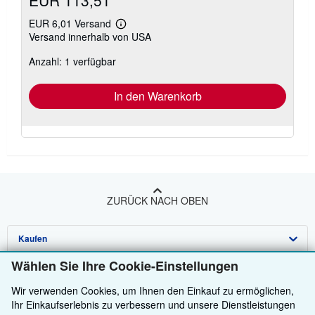
EUR 113,51
EUR 6,01 Versand
Weitere
Versand innerhalb von USA
Informationen
zu
Anzahl: 1 verfügbar
Versandkosten
In den Warenkorb
ZURÜCK NACH OBEN
Kaufen
Wählen Sie Ihre Cookie-Einstellungen
Anbieten
Detailsuche
Wir verwenden Cookies, um Ihnen den Einkauf zu ermöglichen,
Über uns
Sammlungen
Verkäufer werden
Ihr Einkaufserlebnis zu verbessern und unsere Dienstleistungen