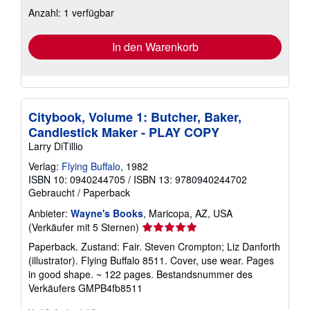
zu
Anzahl: 1 verfügbar
Versandkosten
In den Warenkorb
Citybook, Volume 1: Butcher, Baker,
Candlestick Maker - PLAY COPY
Larry DiTillio
Verlag:
Flying Buffalo
, 1982
ISBN 10: 0940244705
/
ISBN 13: 9780940244702
Gebraucht
/
Paperback
Anbieter:
Wayne's Books
, Maricopa, AZ, USA
Verkäuferbewertung
(Verkäufer mit 5 Sternen)
5
Paperback. Zustand: Fair. Steven Crompton; Liz Danforth
von
(illustrator). Flying Buffalo 8511. Cover, use wear. Pages
5
in good shape. ~ 122 pages.
Bestandsnummer des
Sternen
Verkäufers GMPB4fb8511