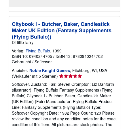
Citybook I - Butcher, Baker, Candlestick
Maker UK Edition (Fantasy Supplements
(Flying Buffalo))
Di-tillio-larry
Verlag:
Flying Buffalo
, 1999
ISBN 10: 0940244705
/
ISBN 13: 9780940244702
Gebraucht
/
Softcover
Anbieter:
Noble Knight Games
, Fitchburg, WI, USA
Verkäuferbewertung
(Verkäufer mit 5 Sternen)
5
Softcover. Zustand: Fair. Steven Crompton; Liz Danforth
von
(illustrator). Flying Buffalo Fantasy Supplements (Flying
5
Buffalo) Citybook I - Butcher, Baker, Candlestick Maker
Sternen
(UK Edition) (Fair) Manufacturer: Flying Buffalo Product
Line: Fantasy Supplements (Flying Buffalo) Type:
Softcover Copyright Date: 1982 Page Count: 120 Please
review the condition and any condition notes for the exact
condition of this item. All pictures are stock photos. The