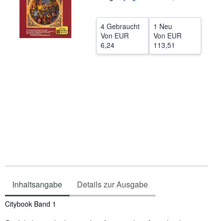
SCHLIESSEN
4 Gebraucht
1 Neu
Von
EUR
Von
EUR
6,24
113,51
Inhaltsangabe
Details zur Ausgabe
Inhaltsangabe
Citybook Band 1