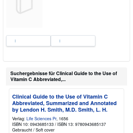
V
e
r
s
a
n
d
k
o
s
t
e
n
Suchergebnisse für Clinical Guide to the Use of
Vitamin C Abbreviated,...
Clinical Guide to the Use of Vitamin C
Abbreviated, Summarized and Annotated
by Lendon H. Smith, M.D. Smith, L. H.
Verlag:
Life Sciences Pr
, 1656
ISBN 10: 0943685133
/
ISBN 13: 9780943685137
Gebraucht
/
Soft cover