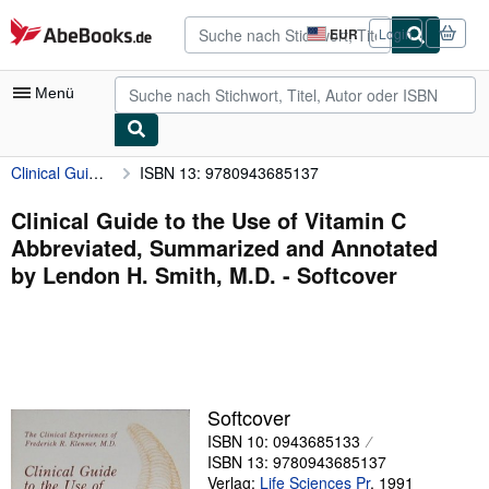
Zum Hauptinhalt
AbeBooks.de
EUR
Login
Seite
der
Einkaufseinstellungen.
Menü
Clinical Guide to the Use of Vitamin C Abbreviated, Summarized and Annotated by Lendon H. Smith, M.D.
ISBN 13: 9780943685137
Nutzerkonto
Meine Bestellungen
Clinical Guide to the Use of Vitamin C
Abbreviated, Summarized and Annotated
Detailsuche
by Lendon H. Smith, M.D. - Softcover
Sammlungen
Antiquarische Bücher
Kunst & Sammlerstücke
Verkäufer
Softcover
ISBN 10: 0943685133
Verkäufer werden
ISBN 13: 9780943685137
Hilfe
Verlag:
Life Sciences Pr
,
1991