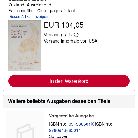
Zustand: Ausreichend
Fair condition. Clean pages, intact...
Diesen Artikel anzeigen
EUR 134,05
Versand gratis
W
Versand innerhalb von USA
e
i
t
e
r
e
I
n
f
In den Warenkorb
o
r
m
a
Weitere beliebte Ausgaben desselben Titels
t
i
o
Vorgestellte Ausgabe
n
e
ISBN 10:
094368501X
ISBN 13:
n
z
9780943685014
u
Softcover