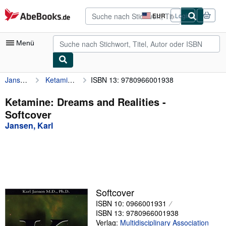
Zum Hauptinhalt
AbeBooks.de
EUR
Login
Seite
der
Einkaufseinstellungen.
Menü
Jansen, Karl
Ketamine: Dreams and Realities
ISBN 13: 9780966001938
Nutzerkonto
Meine Bestellungen
Ketamine: Dreams and Realities -
Softcover
Detailsuche
Jansen, Karl
Sammlungen
Antiquarische Bücher
Kunst & Sammlerstücke
Verkäufer
Softcover
ISBN 10: 0966001931
Verkäufer werden
ISBN 13: 9780966001938
Hilfe
Verlag:
Multidisciplinary Association