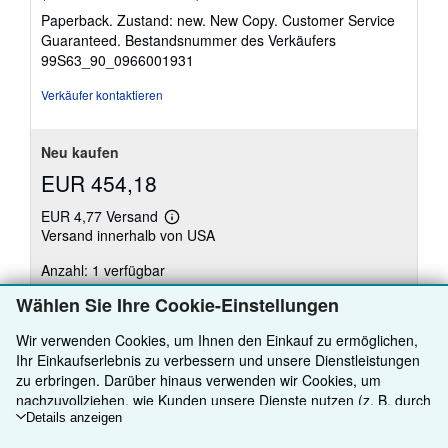
5
Paperback. Zustand: new. New Copy. Customer Service
von
Guaranteed.
Bestandsnummer des Verkäufers
5
99S63_90_0966001931
Sternen
Verkäufer kontaktieren
Neu kaufen
EUR 454,18
EUR 4,77 Versand
Weitere
Versand innerhalb von USA
Informationen
zu
Anzahl: 1 verfügbar
Versandkosten
Wählen Sie Ihre Cookie-Einstellungen
In den Warenkorb
Wir verwenden Cookies, um Ihnen den Einkauf zu ermöglichen,
Ihr Einkaufserlebnis zu verbessern und unsere Dienstleistungen
zu erbringen. Darüber hinaus verwenden wir Cookies, um
nachzuvollziehen, wie Kunden unsere Dienste nutzen (z. B. durch
die Erfassung von Website-Besuchen), sodass wir Optimierungen
Details anzeigen
vornehmen können. Sofern Sie zustimmen, setzen wir auch