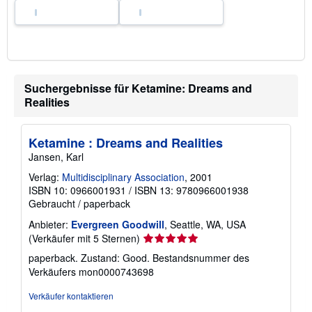
n
Suchergebnisse für Ketamine: Dreams and
Realities
Ketamine : Dreams and Realities
Jansen, Karl
Verlag:
Multidisciplinary Association
, 2001
ISBN 10: 0966001931
/
ISBN 13: 9780966001938
Gebraucht
/
paperback
Anbieter:
Evergreen Goodwill
, Seattle, WA, USA
Verkäuferbewertung
(Verkäufer mit 5 Sternen)
5
paperback. Zustand: Good.
Bestandsnummer des
von
Verkäufers mon0000743698
5
Sternen
Verkäufer kontaktieren