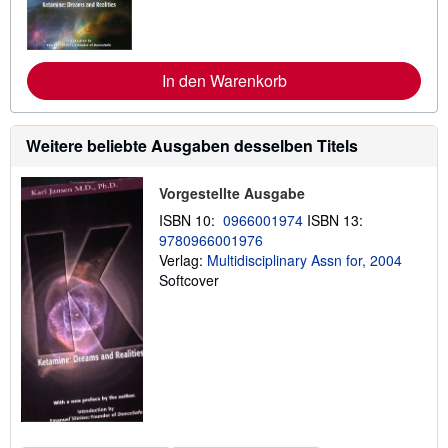
r
r
s
e
a
I
n
n
d
f
In den Warenkorb
k
o
o
r
s
m
t
a
Weitere beliebte Ausgaben desselben Titels
e
t
n
i
o
Vorgestellte Ausgabe
n
e
ISBN 10:
0966001974
ISBN 13:
n
9780966001976
z
u
Verlag:
Multidisciplinary Assn for, 2004
V
Softcover
e
r
s
a
n
d
k
o
s
t
e