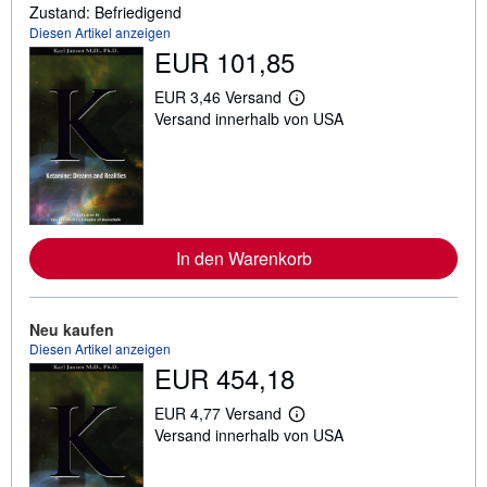
Zustand: Befriedigend
Diesen Artikel anzeigen
EUR 101,85
EUR 3,46 Versand
W
Versand innerhalb von USA
e
i
t
e
r
e
I
n
f
In den Warenkorb
o
r
m
a
Neu kaufen
t
Diesen Artikel anzeigen
i
o
EUR 454,18
n
e
EUR 4,77 Versand
n
W
z
Versand innerhalb von USA
e
u
i
V
t
e
e