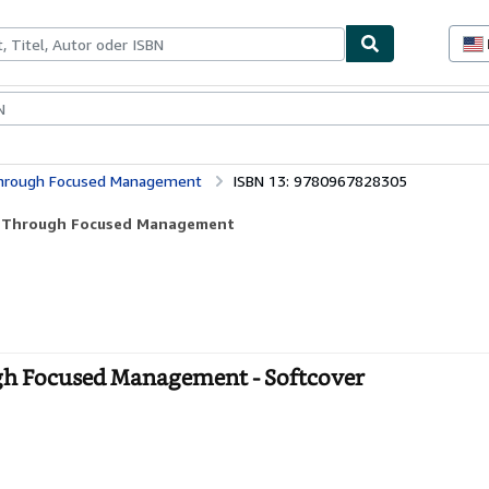
lerstücke
Verkäufer
Verkäufer werden
 Through Focused Management
ISBN 13: 9780967828305
ts Through Focused Management
ugh Focused Management - Softcover