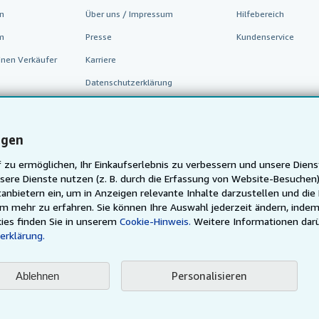
n
Über uns / Impressum
Hilfebereich
m
Presse
Kundenservice
inen Verkäufer
Karriere
Datenschutzerklärung
Cookie-Einstellungen
Cookie-Hinweis
ngen
Barrierefreiheit
 zu ermöglichen, Ihr Einkaufserlebnis zu verbessern und unsere Diens
sere Dienste nutzen (z. B. durch die Erfassung von Website-Besuche
anbietern ein, um in Anzeigen relevante Inhalte darzustellen und die
um mehr zu erfahren. Sie können Ihre Auswahl jederzeit ändern, indem
ies finden Sie in unserem
Cookie-Hinweis.
Weitere Informationen dar
erklärung.
Personalisieren
Ablehnen
AbeBooks.fr
AbeBooks.it
AbeBooks Aus/NZ
AbeBooks.
Justbooks.de
Finde jedes Buch zum besten Preis