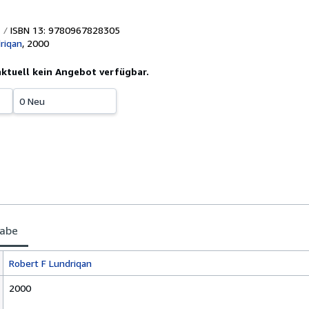
ISBN 13: 9780967828305
riqan
,
2000
 aktuell kein Angebot verfügbar.
0 Neu
gabe
Robert F Lundriqan
2000