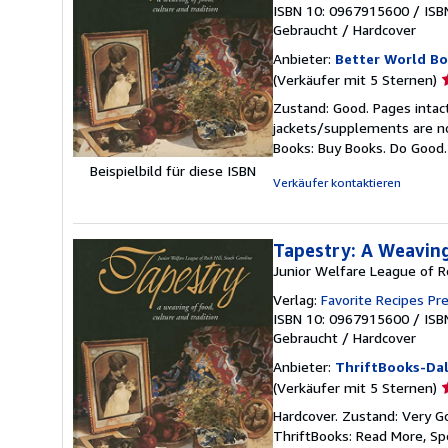
ISBN 10: 0967915600
/
ISB
Gebraucht
/
Hardcover
Anbieter:
Better World B
V
(Verkäufer mit 5 Sternen)
5
Zustand: Good. Pages intac
v
jackets/supplements are not
5
Books: Buy Books. Do Good
S
Beispielbild für diese ISBN
Verkäufer kontaktieren
Tapestry: A Weaving
Junior Welfare League of Ro
Verlag:
Favorite Recipes Pre
ISBN 10: 0967915600
/
ISB
Gebraucht
/
Hardcover
Anbieter:
ThriftBooks-Dal
V
(Verkäufer mit 5 Sternen)
5
Hardcover. Zustand: Very Go
v
ThriftBooks: Read More, S
5