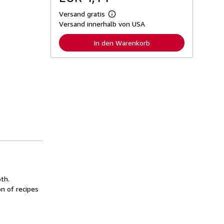
Versand gratis
W
Versand innerhalb von USA
e
i
t
In den Warenkorb
e
r
e
I
n
f
o
r
m
a
t
i
o
n
e
n
z
u
oth.
V
n of recipes
e
r
s
a
n