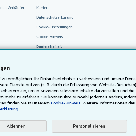
inen Verkäufer
Karriere
Datenschutzerklärung
Cookie-Einstellungen
Cookie-Hinweis
Barrierefreiheit
ngen
 zu ermöglichen, Ihr Einkaufserlebnis zu verbessern und unsere Diens
sere Dienste nutzen (z. B. durch die Erfassung von Website-Besuche
anbietern ein, um in Anzeigen relevante Inhalte darzustellen und die
um mehr zu erfahren. Sie können Ihre Auswahl jederzeit ändern, indem
AbeBooks.fr
AbeBooks.it
AbeBooks Aus/NZ
AbeBooks.
ies finden Sie in unserem
Cookie-Hinweis.
Weitere Informationen dar
erklärung.
Justbooks.de
Finde jedes Buch zum besten Preis
Personalisieren
Ablehnen
ser Seite ist durch Allgemeine Geschäftsbedingungen geregelt, welche Sie
hier
ei