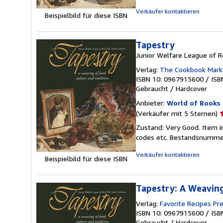
S
Verkäufer kontaktieren
Beispielbild für diese ISBN
Tapestry
Junior Welfare League of R
Verlag:
The Cookbook Mark
ISBN 10: 0967915600
/
ISB
Gebraucht
/
Hardcover
Anbieter:
World of Books 
V
(Verkäufer mit 5 Sternen)
5
Zustand: Very Good. Item i
v
codes etc.
Bestandsnummer
5
S
Verkäufer kontaktieren
Beispielbild für diese ISBN
Tapestry: A Weaving
Verlag:
Favorite Recipes Pre
ISBN 10: 0967915600
/
ISB
Gebraucht
/
Hardcover