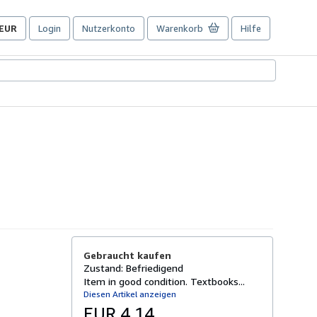
EUR
Login
Nutzerkonto
Warenkorb
Hilfe
Seite
der
Einkaufseinstellungen.
Gebraucht kaufen
Zustand: Befriedigend
Item in good condition. Textbooks...
Diesen Artikel anzeigen
EUR 4,14