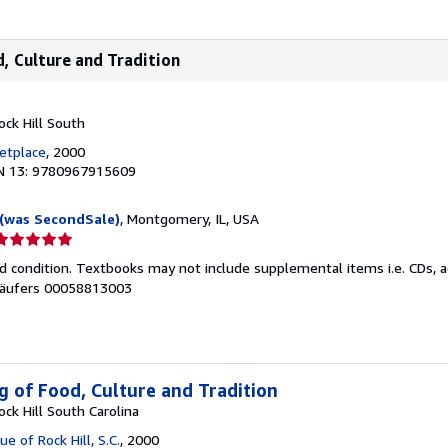
, Culture and Tradition
ock Hill South
etplace
, 2000
N 13: 9780967915609
(was SecondSale)
, Montgomery, IL, USA
erkäuferbewertung
d condition. Textbooks may not include supplemental items i.e. CDs, a
on
äufers 00058813003
ternen
g of Food, Culture and Tradition
ck Hill South Carolina
e of Rock Hill, S.C.
, 2000