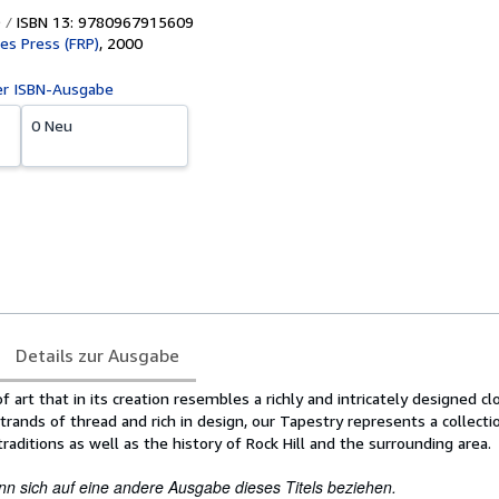
ISBN 13: 9780967915609
pes Press (FRP)
,
2000
er ISBN-Ausgabe
0 Neu
Details zur Ausgabe
f art that in its creation resembles a richly and intricately designed cl
ands of thread and rich in design, our Tapestry represents a collectio
raditions as well as the history of Rock Hill and the surrounding area.
nn sich auf eine andere Ausgabe dieses Titels beziehen.