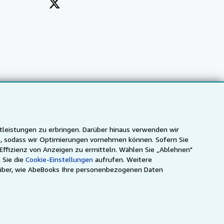
tleistungen zu erbringen. Darüber hinaus verwenden wir
n), sodass wir Optimierungen vornehmen können. Sofern Sie
 Effizienz von Anzeigen zu ermitteln. Wählen Sie „Ablehnen"
 Sie die
Cookie-Einstellungen
aufrufen. Weitere
ca
IberLibro.com
ZVAB.com
über, wie AbeBooks Ihre personenbezogenen Daten
nsehen können.