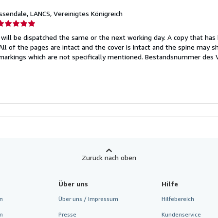
ossendale, LANCS, Vereinigtes Königreich
erkäuferbewertung
will be dispatched the same or the next working day. A copy that has
on
 All of the pages are intact and the cover is intact and the spine may s
arkings which are not specifically mentioned.
Bestandsnummer des V
ternen
Zurück nach oben
Über uns
Hilfe
n
Über uns / Impressum
Hilfebereich
m
Presse
Kundenservice