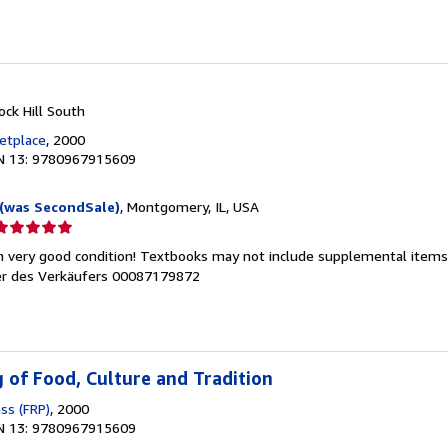
ternen
ock Hill South
etplace
, 2000
N 13: 9780967915609
(was SecondSale)
, Montgomery, IL, USA
erkäuferbewertung
n very good condition! Textbooks may not include supplemental items i
on
 des Verkäufers 00087179872
ternen
 of Food, Culture and Tradition
ss (FRP)
, 2000
N 13: 9780967915609