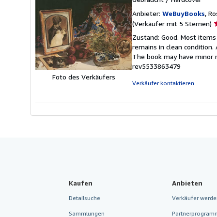
Anbieter:
WeBuyBooks
, R
V
(Verkäufer mit 5 Sternen)
5
Zustand: Good. Most items 
v
remains in clean condition.
5
The book may have minor m
S
rev5533863479
Foto des Verkäufers
Verkäufer kontaktieren
Kaufen
Anbieten
Detailsuche
Verkäufer werde
Sammlungen
Partnerprogram