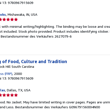
N 13: 9780967915609
ooks
, Mishawaka, IN, USA
erkäuferbewertung
t with minimal writing/highlighting. The binding may be loose and cre
on
 included. Stock photo provided. Product includes identifying sticker.
.
Bestandsnummer des Verkäufers 2627079-6
ternen
 of Food, Culture and Tradition
ck Hill South Carolina
ss (FRP)
, 2000
N 13: 9780967915609
las
, Dallas, TX, USA
erkäuferbewertung
od. No Jacket. May have limited writing in cover pages. Pages are unm
on
pend Less.
Bestandsnummer des Verkäufers G0967915600I4N00