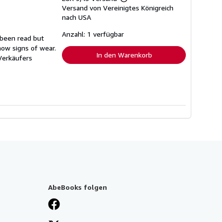
Weitere
Versand von Vereinigtes Königreich
Informationen
zu
nach USA
Versandkosten
Anzahl: 1 verfügbar
 been read but
how signs of wear.
In den Warenkorb
erkäufers
AbeBooks folgen