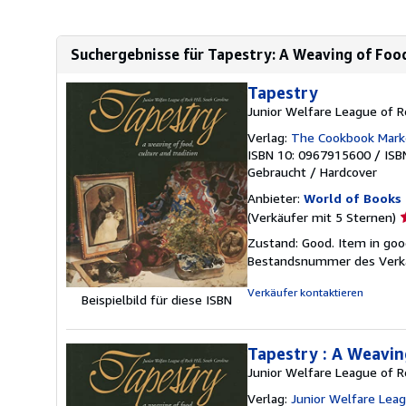
Suchergebnisse für Tapestry: A Weaving of Food
Tapestry
Junior Welfare League of R
Verlag:
The Cookbook Mark
ISBN 10: 0967915600
/
ISB
Gebraucht
/
Hardcover
Anbieter:
World of Books 
V
(Verkäufer mit 5 Sternen)
5
Zustand: Good. Item in goo
v
Bestandsnummer des Verk
5
S
Verkäufer kontaktieren
Beispielbild für diese ISBN
Tapestry : A Weavin
Junior Welfare League of Ro
Verlag:
Junior Welfare Leagu