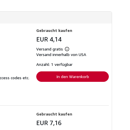
d
k
o
s
t
e
n
Gebraucht kaufen
EUR 4,14
Versand gratis
Weitere
Versand innerhalb von USA
Informationen
zu
Versandkosten
Anzahl: 1 verfügbar
In den Warenkorb
ccess codes etc.
Gebraucht kaufen
EUR 7,16