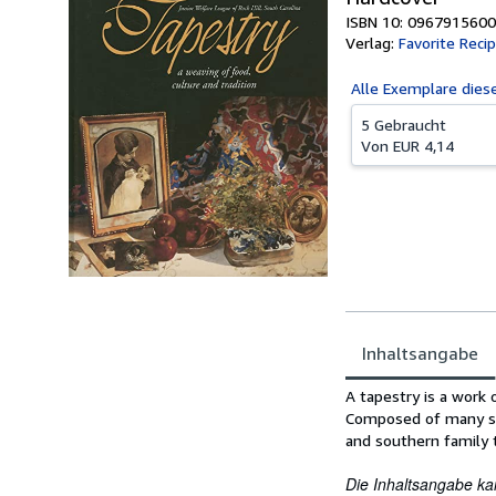
ISBN 10: 0967915600
Verlag:
Favorite Reci
Alle
Exemplare dies
5 Gebraucht
Von
EUR 4,14
Inhaltsangabe
Inhaltsangabe
A tapestry is a work o
Composed of many str
and southern family t
Die Inhaltsangabe ka