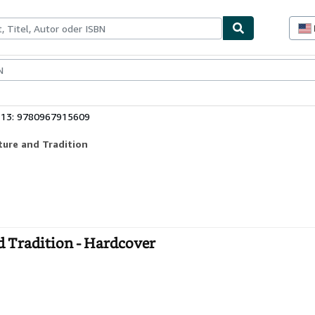
lerstücke
Verkäufer
Verkäufer werden
 13: 9780967915609
ture and Tradition
d Tradition - Hardcover