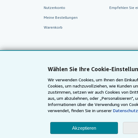
Nutzerkonto
Empfehlen Sie e
Meine Bestellungen
Warenkorb
Wählen Sie Ihre Cookie-Einstellu
Wir verwenden Cookies, um Ihnen den Einkauf
Cookies, um nachzuvollziehen, wie Kunden un
zustimmen, setzen wir auch Cookies von Dritt
aus, um abzulehnen, oder „Personalisieren", 
AbeBooks.com
AbeBooks.co.uk
Informationen über die Verwendung von Cook
verwendet, finden Sie in unserer
Datenschutz
Akzeptieren
Die Nutzung die