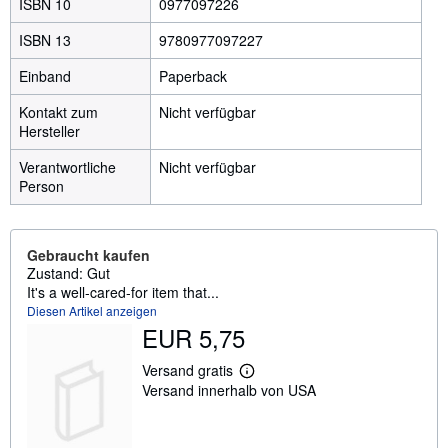
ISBN 10
0977097226
ISBN 13
9780977097227
Einband
Paperback
Kontakt zum
Nicht verfügbar
Hersteller
Verantwortliche
Nicht verfügbar
Person
Gebraucht kaufen
Zustand: Gut
It's a well-cared-for item that...
Diesen Artikel anzeigen
EUR 5,75
Versand gratis
W
Versand innerhalb von USA
e
i
t
e