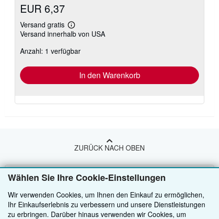
EUR 6,37
Versand gratis
Weitere
Versand innerhalb von USA
Informationen
zu
Anzahl: 1 verfügbar
Versandkosten
In den Warenkorb
ZURÜCK NACH OBEN
Kaufen
Wählen Sie Ihre Cookie-Einstellungen
Anbieten
Detailsuche
Wir verwenden Cookies, um Ihnen den Einkauf zu ermöglichen,
Ihr Einkaufserlebnis zu verbessern und unsere Dienstleistungen
Über uns
Sammlungen
Verkäufer werden
zu erbringen. Darüber hinaus verwenden wir Cookies, um