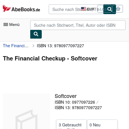
Zum Hauptinhalt
AbeBooks.de
EUR
Login
Seite
der
Einkaufseinstellungen.
Menü
The Financial Checkup
ISBN 13: 9780977097227
Nutzerkonto
Meine Bestellungen
The Financial Checkup - Softcover
Detailsuche
Sammlungen
Antiquarische Bücher
Softcover
Kunst & Sammlerstücke
ISBN 10: 0977097226
Verkäufer
ISBN 13: 9780977097227
Verkäufer werden
3 Gebraucht
0 Neu
Hilfe