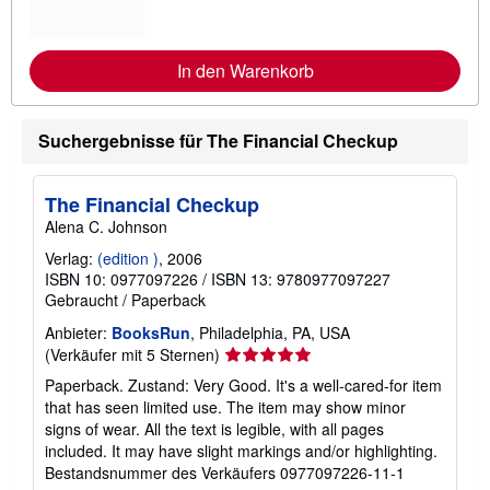
r
e
I
n
In den Warenkorb
f
o
r
m
Suchergebnisse für The Financial Checkup
a
t
i
o
The Financial Checkup
n
e
Alena C. Johnson
n
z
Verlag:
(edition )
, 2006
u
ISBN 10: 0977097226
/
ISBN 13: 9780977097227
V
Gebraucht
/
Paperback
e
r
Anbieter:
BooksRun
, Philadelphia, PA, USA
s
a
Verkäuferbewertung
(Verkäufer mit 5 Sternen)
n
5
Paperback. Zustand: Very Good. It's a well-cared-for item
d
von
k
that has seen limited use. The item may show minor
o
5
signs of wear. All the text is legible, with all pages
s
Sternen
included. It may have slight markings and/or highlighting.
t
e
Bestandsnummer des Verkäufers 0977097226-11-1
n