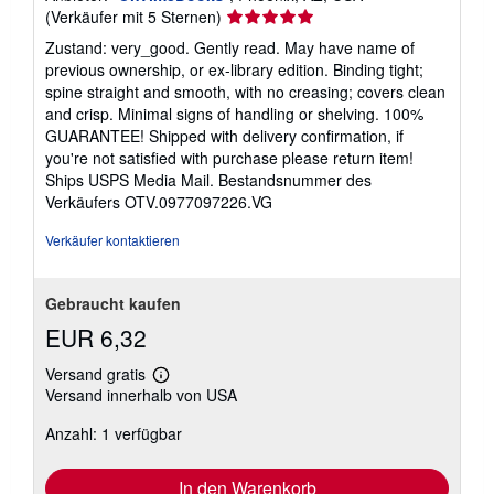
Verkäuferbewertung
(Verkäufer mit 5 Sternen)
5
Zustand: very_good. Gently read. May have name of
von
previous ownership, or ex-library edition. Binding tight;
5
spine straight and smooth, with no creasing; covers clean
Sternen
and crisp. Minimal signs of handling or shelving. 100%
GUARANTEE! Shipped with delivery confirmation, if
you're not satisfied with purchase please return item!
Ships USPS Media Mail.
Bestandsnummer des
Verkäufers OTV.0977097226.VG
Verkäufer kontaktieren
Gebraucht kaufen
EUR 6,32
Versand gratis
Weitere
Versand innerhalb von USA
Informationen
zu
Anzahl: 1 verfügbar
Versandkosten
In den Warenkorb