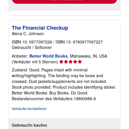
The Financial Checkup
Alena C. Johnson
ISBN 10: 0977097226
/
ISBN 13: 9780977097227
Gebraucht
/
Softcover
Anbieter:
Better World Books
, Mishawaka, IN, USA
Verkäuferbewertung
(Verkäufer mit 5 Sternen)
5
Zustand: Good. Pages intact with minimal
von
writing/highlighting. The binding may be loose and
5
creased. Dust jackets/supplements are not included.
Sternen
Stock photo provided. Product includes identifying sticker.
Better World Books: Buy Books. Do Good.
Bestandsnummer des Verkäufers 18893986-6
Verkäufer kontaktieren
Gebraucht kaufen