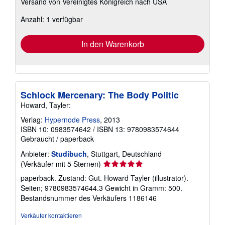
Versand von Vereinigtes Königreich nach USA
Informationen
zu
Anzahl: 1 verfügbar
Versandkosten
In den Warenkorb
Schlock Mercenary: The Body Politic
Howard, Tayler:
Verlag:
Hypernode Press
, 2013
ISBN 10: 0983574642
/
ISBN 13: 9780983574644
Gebraucht
/
paperback
Anbieter:
Studibuch
, Stuttgart, Deutschland
Verkäuferbewertung
(Verkäufer mit 5 Sternen)
5
paperback. Zustand: Gut. Howard Tayler (illustrator).
von
Seiten; 9780983574644.3 Gewicht in Gramm: 500.
5
Bestandsnummer des Verkäufers 1186146
Sternen
Verkäufer kontaktieren