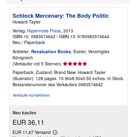
r
s
a
Schlock Mercenary: The Body Politic
n
d
Howard Tayler
k
o
Verlag:
Hypernode Press
, 2013
s
ISBN 10: 0983574642
/
ISBN 13: 9780983574644
t
Neu
/
Paperback
e
n
Anbieter:
Revaluation Books
, Exeter, Vereinigtes
Königreich
Verkäuferbewertung
(Verkäufer mit 5 Sternen)
5
Paperback. Zustand: Brand New. Howard Tayler
von
(illustrator). 128 pages. 10.90x8.50x0.50 inches. In Stock.
5
Bestandsnummer des Verkäufers 0983574642
Sternen
Verkäufer kontaktieren
Neu kaufen
EUR 36,11
EUR 11,67 Versand
Weitere