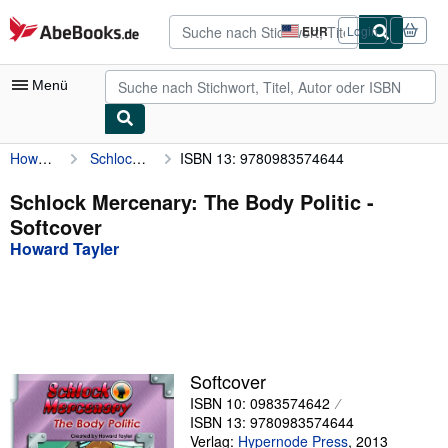
Zum Hauptinhalt
AbeBooks.de
EUR
Login
Seite
der
Einkaufseinstellungen.
Menü
Howard Tayler
Schlock Mercenary: The Body Politic
ISBN 13: 9780983574644
Nutzerkonto
Meine Bestellungen
Schlock Mercenary: The Body Politic -
Softcover
Detailsuche
Howard Tayler
Sammlungen
Antiquarische Bücher
Kunst & Sammlerstücke
Verkäufer
Softcover
ISBN 10: 0983574642
Verkäufer werden
ISBN 13: 9780983574644
Hilfe
Verlag:
Hypernode Press
,
2013