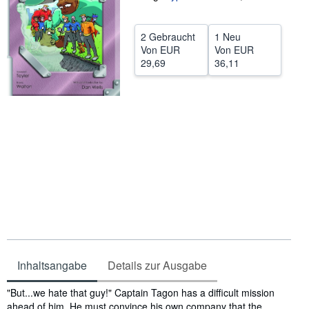
SCHLIESSEN
2 Gebraucht
1 Neu
Von
EUR
Von
EUR
29,69
36,11
Inhaltsangabe
Details zur Ausgabe
Inhaltsangabe
"But...we hate that guy!" Captain Tagon has a difficult mission
ahead of him. He must convince his own company that the