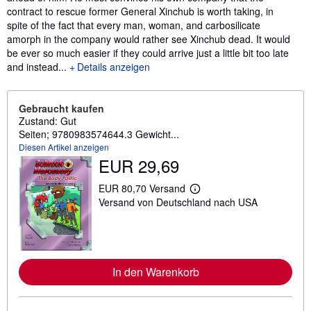
contract to rescue former General Xinchub is worth taking, in
spite of the fact that every man, woman, and carbosilicate
amorph in the company would rather see Xinchub dead. It would
be ever so much easier if they could arrive just a little bit too late
and instead...
Details anzeigen
Gebraucht kaufen
Zustand: Gut
Seiten; 9780983574644.3 Gewicht...
Diesen Artikel anzeigen
EUR 29,69
EUR 80,70 Versand
W
Versand von Deutschland nach USA
e
i
t
e
r
e
I
In den Warenkorb
n
f
o
r