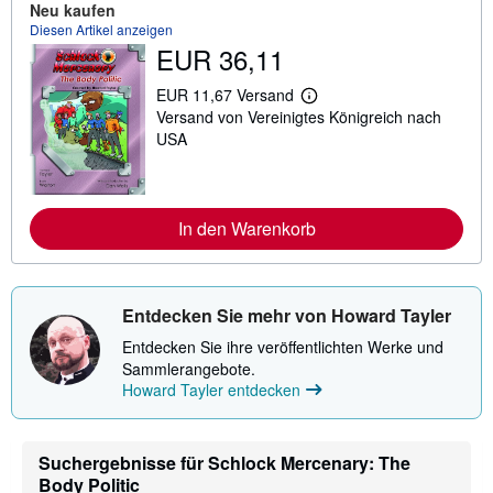
Neu kaufen
m
a
Diesen Artikel anzeigen
t
EUR 36,11
i
o
EUR 11,67 Versand
n
W
e
Versand von Vereinigtes Königreich nach
e
n
i
USA
z
t
u
e
V
r
e
e
r
I
In den Warenkorb
s
n
a
f
n
o
d
r
k
m
o
Entdecken Sie mehr von Howard Tayler
a
s
t
t
Entdecken Sie ihre veröffentlichten Werke und
i
e
Sammlerangebote.
o
n
n
Howard Tayler entdecken
e
n
z
u
Suchergebnisse für Schlock Mercenary: The
V
Body Politic
e