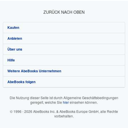
ZURÜCK NACH OBEN
Kaufen
Anbieten
Detailsuche
Über uns
Sammlungen
Verkäufer werden
Hilfe
Nutzerkonto
Partnerprogramm
Über uns / Impressum
Weitere AbeBooks Unternehmen
Meine Bestellungen
Empfehlen Sie einen Verkäufer
Presse
Hilfebereich
AbeBooks folgen
Warenkorb
Karriere
Kundenservice
AbeBooks.com
Datenschutzerklärung
AbeBooks.co.uk
Die Nutzung dieser Seite ist durch Allgemeine Geschäftsbedingungen
geregelt, welche Sie
hier
einsehen können.
Cookie-Einstellungen
AbeBooks.fr
© 1996 - 2026 AbeBooks Inc. & AbeBooks Europe GmbH, alle Rechte
Cookie-Hinweis
AbeBooks.it
vorbehalten.
Barrierefreiheit
AbeBooks Aus/NZ