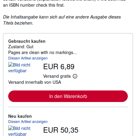
an ISBN number check this first.
Die Inhaltsangabe kann sich auf eine andere Ausgabe dieses
Titels beziehen.
Gebraucht kaufen
Zustand: Gut
Pages are clean with no markings...
Diesen Artikel anzeigen
EUR 6,89
Versand gratis
W
Versand innerhalb von USA
e
i
t
In den Warenkorb
e
r
e
I
n
Neu kaufen
f
Diesen Artikel anzeigen
o
EUR 50,35
r
m