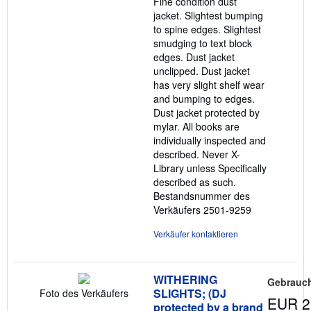
Fine condition dust
jacket. Slightest bumping
to spine edges. Slightest
smudging to text block
edges. Dust jacket
unclipped. Dust jacket
has very slight shelf wear
and bumping to edges.
Dust jacket protected by
mylar. All books are
individually inspected and
described. Never X-
Library unless Specifically
described as such.
Bestandsnummer des
Verkäufers 2501-9259
Verkäufer kontaktieren
WITHERING
Gebrauch
SLIGHTS; (DJ
Foto des Verkäufers
EUR 2
protected by a brand