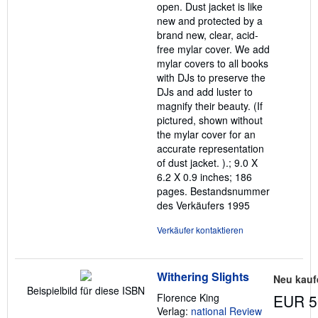
open. Dust jacket is like
new and protected by a
brand new, clear, acid-
free mylar cover. We add
mylar covers to all books
with DJs to preserve the
DJs and add luster to
magnify their beauty. (If
pictured, shown without
the mylar cover for an
accurate representation
of dust jacket. ).; 9.0 X
6.2 X 0.9 inches; 186
pages.
Bestandsnummer
des Verkäufers 1995
Verkäufer kontaktieren
Withering Slights
Neu kauf
Beispielbild für diese ISBN
Florence King
EUR 5
Verlag:
national Review