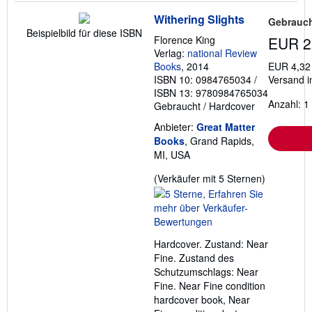
Withering Slights
Gebrauch
Beispielbild für diese ISBN
Florence King
EUR 2
Verlag:
national Review
Books
, 2014
EUR 4,32
ISBN 10: 0984765034
/
Versand i
ISBN 13: 9780984765034
Anzahl: 1
Gebraucht
/
Hardcover
Anbieter:
Great Matter
Books
, Grand Rapids,
MI, USA
Verkäufer
(Verkäufer mit 5 Sternen)
5
von
5
Sternen
Hardcover. Zustand: Near
Fine. Zustand des
Schutzumschlags: Near
Fine. Near Fine condition
hardcover book, Near