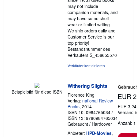
since 1972! Used books
may not include
companion materials, and
may have some shelf
wear or limited writing.
We ship orders daily and
Customer Service is our
top priority!
Bestandsnummer des
Verkäufers S_456655570
Verkäufer kontaktieren
Withering Slights
Gebrauch
Beispielbild für diese ISBN
Florence King
EUR 2
Verlag:
national Review
Books
, 2014
EUR 3,24
ISBN 10: 0984765034
/
Versand i
ISBN 13: 9780984765034
Anzahl: 1
Gebraucht
/
Hardcover
Anbieter:
HPB-Movies
,