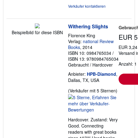
Verkäufer kontaktieren
Withering Slights
Gebrauch
Beispielbild für diese ISBN
Florence King
EUR 5
Verlag:
national Review
Books
, 2014
EUR 3,24
ISBN 10: 0984765034
/
Versand i
ISBN 13: 9780984765034
Anzahl: 1
Gebraucht
/
Hardcover
Anbieter:
HPB-Diamond
,
Dallas, TX, USA
Verkäufer
(Verkäufer mit 5 Sternen)
5
von
5
Sternen
Hardcover. Zustand: Very
Good. Connecting
readers with great books