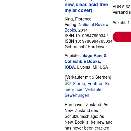
new, clear, acid-free
EUR 5,62
mylar cover)
Versand i
King, Florence
Anzahl: 1
Verlag:
National Review
Books
, 2014
ISBN 10: 0984765034
/
ISBN 13: 9780984765034
Gebraucht
/
Hardcover
Anbieter:
Sage Rare &
Collectible Books,
IOBA
, Livonia, MI, USA
Verkäufer
(Verkäufer mit 5 Sternen)
5
von
5
Sternen
Hardcover. Zustand: As
New. Zustand des
Schutzumschlags: As
New. Book is like new and
has never been cracked