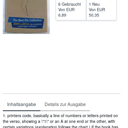
6 Gebraucht
1 Neu
Hilfe
Von
EUR
Von
EUR
6,89
50,35
SCHLIESSEN
Inhaltsangabe
Details zur Ausgabe
Inhaltsangabe
1. printers code, basically a line of numbers or letters printed on
the verso, showing a \"1\" or an A at one end or the other, with
certain variations (explanation follows the chart.) If the book has