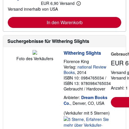
a
EUR 6,90 Versand
W
t
Versand innerhalb von USA
e
i
i
o
t
n
In den Warenkorb
e
e
r
n
e
z
I
u
n
Suchergebnisse für Withering Slights
V
f
e
o
r
Withering Slights
r
s
Gebrauch
m
a
Foto des Verkäufers
Florence King
EUR 6
a
n
t
d
Verlag:
national Review
i
k
Books
, 2014
Versand g
o
o
ISBN 10: 0984765034
/
Versand i
n
s
ISBN 13: 9780984765034
e
t
Anzahl: 1
n
e
Gebraucht
/
Hardcover
z
n
u
Anbieter:
Dream Books
V
Co.
, Denver, CO, USA
e
r
Verkäufer
(Verkäufer mit 5 Sternen)
s
a
5
n
von
d