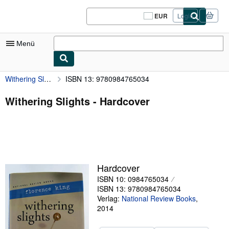
Zum Hauptinhalt
AbeBooks.de
EUR
Login
Seite
der
Einkaufseinstellungen.
Menü
Withering Slights
ISBN 13: 9780984765034
Nutzerkonto
Meine Bestellungen
Withering Slights - Hardcover
Logout
Detailsuche
Sammlungen
Hardcover
Antiquarische Bücher
ISBN 10: 0984765034
Kunst & Sammlerstücke
ISBN 13: 9780984765034
Verlag:
National Review Books
,
Verkäufer
2014
Verkäufer werden