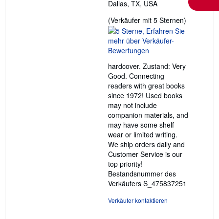
Dallas, TX, USA
Verkäufer
(Verkäufer mit 5 Sternen)
5
von
5
Sternen
hardcover. Zustand: Very
Good. Connecting
readers with great books
since 1972! Used books
may not include
companion materials, and
may have some shelf
wear or limited writing.
We ship orders daily and
Customer Service is our
top priority!
Bestandsnummer des
Verkäufers S_475837251
Verkäufer kontaktieren