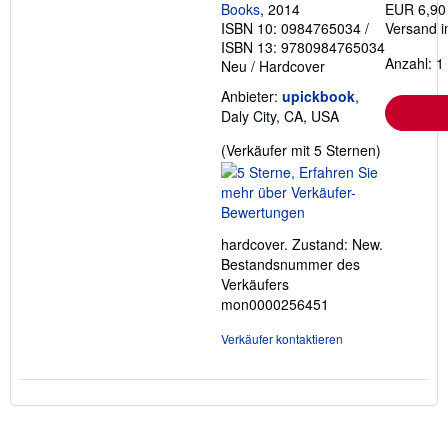
Books
, 2014
EUR 6,90
ISBN 10: 0984765034
/
Versand i
ISBN 13: 9780984765034
Anzahl: 1
Neu
/
Hardcover
Anbieter:
upickbook
,
Daly City, CA, USA
Verkäufer
(Verkäufer mit 5 Sternen)
5
von
5
Sternen
hardcover. Zustand: New.
Bestandsnummer des
Verkäufers
mon0000256451
Verkäufer kontaktieren