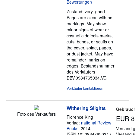
5
k
o
Sternen
s
Zustand: very_good.
t
Pages are clean with no
e
markings. May show
n
minor signs of wear or
cosmetic defects marks,
cuts, bends, or scuffs on
the cover, spine, pages,
or dust jacket. May have
remainder marks on
edges.
Bestandsnummer
des Verkäufers
DBV.0984765034.VG
Verkäufer kontaktieren
Withering Slights
Gebrauch
Foto des Verkäufers
Florence King
EUR 8
Verlag:
national Review
Books
, 2014
Versand g
ISBN 10: 0984765034
/
Versand i