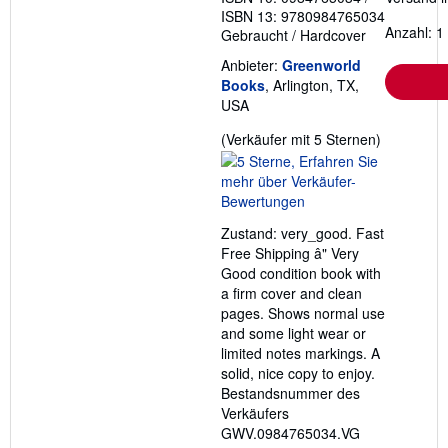
ISBN 13: 9780984765034
Anzahl: 1
Gebraucht
/
Hardcover
Anbieter:
Greenworld
Books
, Arlington, TX,
USA
Verkäufer
(Verkäufer mit 5 Sternen)
5
von
5
Sternen
Zustand: very_good. Fast
Free Shipping â" Very
Good condition book with
a firm cover and clean
pages. Shows normal use
and some light wear or
limited notes markings. A
solid, nice copy to enjoy.
Bestandsnummer des
Verkäufers
GWV.0984765034.VG