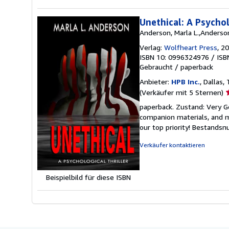
Unethical: A Psychol
Anderson, Marla L.,Anderson
Verlag:
Wolfheart Press
, 2
ISBN 10: 0996324976
/
ISB
Gebraucht
/
paperback
Anbieter:
HPB Inc.
, Dallas,
V
(Verkäufer mit 5 Sternen)
5
paperback. Zustand: Very G
v
companion materials, and m
5
our top priority!
Bestandsn
S
Verkäufer kontaktieren
Beispielbild für diese ISBN