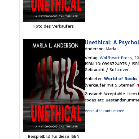
Foto des Verkäufers
Unethical: A Psychol
Anderson, Marla L.
Verlag:
Wolfheart Press
, 2
ISBN 10: 0996324976
/
ISB
Gebraucht
/
Softcover
Anbieter:
World of Books 
V
(Verkäufer mit 5 Sternen)
5
Zustand: Acceptable. Item 
v
codes etc.
Bestandsnummer
5
S
Verkäufer kontaktieren
Beispielbild für diese ISBN