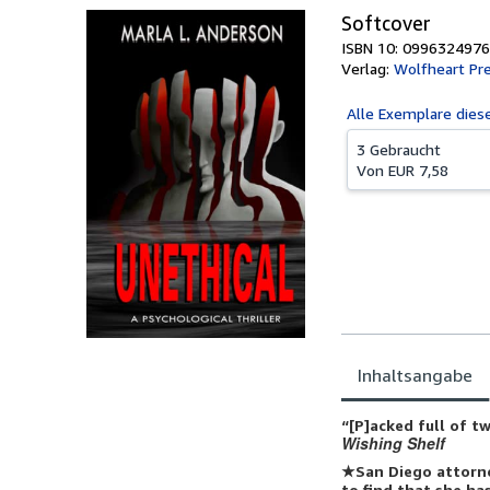
Softcover
ISBN 10: 0996324976
Verlag:
Wolfheart Pr
Alle
Exemplare dies
3 Gebraucht
Von
EUR 7,58
Inhaltsangabe
Inhaltsangabe
“[P]acked full of 
Wishing Shelf
★
San Diego attorne
to find that she h