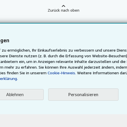
Zurück nach oben
Über uns
Hilfe
n
Über uns / Impressum
Hilfebereich
ngen
m
Presse
Kundenservice
 zu ermöglichen, Ihr Einkaufserlebnis zu verbessern und unsere Diens
inen Verkäufer
Karriere
sere Dienste nutzen (z. B. durch die Erfassung von Website-Besuche
anbietern ein, um in Anzeigen relevante Inhalte darzustellen und die
Datenschutzerklärung
um mehr zu erfahren. Sie können Ihre Auswahl jederzeit ändern, indem
Cookie-Einstellungen
ies finden Sie in unserem
Cookie-Hinweis.
Weitere Informationen dar
erklärung.
Cookie-Hinweis
Barrierefreiheit
Personalisieren
Ablehnen