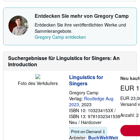
V
e
r
Entdecken Sie mehr von Gregory Camp
s
a
Entdecken Sie ihre veröffentlichten Werke und
n
Sammlerangebote.
d
Gregory Camp entdecken
k
o
s
t
e
Suchergebnisse für Linguistics for Singers: An
n
Introduction
Linguistics for
Neu kauf
Singers
Foto des Verkäufers
EUR 1
Gregory Camp
EUR 23,0
Verlag:
Routledge Aug
Versand 
2023
, 2023
ISBN 10: 103234153X
/
Anzahl: 2
ISBN 13: 9781032341538
Neu
/
Hardcover
Print-on-Demand
Anbieter:
BuchWeltWeit