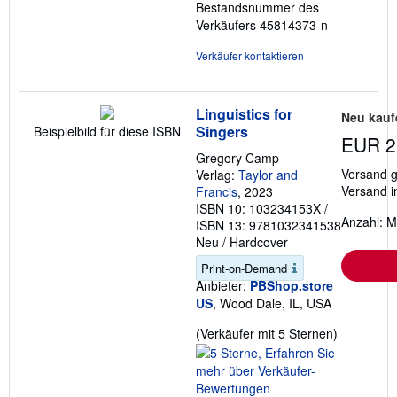
Bestandsnummer des
Verkäufers 45814373-n
Verkäufer kontaktieren
Linguistics for
Neu kauf
Singers
Beispielbild für diese ISBN
EUR 2
Gregory Camp
Versand g
Verlag:
Taylor and
Versand i
Francis
, 2023
ISBN 10: 103234153X
/
Anzahl: M
ISBN 13: 9781032341538
Neu
/
Hardcover
Print-on-Demand
Anbieter:
PBShop.store
US
, Wood Dale, IL, USA
Verkäufer
(Verkäufer mit 5 Sternen)
5
von
5