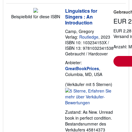
Linguistics for
Gebrauch
Singers : An
Beispielbild für diese ISBN
EUR 2
Introduction
EUR 2,28
Camp, Gregory
Versand i
Verlag:
Routledge
, 2023
ISBN 10: 103234153X
/
Anzahl: M
ISBN 13: 9781032341538
Gebraucht
/
Hardcover
Anbieter:
GreatBookPrices
,
Columbia, MD, USA
Verkäufer
(Verkäufer mit 5 Sternen)
5
von
5
Sternen
Zustand: As New. Unread
book in perfect condition.
Bestandsnummer des
Verkäufers 45814373