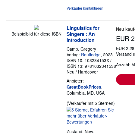
Verkäufer kontaktieren
Linguistics for
Neu kauf
Singers : An
Beispielbild für diese ISBN
EUR 2
Introduction
EUR 2,28
Camp, Gregory
Versand i
Verlag:
Routledge
, 2023
ISBN 10: 103234153X
/
Anzahl: M
ISBN 13: 9781032341538
Neu
/
Hardcover
Anbieter:
GreatBookPrices
,
Columbia, MD, USA
Verkäufer
(Verkäufer mit 5 Sternen)
5
von
5
Sternen
Zustand: New.