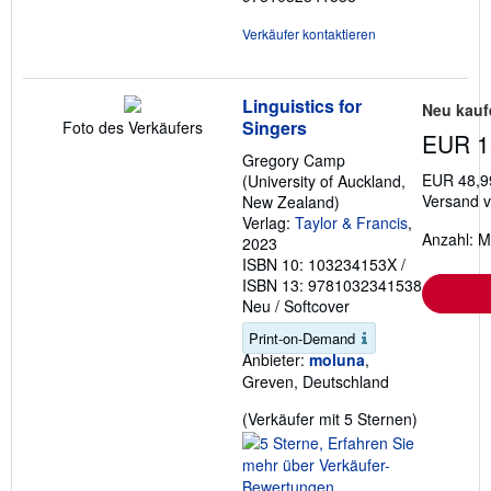
Verkäufer kontaktieren
Linguistics for
Neu kauf
Singers
Foto des Verkäufers
EUR 1
Gregory Camp
EUR 48,9
(University of Auckland,
Versand 
New Zealand)
Verlag:
Taylor & Francis
,
Anzahl: M
2023
ISBN 10: 103234153X
/
ISBN 13: 9781032341538
Neu
/
Softcover
Print-on-Demand
Anbieter:
moluna
,
Greven, Deutschland
Verkäufer
(Verkäufer mit 5 Sternen)
5
von
5