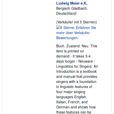
Ludwig Meier e.K.
,
Bergisch Gladbach,
Deutschland
Verkäufer
(Verkäufer mit 5 Sternen)
5
von
5
Sternen
Buch. Zustand: Neu. This
item is printed on
demand - it takes 3-4
days longer - Neuware -
Linguistics for Singers: An
Introduction is a textbook
and manual that provides
singers with a foundation
in linguistic features of
four major singing
languages-English,
Italian, French, and
German-and shows how
these features can be