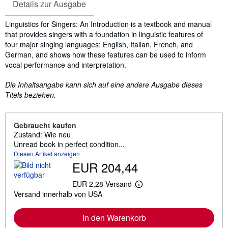
Details zur Ausgabe
Inhaltsangabe
Linguistics for Singers: An Introduction is a textbook and manual
that provides singers with a foundation in linguistic features of
four major singing languages: English, Italian, French, and
German, and shows how these features can be used to inform
vocal performance and interpretation.
Die Inhaltsangabe kann sich auf eine andere Ausgabe dieses
Titels beziehen.
Gebraucht kaufen
Zustand: Wie neu
Unread book in perfect condition...
Diesen Artikel anzeigen
EUR 204,44
EUR 2,28 Versand
W
Versand innerhalb von USA
e
i
t
In den Warenkorb
e
r