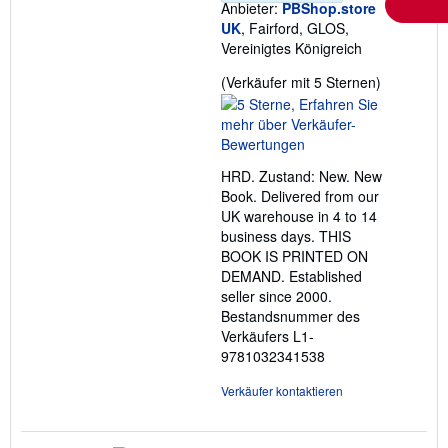
Anbieter:
PBShop.store
UK
, Fairford, GLOS,
Vereinigtes Königreich
Verkäufer
(Verkäufer mit 5 Sternen)
5
von
5
Sternen
HRD. Zustand: New. New
Book. Delivered from our
UK warehouse in 4 to 14
business days. THIS
BOOK IS PRINTED ON
DEMAND. Established
seller since 2000.
Bestandsnummer des
Verkäufers L1-
9781032341538
Verkäufer kontaktieren