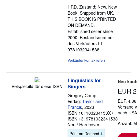
Sternen
HRD. Zustand: New. New
Book. Shipped from UK.
THIS BOOK IS PRINTED
ON DEMAND.
Established seller since
2000.
Bestandsnummer
des Verkäufers L1-
9781032341538
Verkäufer kontaktieren
Linguistics for
Neu kauf
Singers
Beispielbild für diese ISBN
EUR 2
Gregory Camp
EUR 4,86
Verlag:
Taylor and
Versand v
Francis
, 2023
nach USA
ISBN 10: 103234153X
/
ISBN 13: 9781032341538
Anzahl: M
Neu
/
Hardcover
Print-on-Demand