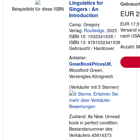
Linguistics for
Gebrauch
Singers : An
Beispielbild für diese ISBN
EUR 2
Introduction
EUR 17,5
Camp, Gregory
Versand v
Verlag:
Routledge
, 2023
nach USA
ISBN 10: 103234153X
/
ISBN 13: 9781032341538
Anzahl: M
Gebraucht
/
Hardcover
Anbieter:
GreatBookPricesUK
,
Woodford Green,
Vereinigtes Königreich
Verkäufer
(Verkäufer mit 5 Sternen)
5
von
5
Sternen
Zustand: As New. Unread
book in perfect condition.
Bestandsnummer des
Verkäufers 45814373