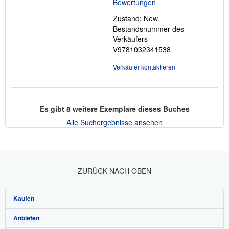
5
Sternen
Zustand: New.
Bestandsnummer des
Verkäufers
V9781032341538
Verkäufer kontaktieren
Es gibt
8
weitere Exemplare dieses Buches
Alle Suchergebnisse ansehen
ZURÜCK NACH OBEN
Kaufen
Anbieten
Detailsuche