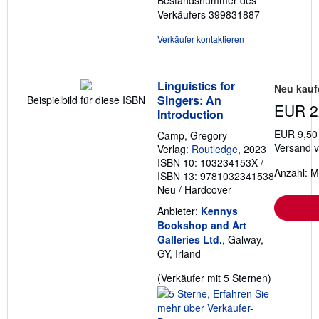
Verkäufers 399831887
Verkäufer kontaktieren
Linguistics for
Neu kauf
Singers: An
Beispielbild für diese ISBN
EUR 2
Introduction
EUR 9,50
Camp, Gregory
Versand v
Verlag:
Routledge
, 2023
ISBN 10: 103234153X
/
Anzahl: M
ISBN 13: 9781032341538
Neu
/
Hardcover
Anbieter:
Kennys
Bookshop and Art
Galleries Ltd.
, Galway,
GY, Irland
Verkäufer
(Verkäufer mit 5 Sternen)
5
von