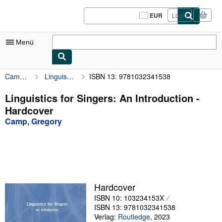
Zum Hauptinhalt
AbeBooks.de
EUR
Login
Seite
der
Einkaufseinstellungen.
Menü
Camp, Gregory
Linguistics for Singers: An Introduction
ISBN 13: 9781032341538
Nutzerkonto
Meine Bestellungen
Linguistics for Singers: An Introduction -
Hardcover
Logout
Camp, Gregory
Detailsuche
Sammlungen
Antiquarische Bücher
Kunst & Sammlerstücke
Hardcover
ISBN 10: 103234153X
Verkäufer
ISBN 13: 9781032341538
Verkäufer werden
Verlag:
Routledge
,
2023