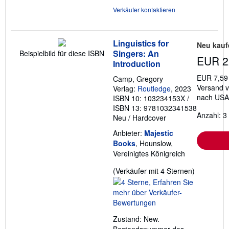
Verkäufer kontaktieren
Linguistics for
Neu kauf
Singers: An
Beispielbild für diese ISBN
EUR 2
Introduction
EUR 7,59
Camp, Gregory
Versand v
Verlag:
Routledge
, 2023
nach USA
ISBN 10: 103234153X
/
ISBN 13: 9781032341538
Anzahl: 3
Neu
/
Hardcover
Anbieter:
Majestic
Books
, Hounslow,
Vereinigtes Königreich
Verkäufer
(Verkäufer mit 4 Sternen)
4
von
5
Sternen
Zustand: New.
Bestandsnummer des