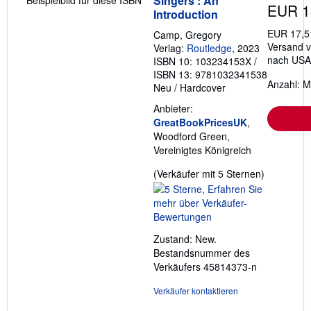
Singers : An
EUR 1
Introduction
EUR 17,5
Camp, Gregory
Versand v
Verlag:
Routledge
, 2023
nach USA
ISBN 10: 103234153X
/
ISBN 13: 9781032341538
Anzahl: M
Neu
/
Hardcover
Anbieter:
GreatBookPricesUK
,
Woodford Green,
Vereinigtes Königreich
Verkäufer
(Verkäufer mit 5 Sternen)
5
von
5
Sternen
Zustand: New.
Bestandsnummer des
Verkäufers 45814373-n
Verkäufer kontaktieren