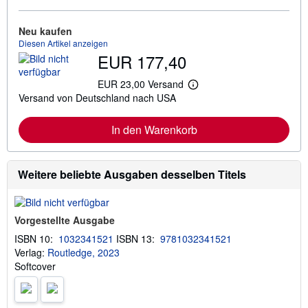
e
I
n
Neu kaufen
f
Diesen Artikel anzeigen
o
EUR 177,40
r
m
a
EUR 23,00 Versand
W
t
Versand von Deutschland nach USA
e
i
i
o
t
n
In den Warenkorb
e
e
r
n
e
z
I
u
n
Weitere beliebte Ausgaben desselben Titels
V
f
e
o
r
r
s
m
a
Vorgestellte Ausgabe
a
n
t
d
ISBN 10:
1032341521
ISBN 13:
9781032341521
i
k
Verlag:
Routledge, 2023
o
o
n
Softcover
s
e
t
n
e
z
n
u