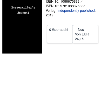
ISBN 10: 1088675883
ISBN 13: 9781088675885
SCHLIESSEN
Verlag:
Independently published
,
2019
0 Gebraucht
1 Neu
Von
EUR
24,15