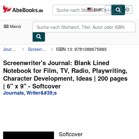
Zum Hauptinhalt
AbeBooks.de
EUR
Login
Seite
der
Einkaufseinstellungen.
Menü
Journals, Writer&#39;s
Screenwriter's Journal: Blank Lined Notebook for Film, TV, Radio, Playwriting, Character Development, Ideas | 200 pages | 6" x 9"
ISBN 13: 9781088675885
Nutzerkonto
Meine Bestellungen
Screenwriter's Journal: Blank Lined
Notebook for Film, TV, Radio, Playwriting,
Detailsuche
Character Development, Ideas | 200 pages
Sammlungen
| 6" x 9" - Softcover
Journals, Writer&#39;s
Antiquarische Bücher
Kunst & Sammlerstücke
Verkäufer
Verkäufer werden
Softcover
Hilfe