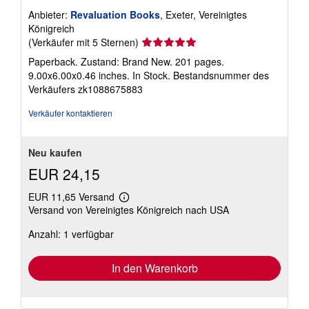
o
Anbieter:
Revaluation Books
, Exeter, Vereinigtes
s
Königreich
t
e
Verkäuferbewertung
(Verkäufer mit 5 Sternen)
n
5
Paperback. Zustand: Brand New. 201 pages.
von
9.00x6.00x0.46 inches. In Stock.
Bestandsnummer des
5
Verkäufers zk1088675883
Sternen
Verkäufer kontaktieren
Neu kaufen
EUR 24,15
EUR 11,65 Versand
Weitere
Versand von Vereinigtes Königreich nach USA
Informationen
zu
Anzahl: 1 verfügbar
Versandkosten
In den Warenkorb