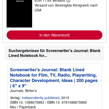
EUR 11,65 Versand
W
Versand von Vereinigtes Königreich nach
e
i
USA
t
e
r
e
I
n
In den Warenkorb
f
o
r
m
a
Suchergebnisse für Screenwriter's Journal: Blank
t
Lined Notebook for...
i
o
n
e
Screenwriter's Journal: Blank Lined
n
Notebook for Film, TV, Radio, Playwriting,
z
u
Character Development, Ideas | 200 pages
V
| 6" x 9"
e
r
Journals, Writer's
s
a
Verlag:
Independently published
, 2019
n
ISBN 10: 1088675883
/
ISBN 13: 9781088675885
d
Neu
/
Paperback
k