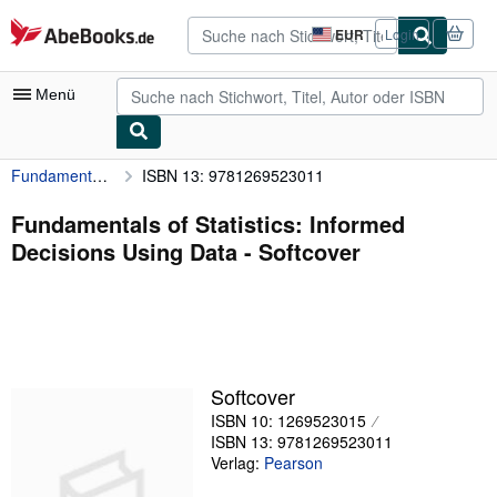
Zum Hauptinhalt
AbeBooks.de
EUR
Login
Seite
der
Einkaufseinstellungen.
Menü
Fundamentals of Statistics: Informed Decisions Using Data
ISBN 13: 9781269523011
Nutzerkonto
Meine Bestellungen
Fundamentals of Statistics: Informed
Decisions Using Data - Softcover
Detailsuche
Sammlungen
Antiquarische Bücher
Kunst & Sammlerstücke
Softcover
Verkäufer
ISBN 10: 1269523015
ISBN 13: 9781269523011
Verkäufer werden
Verlag:
Pearson
Hilfe