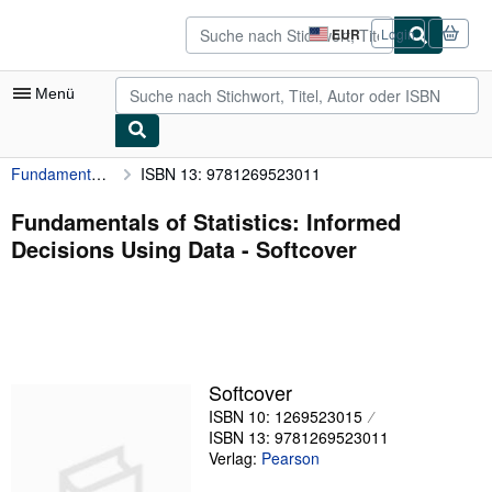
Zum Hauptinhalt
AbeBooks.de
EUR
Login
Seite
der
Einkaufseinstellungen.
Menü
Fundamentals of Statistics: Informed Decisions Using Data
ISBN 13: 9781269523011
Nutzerkonto
Meine Bestellungen
Fundamentals of Statistics: Informed
Decisions Using Data - Softcover
Detailsuche
Sammlungen
Antiquarische Bücher
Kunst & Sammlerstücke
Softcover
Verkäufer
ISBN 10: 1269523015
ISBN 13: 9781269523011
Verkäufer werden
Verlag:
Pearson
Hilfe